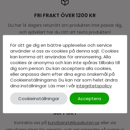
FRI FRAKT ÖVER 1200 KR
Du har 14 dagars returrätt om produkten inte passar dig,
och självklart har du rätt att testa produkten!
För att ge dig en bättre upplevelse och service
använder vi oss av cookies på denna sajt. Cookies
kan komma att användas för annonsering. Alla
cookies är anonyma och kan inte spåras tillbaka till
MINST 24 MÅNADERS GARANTI
dig som person. Du kan acceptera alla cookies,
eller anpassa dem efter dina egna önskemål på
Vi på Ljusakuten.se har alltid minst 24 månaders garanti
Cookieinställningarna. Du kan när som helst ändra
på alla våra produkter.
dina inställningar. Läs mer i vår
integritetspolicy
Cookieinställningar
Acceptera
SUPPORT
Kontakta oss på
kundtjanst@ljusakuten.se
eller via
returformuläret för garanti- och returärenden så svarar vi