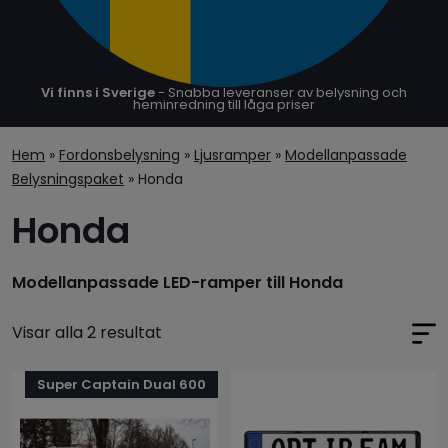
Vi finns i Sverige
- Snabba leveranser av belysning och
heminredning till låga priser
Hem
»
Fordonsbelysning
»
Ljusramper
»
Modellanpassade
Belysningspaket
» Honda
Honda
Modellanpassade LED-ramper till Honda
Visar alla 2 resultat
Den
Super Captain Dual 600
här
produkten