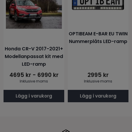
har
flera
varianter.
De
OPTIBEAM E-BAR EU TWIN
olika
Nummerplåts LED-ramp
alternativen
Honda CR-V 2017-2021+
kan
Modellanpassat kit med
väljas
LED-ramp
på
4695
kr
-
6990
kr
2995
kr
produktsidan
Inklusive moms
Inklusive moms
Lägg i varukorg
Lägg i varukorg