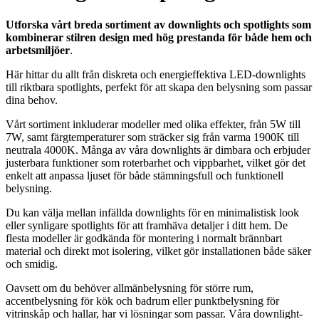
Utforska vårt breda sortiment av downlights och spotlights som
kombinerar stilren design med hög prestanda för både hem och
arbetsmiljöer
.
Här hittar du allt från diskreta och energieffektiva LED-downlights
till riktbara spotlights, perfekt för att skapa den belysning som passar
dina behov.
Vårt sortiment inkluderar modeller med olika effekter, från 5W till
7W, samt färgtemperaturer som sträcker sig från varma 1900K till
neutrala 4000K. Många av våra downlights är dimbara och erbjuder
justerbara funktioner som roterbarhet och vippbarhet, vilket gör det
enkelt att anpassa ljuset för både stämningsfull och funktionell
belysning.
Du kan välja mellan infällda downlights för en minimalistisk look
eller synligare spotlights för att framhäva detaljer i ditt hem. De
flesta modeller är godkända för montering i normalt brännbart
material och direkt mot isolering, vilket gör installationen både säker
och smidig.
Oavsett om du behöver allmänbelysning för större rum,
accentbelysning för kök och badrum eller punktbelysning för
vitrinskåp och hallar, har vi lösningar som passar. Våra downlight-