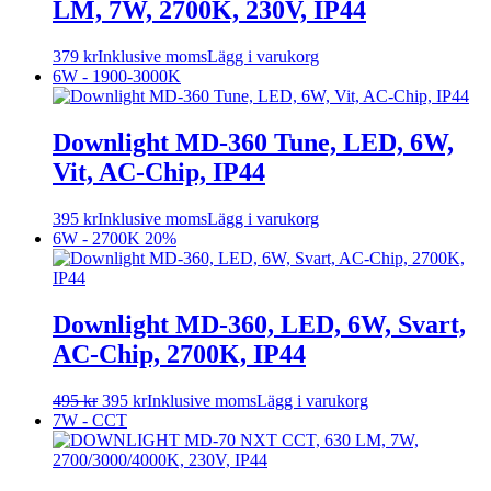
LM, 7W, 2700K, 230V, IP44
379
kr
Inklusive moms
Lägg i varukorg
6W - 1900-3000K
Downlight MD-360 Tune, LED, 6W,
Vit, AC-Chip, IP44
395
kr
Inklusive moms
Lägg i varukorg
6W - 2700K
20%
Downlight MD-360, LED, 6W, Svart,
AC-Chip, 2700K, IP44
495
kr
395
kr
Inklusive moms
Lägg i varukorg
7W - CCT