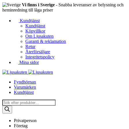
Vi finns i Sverige
- Snabba leveranser av belysning och
heminredning till låga priser
Kundtjänst
Kundtjänst
Köpvillkor
Om Ljusakuten
Garanti & reklamation
Retur
Återförsäljare
Integritetspolicy
Mina sidor
Fyndhörnan
Varumärken
Kundtjänst
Produktsökning
Privatperson
Företag