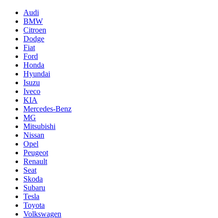
Audi
BMW
Citroen
Dodge
Fiat
Ford
Honda
Hyundai
Isuzu
Iveco
KIA
Mercedes-Benz
MG
Mitsubishi
Nissan
Opel
Peugeot
Renault
Seat
Skoda
Subaru
Tesla
Toyota
Volkswagen