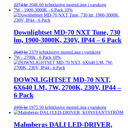
2274
kr
2046.60
kr
Inklusive moms
Lägg i varukorg
7W - 1900-3000K - 6 Pack
10%
Downlightset MD-70 NXT Tune, 730
lm, 1900-3000K, 230V, IP44 – 6 Pack
2649
kr
2379
kr
Inklusive moms
Lägg i varukorg
7W - 2700k - 6 Pack
10%
DOWNLIGHTSET MD-70 NXT,
6X640 LM, 7W, 2700K, 230V, IP44 –
6 Pack
2195
kr
1975.50
kr
Inklusive moms
Lägg i varukorg
Malmbergs DALI LED-DRIVER,