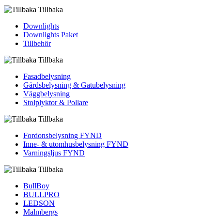
Tillbaka
Downlights
Downlights Paket
Tillbehör
Tillbaka
Fasadbelysning
Gårdsbelysning & Gatubelysning
Väggbelysning
Stolplyktor & Pollare
Tillbaka
Fordons­belysning FYND
Inne- & utomhus­belysning FYND
Varningsljus FYND
Tillbaka
BullBoy
BULLPRO
LEDSON
Malmbergs