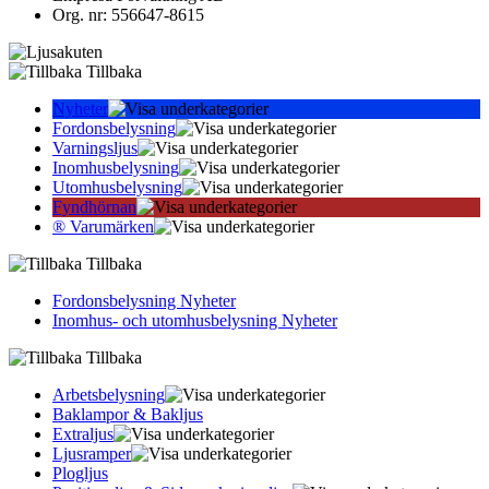
Org. nr: 556647-8615
Tillbaka
Nyheter
Fordonsbelysning
Varningsljus
Inomhusbelysning
Utomhusbelysning
Fyndhörnan
® Varumärken
Tillbaka
Fordonsbelysning Nyheter
Inomhus- och utomhusbelysning Nyheter
Tillbaka
Arbetsbelysning
Baklampor & Bakljus
Extraljus
Ljusramper
Plogljus