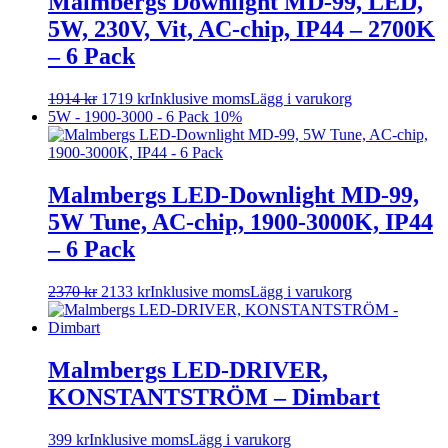
Malmbergs Downlight MD-99, LED,
5W, 230V, Vit, AC-chip, IP44 – 2700K
– 6 Pack
1914
kr
1719
kr
Inklusive moms
Lägg i varukorg
5W - 1900-3000 - 6 Pack
10%
Malmbergs LED-Downlight MD-99,
5W Tune, AC-chip, 1900-3000K, IP44
– 6 Pack
2370
kr
2133
kr
Inklusive moms
Lägg i varukorg
Malmbergs LED-DRIVER,
KONSTANTSTRÖM – Dimbart
399
kr
Inklusive moms
Lägg i varukorg