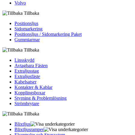
Volvo
Tillbaka
Positionsljus
Sidomarkering
Positionsljus / Sidomarkering Paket
Gummiarmar
Tillbaka
Linsskydd
Avtagbara Fästen
Extraljusstag
Extraljusfäste
Kabelsatser
Kontakter & Kablar
Kopplingsboxar
Styrning & Problemlösning
Strömbrytare
Tillbaka
Blixtljus
Blixtljusramper
Elcentraler och Styrsystem