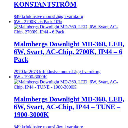
KONSTANTSTRÖM
849
kr
Inklusive moms
Lägg i varukorg
6W - 2700K - 6 Pack
10%
Malmbergs Downlight MD-360, LED,
6W, Svart, AC-Chip, 2700K, IP44 – 6
Pack
2970
kr
2673
kr
Inklusive moms
Lägg i varukorg
6W - 1900-3000K
Malmbergs Downlight MD-360, LED,
6W, Svart, AC-Chip, IP44 – TUNE –
1900-3000K
549
kr
Inklusive moms
Lägg i varukorg