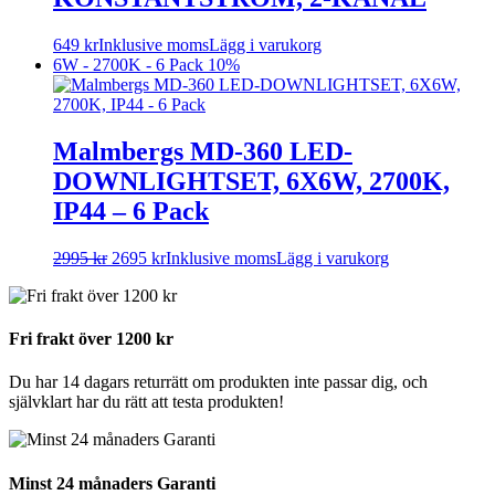
649
kr
Inklusive moms
Lägg i varukorg
6W - 2700K - 6 Pack
10%
Malmbergs MD-360 LED-
DOWNLIGHTSET, 6X6W, 2700K,
IP44 – 6 Pack
2995
kr
2695
kr
Inklusive moms
Lägg i varukorg
Fri frakt över 1200 kr
Du har 14 dagars returrätt om produkten inte passar dig, och
självklart har du rätt att testa produkten!
Minst 24 månaders Garanti