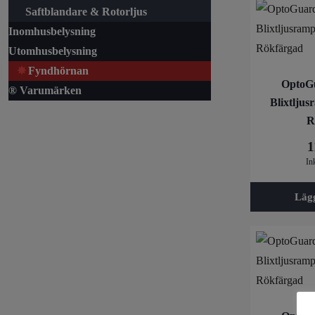
Saftblandare & Rotorljus
Inomhusbelysning
Utomhusbelysning
Fyndhörnan
OptoGu
® Varumärken
Blixtlju
R
1
In
Läg