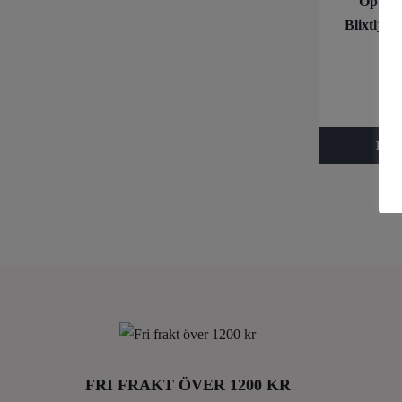
OptoGu
Blixtlju
R
1
In
Läg
FRI FRAKT ÖVER 1200 KR