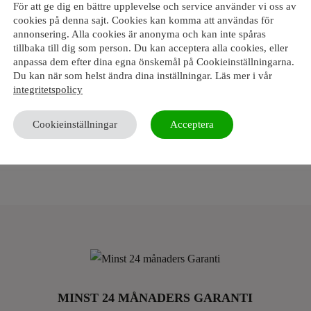
ard Protector
För att ge dig en bättre upplevelse och service använder vi oss av
sramp – 2000mm –
cookies på denna sajt. Cookies kan komma att användas för
annonsering. Alla cookies är anonyma och kan inte spåras
ökfärgad
tillbaka till dig som person. Du kan acceptera alla cookies, eller
5195
kr
anpassa dem efter dina egna önskemål på Cookieinställningarna.
Du kan när som helst ändra dina inställningar. Läs mer i vår
klusive moms
integritetspolicy
g i varukorg
Cookieinställningar
Acceptera
MINST 24 MÅNADERS GARANTI