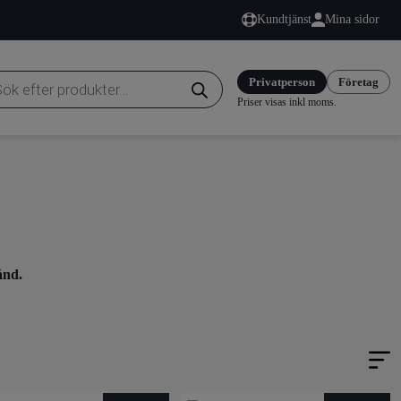
Kundtjänst
Mina sidor
duktsökning
Privatperson
Företag
Priser visas inkl moms.
ånd.