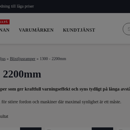
ning till låga priser
Pro
NAN
VARUMÄRKEN
KUNDTJÄNST
ljus
»
Blixtljusramper
» 1300 - 2200mm
- 2200mm
per som ger kraftfull varningseffekt och syns tydligt på långa avst
l för större fordon och maskiner där maximal synlighet är ett måste.
ultat