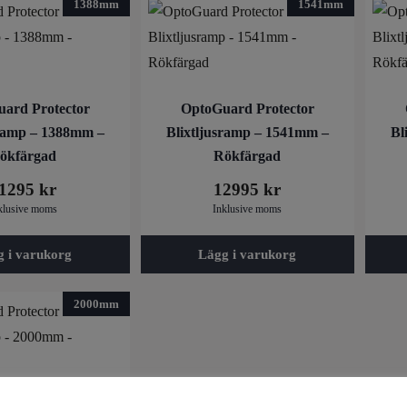
1388mm
1541mm
ard Protector
OptoGuard Protector
sramp – 1388mm –
Blixtljusramp – 1541mm –
Bl
ökfärgad
Rökfärgad
1295
kr
12995
kr
klusive moms
Inklusive moms
g i varukorg
Lägg i varukorg
2000mm