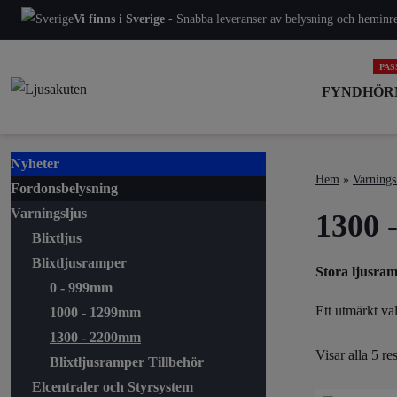
Vi finns i Sverige
- Snabba leveranser av belysning och heminred
FYNDHÖR
Nyheter
Hem
»
Varnings
Fordonsbelysning
Varningsljus
1300 
Blixtljus
Blixtljusramper
Stora ljusram
0 - 999mm
Ett utmärkt va
1000 - 1299mm
1300 - 2200mm
Visar alla 5 res
Blixtljusramper Tillbehör
Elcentraler och Styrsystem