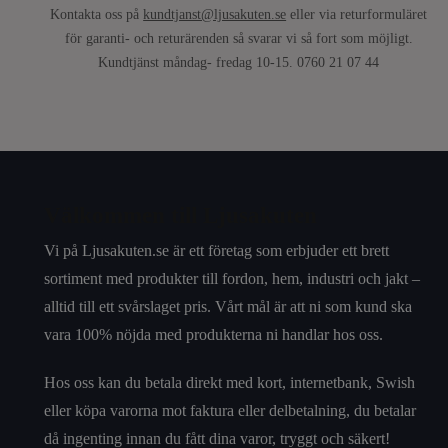
Kontakta oss på
kundtjanst@ljusakuten.se
eller via returformuläret
för garanti- och returärenden så svarar vi så fort som möjligt.
Kundtjänst måndag- fredag 10-15. 0760 21 07 44
Välkommen till Ljusakuten
Vi på Ljusakuten.se är ett företag som erbjuder ett brett
sortiment med produkter till fordon, hem, industri och jakt –
alltid till ett svårslaget pris. Vårt mål är att ni som kund ska
vara 100% nöjda med produkterna ni handlar hos oss.
Hos oss kan du betala direkt med kort, internetbank, Swish
eller köpa varorna mot faktura eller delbetalning, du betalar
då ingenting innan du fått dina varor, tryggt och säkert!