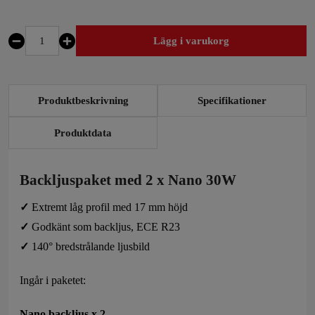
Lägg i varukorg
Backljuspaket
med
2
Produktbeskrivning
Specifikationer
x
Nano
Produktdata
30W
mängd
Backljuspaket med 2 x Nano 30W
✓
Extremt låg profil med 17 mm höjd
✓
Godkänt som backljus, ECE R23
✓
140° bredstrålande ljusbild
Ingår i paketet:
Nano backljus x 2