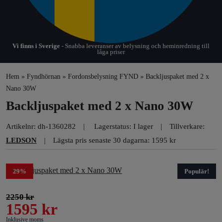
Vi finns i Sverige
- Snabba leveranser av belysning och heminredning till
låga priser
Hem
»
Fyndhörnan
»
Fordons­belysning FYND
» Backljuspaket med 2 x
Nano 30W
Backljuspaket med 2 x Nano 30W
Artikelnr:
dh-1360282
Lagerstatus: I lager
Tillverkare:
LEDSON
Lägsta pris senaste 30 dagarna: 1595 kr
29%
Populär!
2250
kr
1595
kr
Inklusive moms