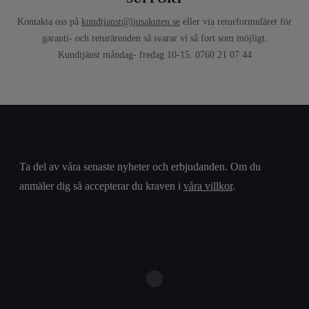
Kontakta oss på
kundtjanst@ljusakuten.se
eller via returformuläret för
garanti- och returärenden så svarar vi så fort som möjligt.
Kundtjänst måndag- fredag 10-15. 0760 21 07 44
Anmäl dig till vårt nyhetsbrev
Ta del av våra senaste nyheter och erbjudanden. Om du
anmäler dig så accepterar du kraven i
våra villkor
.