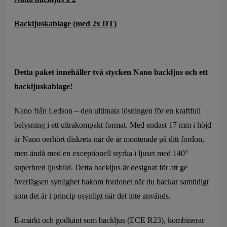
Backljuskablage (med 2x DT)
Detta paket innehåller två stycken Nano backljus och ett
backljuskablage!
Nano från Ledson – den ultimata lösningen för en kraftfull
belysning i ett ultrakompakt format. Med endast 17 mm i höjd
är Nano oerhört diskreta när de är monterade på ditt fordon,
men ändå med en exceptionell styrka i ljuset med 140°
superbred ljusbild. Detta backljus är designat för att ge
överlägsen synlighet bakom fordonet när du backar samtidigt
som det är i princip osynligt när det inte används.
E-märkt och godkänt som backljus (ECE R23), kombinerar