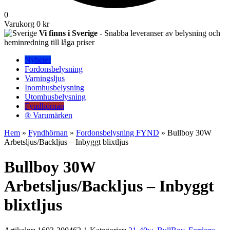
0
Varukorg
0 kr
Vi finns i Sverige
- Snabba leveranser av belysning och
heminredning till låga priser
Nyheter
Fordonsbelysning
Varningsljus
Inomhusbelysning
Utomhusbelysning
Fyndhörnan
® Varumärken
Hem
»
Fyndhörnan
»
Fordons­belysning FYND
» Bullboy 30W
Arbetsljus/Backljus – Inbyggt blixtljus
Bullboy 30W
Arbetsljus/Backljus – Inbyggt
blixtljus