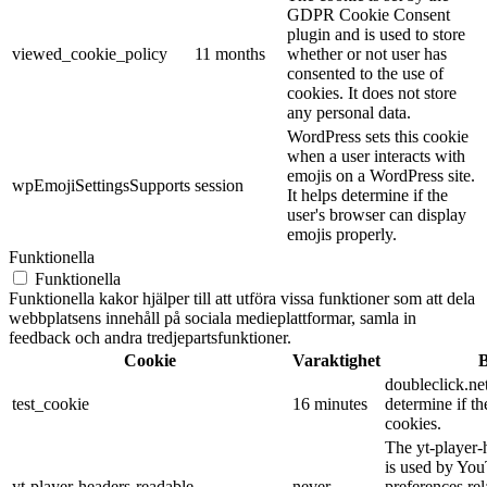
GDPR Cookie Consent
plugin and is used to store
viewed_cookie_policy
11 months
whether or not user has
consented to the use of
cookies. It does not store
any personal data.
WordPress sets this cookie
when a user interacts with
emojis on a WordPress site.
wpEmojiSettingsSupports
session
It helps determine if the
user's browser can display
emojis properly.
Funktionella
Funktionella
Funktionella kakor hjälper till att utföra vissa funktioner som att dela
webbplatsens innehåll på sociala medieplattformar, samla in
feedback och andra tredjepartsfunktioner.
Cookie
Varaktighet
B
doubleclick.net
test_cookie
16 minutes
determine if th
cookies.
The yt-player-
is used by You
yt-player-headers-readable
never
preferences re