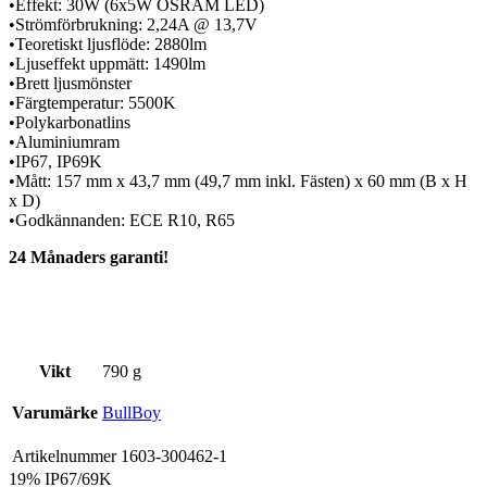
•Effekt: 30W (6x5W OSRAM LED)
•Strömförbrukning: 2,24A @ 13,7V
•Teoretiskt ljusflöde: 2880lm
•Ljuseffekt uppmätt: 1490lm
•Brett ljusmönster
•Färgtemperatur: 5500K
•Polykarbonatlins
•Aluminiumram
•IP67, IP69K
•Mått: 157 mm x 43,7 mm (49,7 mm inkl. Fästen) x 60 mm (B x H
x D)
•Godkännanden: ECE R10, R65
24 Månaders garanti!
Vikt
790 g
Varumärke
BullBoy
Artikelnummer
1603-300462-1
19%
IP67/69K