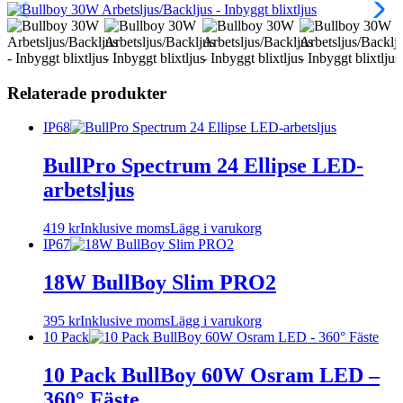
Relaterade produkter
IP68
BullPro Spectrum 24 Ellipse LED-
arbetsljus
419
kr
Inklusive moms
Lägg i varukorg
IP67
18W BullBoy Slim PRO2
395
kr
Inklusive moms
Lägg i varukorg
10 Pack
10 Pack BullBoy 60W Osram LED –
360° Fäste