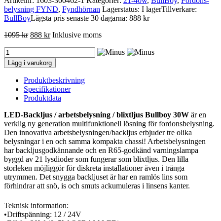
Artikelnr:
1603-300462-1
Kategorier:
21-40w
,
BullBoy
,
Fordons­
belysning FYND
,
Fyndhörnan
Lagerstatus: I lager
Tillverkare:
BullBoy
Lägsta pris senaste 30 dagarna: 888 kr
1095
kr
888
kr
Inklusive moms
Bullboy
30W
Lägg i varukorg
Arbetsljus/Backljus
-
Produktbeskrivning
Inbyggt
Specifikationer
blixtljus
Produktdata
mängd
LED-Backljus / arbetsbelysning / blixtljus Bullboy 30W
är en
verklig ny generation multifunktionell lösning för fordonsbelysning.
Den innovativa arbetsbelysningen/backljus erbjuder tre olika
belysningar i en och samma kompakta chassi! Arbetsbelysningen
har backljusgodkännande och en R65-godkänd varningslampa
byggd av 21 lysdioder som fungerar som blixtljus. Den lilla
storleken möjliggör för diskreta installationer även i trånga
utrymmen. Det snygga backljuset är har en ramlös lins som
förhindrar att snö, is och smuts ackumuleras i linsens kanter.
Teknisk information:
•Driftspänning: 12 / 24V