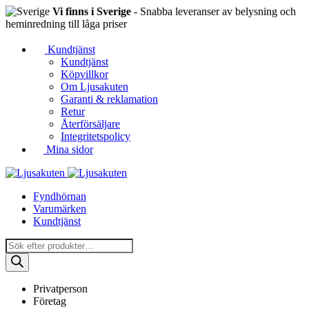
Vi finns i Sverige
- Snabba leveranser av belysning och
heminredning till låga priser
Kundtjänst
Kundtjänst
Köpvillkor
Om Ljusakuten
Garanti & reklamation
Retur
Återförsäljare
Integritetspolicy
Mina sidor
Fyndhörnan
Varumärken
Kundtjänst
Produktsökning
Privatperson
Företag