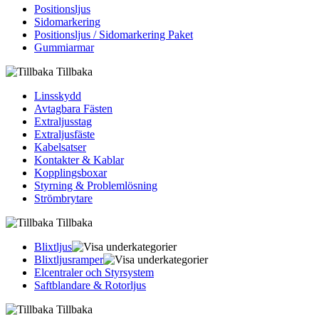
Positionsljus
Sidomarkering
Positionsljus / Sidomarkering Paket
Gummiarmar
Tillbaka
Linsskydd
Avtagbara Fästen
Extraljusstag
Extraljusfäste
Kabelsatser
Kontakter & Kablar
Kopplingsboxar
Styrning & Problemlösning
Strömbrytare
Tillbaka
Blixtljus
Blixtljusramper
Elcentraler och Styrsystem
Saftblandare & Rotorljus
Tillbaka