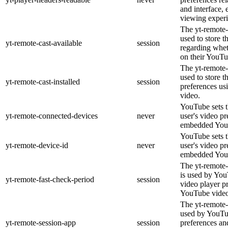
and interface, 
viewing experi
The yt-remote-
used to store t
yt-remote-cast-available
session
regarding wheth
on their YouTu
The yt-remote-c
used to store t
yt-remote-cast-installed
session
preferences u
video.
YouTube sets th
yt-remote-connected-devices
never
user's video pr
embedded You
YouTube sets th
yt-remote-device-id
never
user's video pr
embedded You
The yt-remote-
is used by YouT
yt-remote-fast-check-period
session
video player p
YouTube video
The yt-remote-
used by YouTub
yt-remote-session-app
session
preferences an