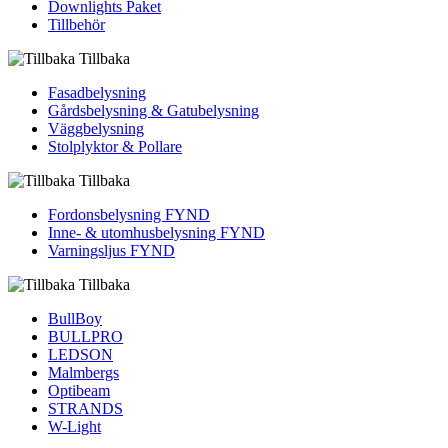
Downlights Paket
Tillbehör
Tillbaka
Fasadbelysning
Gårdsbelysning & Gatubelysning
Väggbelysning
Stolplyktor & Pollare
Tillbaka
Fordons­belysning FYND
Inne- & utomhus­belysning FYND
Varningsljus FYND
Tillbaka
BullBoy
BULLPRO
LEDSON
Malmbergs
Optibeam
STRANDS
W-Light