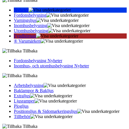
Tillbaka
Nyheter
Fordonsbelysning
Varningsljus
Inomhusbelysning
Utomhusbelysning
Fyndhörnan
® Varumärken
Tillbaka
Fordonsbelysning Nyheter
Inomhus- och utomhusbelysning Nyheter
Tillbaka
Arbetsbelysning
Baklampor & Bakljus
Extraljus
Ljusramper
Plogljus
Positionsljus & Sidomarkerings­ljus
Tillbehör
Tillbaka