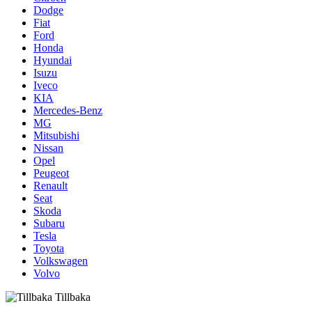
Dodge
Fiat
Ford
Honda
Hyundai
Isuzu
Iveco
KIA
Mercedes-Benz
MG
Mitsubishi
Nissan
Opel
Peugeot
Renault
Seat
Skoda
Subaru
Tesla
Toyota
Volkswagen
Volvo
Tillbaka