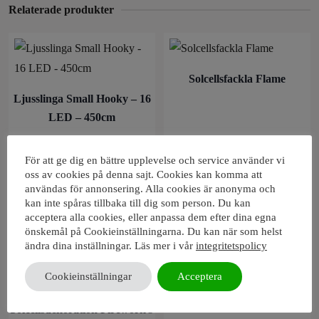
Relaterade produkter
Solcellsfackla Flame
Ljusslinga Small Hooky – 16
LED – 450cm
149
kr
119
kr
Inklusive moms
Inklusive moms
För att ge dig en bättre upplevelse och service använder vi
oss av cookies på denna sajt. Cookies kan komma att
användas för annonsering. Alla cookies är anonyma och
Lägg i varukorg
Lägg i varukorg
kan inte spåras tillbaka till dig som person. Du kan
acceptera alla cookies, eller anpassa dem efter dina egna
önskemål på Cookieinställningarna. Du kan när som helst
ändra dina inställningar. Läs mer i vår
integritetspolicy
Cookieinställningar
Acceptera
Ljusslinga Partaj – 16 LED –
450cm
Solcellsdekoration Firework®