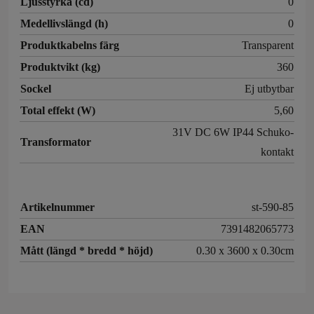
Ljusstyrka (cd)
0
Medellivslängd (h)
0
Produktkabelns färg
Transparent
Produktvikt (kg)
360
Sockel
Ej utbytbar
Total effekt (W)
5,60
31V DC 6W IP44 Schuko-
Transformator
kontakt
Artikelnummer
st-590-85
EAN
7391482065773
Mått (längd * bredd * höjd)
0.30 x 3600 x 0.30cm