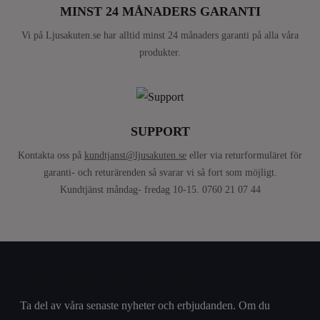
MINST 24 MÅNADERS GARANTI
Vi på Ljusakuten.se har alltid minst 24 månaders garanti på alla våra
produkter.
SUPPORT
Kontakta oss på
kundtjanst@ljusakuten.se
eller via returformuläret för
garanti- och returärenden så svarar vi så fort som möjligt.
Kundtjänst måndag- fredag 10-15. 0760 21 07 44
Anmäl dig till vårt nyhetsbrev
Ta del av våra senaste nyheter och erbjudanden. Om du