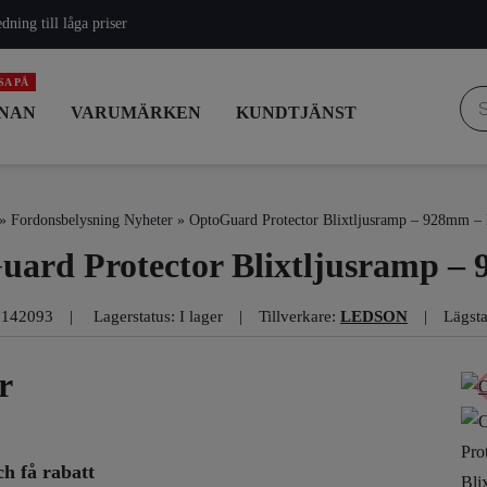
ning till låga priser
Pro
NAN
VARUMÄRKEN
KUNDTJÄNST
»
Fordonsbelysning Nyheter
» OptoGuard Protector Blixtljusramp – 928mm – 
ard Protector Blixtljusramp – 
5142093
Lagerstatus: I lager
Tillverkare:
LEDSON
Lägsta
r
ch få rabatt