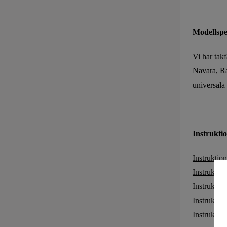
Modellspe
Vi har takf
Navara, Ra
universala 
Instrukti
Instrukti
Instrukti
Instrukti
Instruktio
Instruktio