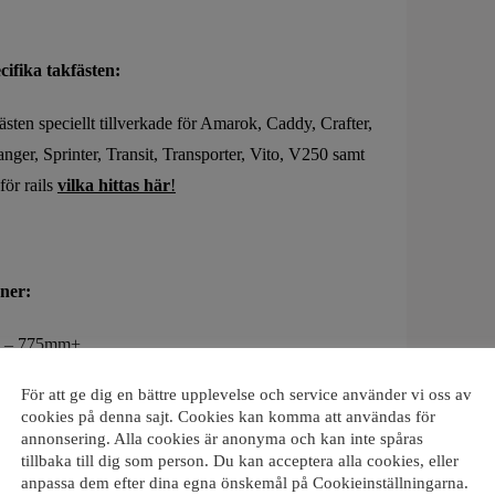
cifika takfästen:
ästen speciellt tillverkade för Amarok, Caddy, Crafter,
nger, Sprinter, Transit, Transporter, Vito, V250 samt
för rails
vilka hittas här
!
oner:
on – 775mm+
on – 775mm+ (EN)
För att ge dig en bättre upplevelse och service använder vi oss av
on – 317mm med magnetfäste
cookies på denna sajt. Cookies kan komma att användas för
n – 317mm med centerbult
annonsering. Alla cookies är anonyma och kan inte spåras
tillbaka till dig som person. Du kan acceptera alla cookies, eller
n – 317mm med centerbult (EN)
anpassa dem efter dina egna önskemål på Cookieinställningarna.