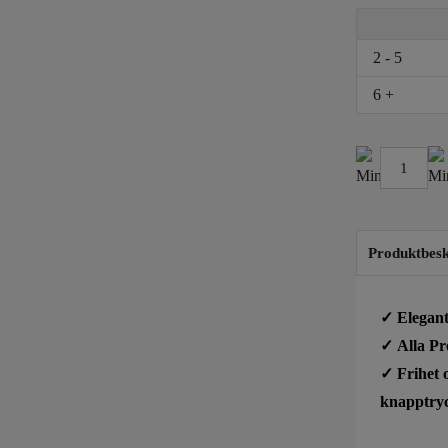
2 - 5
6 +
OptoGuard
Protector
Blixtljusramp
Produktbesk
-
928mm
✓ Elegant
-
✓ Alla Pr
Klart
✓ Frihet o
Glas
knapptry
mängd