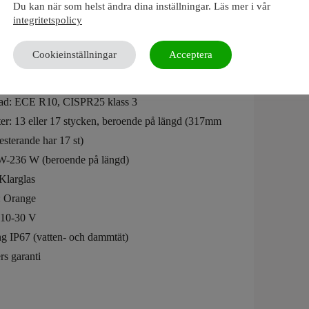
Du kan när som helst ändra dina inställningar. Läs mer i vår
integritetspolicy
ioner:
Cookieinställningar
Acceptera
ECE R65 klass 2
d: ECE R10, CISPR25 klass 3
er: 13 eller 17 stycken, beroende på längd (317mm
resterande har 17 st)
0W-236 W (beroende på längd)
 Klarglas
 Orange
 10-30 V
ng IP67 (vatten- och dammtät)
s garanti