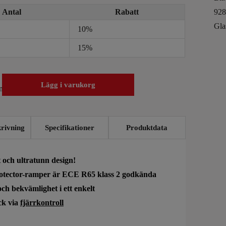
Antal
Rabatt
10%
15%
Lägg i varukorg
rivning
Specifikationer
Produktdata
 och ultratunn design!
otector-ramper är ECE R65 klass 2 godkända
ch bekvämlighet i ett enkelt
ck via
fjärrkontroll