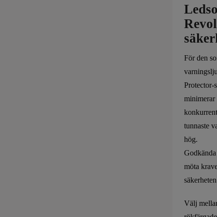
Ledso
Revol
säker
För den so
varningslj
Protector-
minimerar 
konkurrent
tunnaste v
hög.
Godkända e
möta krave
säkerheten
Välj mella
rökfärgade