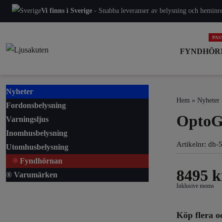
Vi finns i Sverige
- Snabba leveranser av belysning och heminred
FYNDHÖR
Nyheter
Hem
»
Nyheter
Fordonsbelysning
OptoGu
Varningsljus
Inomhusbelysning
Artikelnr:
dh-
Utomhusbelysning
Fyndhörnan
8495
k
® Varumärken
Inklusive moms
Köp flera o