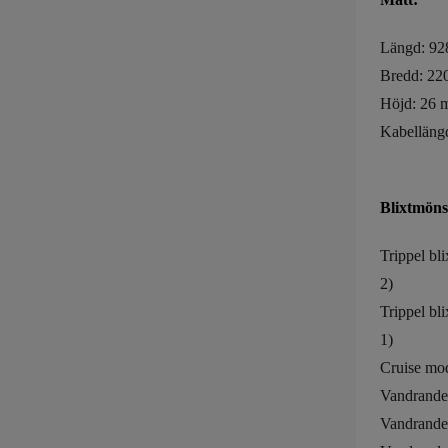
Längd: 9
Bredd: 2
Höjd: 26
Kabelläng
Blixtmöns
Trippel bl
2)
Trippel bl
1)
Cruise mod
Vandrande 
Vandrande 