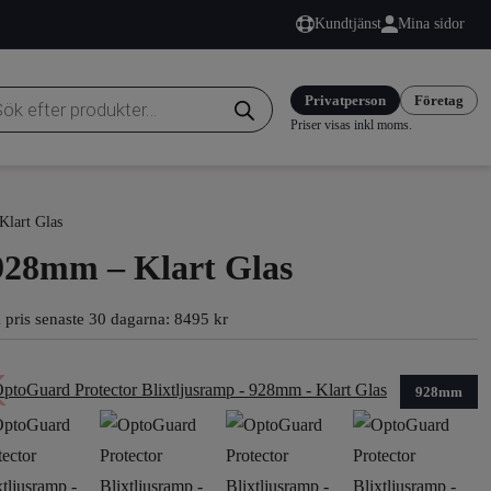
Kundtjänst
Mina sidor
duktsökning
Privatperson
Företag
Priser visas inkl moms.
Klart Glas
928mm – Klart Glas
 pris senaste 30 dagarna: 8495 kr
928mm