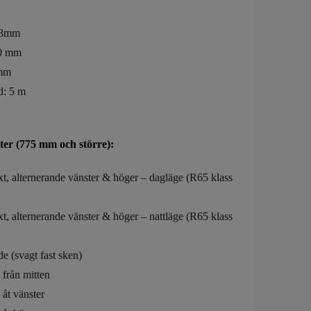
28mm
20 mm
 mm
d: 5 m
ter (775 mm och större):
ixt, alternerande vänster & höger – dagläge (R65 klass
ixt, alternerande vänster & höger – nattläge (R65 klass
e (svagt fast sken)
från mitten
åt vänster