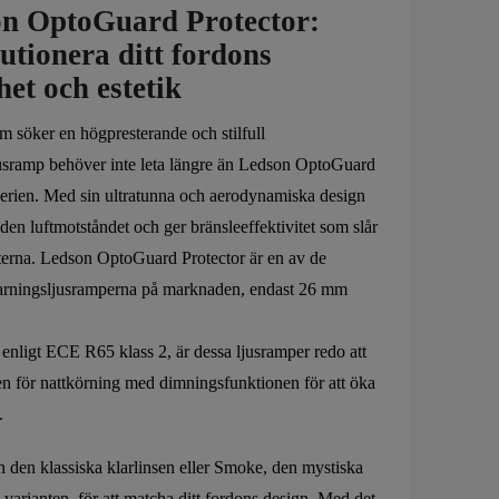
n OptoGuard Protector:
utionera ditt fordons
het och estetik
m söker en högpresterande och stilfull
usramp behöver inte leta längre än Ledson OptoGuard
serien. Med sin ultratunna och aerodynamiska design
den luftmotståndet och ger bränsleeffektivitet som slår
erna. Ledson OptoGuard Protector är en av de
arningsljusramperna på marknaden, endast 26 mm
nligt ECE R65 klass 2, är dessa ljusramper redo att
n för nattkörning med dimningsfunktionen för att öka
.
n den klassiska klarlinsen eller Smoke, den mystiska
 varianten, för att matcha ditt fordons design. Med det