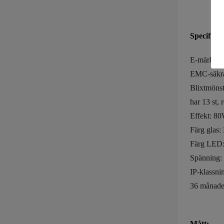
Specifikat
E-märkt: 
EMC-säkra
Blixtmönst
har 13 st, 
Effekt: 8
Färg glas:
Färg LED:
Spänning:
IP-klassni
36 månader
Mått: