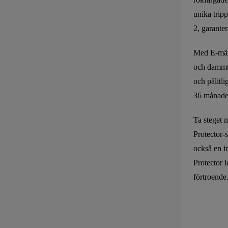
unika trip
2, garante
Med E-mär
och dammtå
och pålitl
36 månaders
Ta steget 
Protector-s
också en in
Protector 
förtroende