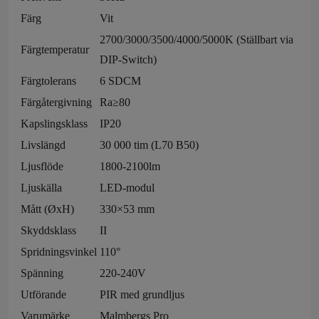
Färg
Vit
2700/3000/3500/4000/5000K (Ställbart via
Färgtemperatur
DIP-Switch)
Färgtolerans
6 SDCM
Färgåtergivning
Ra≥80
Kapslingsklass
IP20
Livslängd
30 000 tim (L70 B50)
Ljusflöde
1800-2100lm
Ljuskälla
LED-modul
Mått (ØxH)
330×53 mm
Skyddsklass
II
Spridningsvinkel
110°
Spänning
220-240V
Utförande
PIR med grundljus
Varumärke
Malmbergs Pro