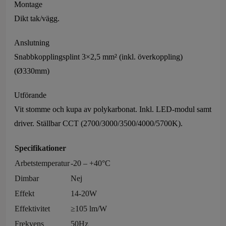
Montage
Dikt tak/vägg.
Anslutning
Snabbkopplingsplint 3×2,5 mm² (inkl. överkoppling)
(Ø330mm)
Utförande
Vit stomme och kupa av polykarbonat. Inkl. LED-modul samt
driver. Ställbar CCT (2700/3000/3500/4000/5700K).
Specifikationer
Arbetstemperatur
-20 – +40°C
Dimbar
Nej
Effekt
14-20W
Effektivitet
≥105 lm/W
Frekvens
50Hz