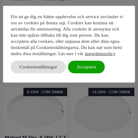
Vikt
0,9kg
För att ge dig en bättre upplevelse och service använder vi
oss av cookies på denna sajt. Cookies kan komma att
användas för annonsering. Alla cookies är anonyma och
Produktblad
kan inte spåras tillbaka till dig som person. Du kan
acceptera alla cookies, eller anpassa dem efter dina egna
Manual
önskemål på Cookieinställningarna. Du kan när som helst
ändra dina inställningar. Läs mer i vår
integritetspolicy
Cookieinställningar
Acceptera
Produkter i samma serie
8-18W - 2700-5000K
14-20W - 2700-5000K
Plafond M-Disc, 8-18W, CCT