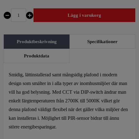
Lägg i varukorg
Plafond
M-
Disc,
Produktbeskrivning
Specifikationer
14-
20W,
Produktdata
CCT
2700-
Smidig, lättinstallerad samt mångsidig plafond i modern
5000K,
design som smälter in i alla typer av inomhusmiljöer där man
IP20,
vill ha god belysning. Med CCT via DIP-switch ändrar man
PIR
enkelt färgtemperaturen från 2700K till 5000K vilket gör
med
denna plafond väldigt flexibel när det gäller vilka miljöer den
grundljus
kan installeras i. Möjlighet till PIR-sensor bidrar till ännu
mängd
större energibesparingar.