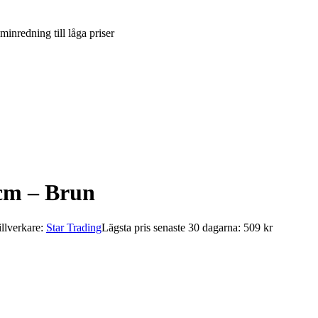
inredning till låga priser
0cm – Brun
illverkare:
Star Trading
Lägsta pris senaste 30 dagarna: 509 kr