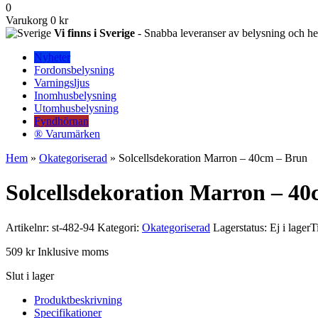
0
Varukorg
0 kr
Vi finns i Sverige
- Snabba leveranser av belysning och hem
Nyheter
Fordonsbelysning
Varningsljus
Inomhusbelysning
Utomhusbelysning
Fyndhörnan
® Varumärken
Hem
»
Okategoriserad
» Solcellsdekoration Marron – 40cm – Brun
Solcellsdekoration Marron – 4
Artikelnr:
st-482-94
Kategori:
Okategoriserad
Lagerstatus: Ej i lager
T
509
kr
Inklusive moms
Slut i lager
Produktbeskrivning
Specifikationer