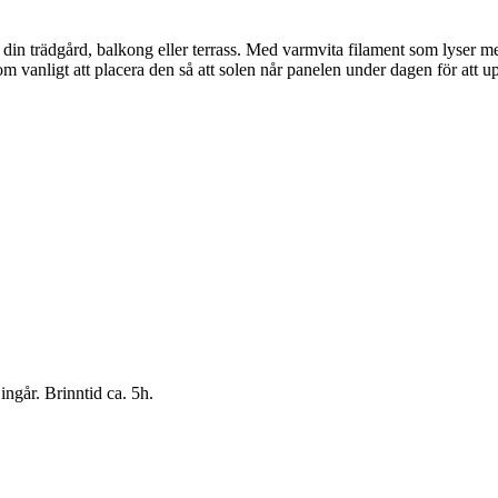
ill din trädgård, balkong eller terrass. Med varmvita filament som lys
som vanligt att placera den så att solen når panelen under dagen för att
ngår. Brinntid ca. 5h.