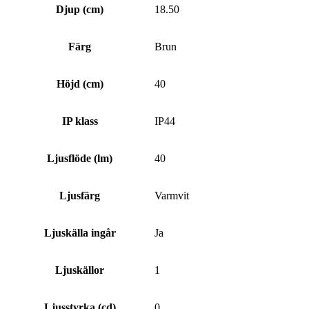
Djup (cm)
18.50
Färg
Brun
Höjd (cm)
40
IP klass
IP44
Ljusflöde (lm)
40
Ljusfärg
Varmvit
Ljuskälla ingår
Ja
Ljuskällor
1
Ljusstyrka (cd)
0