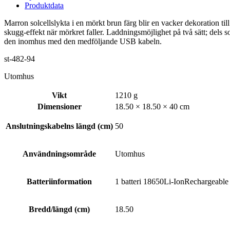
Produktdata
Marron solcellslykta i en mörkt brun färg blir en vacker dekoration t
skugg-effekt när mörkret faller. Laddningsmöjlighet på två sätt; dels 
den inomhus med den medföljande USB kabeln.
st-482-94
Utomhus
Vikt
1210 g
Dimensioner
18.50 × 18.50 × 40 cm
Anslutningskabelns längd (cm)
50
Användningsområde
Utomhus
Batteriinformation
1 batteri 18650Li-IonRechargeable i
Bredd/längd (cm)
18.50