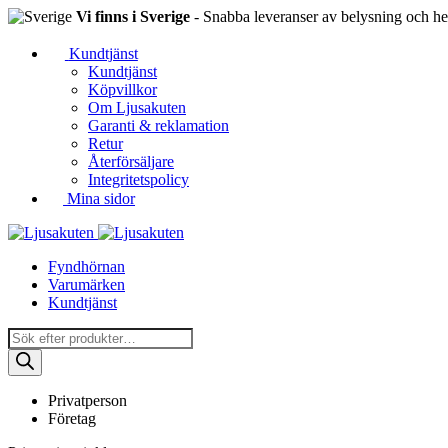
Vi finns i Sverige
- Snabba leveranser av belysning och hem
Kundtjänst
Kundtjänst
Köpvillkor
Om Ljusakuten
Garanti & reklamation
Retur
Återförsäljare
Integritetspolicy
Mina sidor
Fyndhörnan
Varumärken
Kundtjänst
Produktsökning
Privatperson
Företag