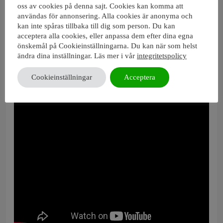
oss av cookies på denna sajt. Cookies kan komma att
användas för annonsering. Alla cookies är anonyma och
kan inte spåras tillbaka till dig som person. Du kan
XBB Dongle & XBB PowerUnit Installation på endast 90
acceptera alla cookies, eller anpassa dem efter dina egna
sekunder:
önskemål på Cookieinställningarna. Du kan när som helst
ändra dina inställningar. Läs mer i vår
integritetspolicy
Cookieinställningar
Acceptera