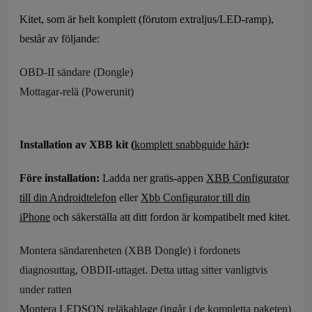
Kitet, som är helt komplett (förutom extraljus/LED-ramp),
består av följande:
OBD-II sändare (Dongle)
Mottagar-relä (Powerunit)
Installation av XBB kit (
komplett snabbguide här
):
Före installation:
Ladda ner gratis-appen
XBB Configurator
till din Androidtelefon
eller
Xbb Configurator till din
iPhone
och säkerställa att ditt fordon är kompatibelt med kitet.
Montera sändarenheten (XBB Dongle) i fordonets
diagnosuttag, OBDII-uttaget. Detta uttag sitter vanligtvis
under ratten
Montera LEDSON reläkablage (ingår i de kompletta paketen)