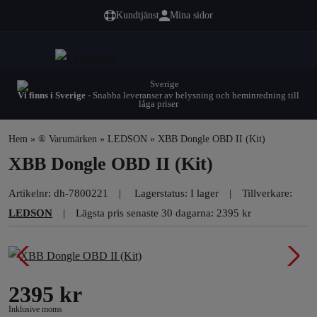
Kundtjänst
Mina sidor
Vi finns i Sverige
- Snabba leveranser av belysning och heminredning till
låga priser
Hem
»
® Varumärken
»
LEDSON
» XBB Dongle OBD II (Kit)
XBB Dongle OBD II (Kit)
Artikelnr:
dh-7800221
Lagerstatus: I lager
Tillverkare:
LEDSON
Lägsta pris senaste 30 dagarna: 2395 kr
2395
kr
Inklusive moms