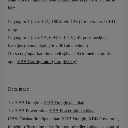
här:
Utgång nr 1 (max 15A, 180W vid 12V) för extraljus / LED-
ramp
Utgång nr 2 (max 5A, 60W vid 12V) för positionsljus /
backljus (denna utgång är valfri att använda)
Dessa utgångar kan du enkelt själv ställa in med en gratis
app,
XBB Configurator (Google Play)
.
Detta ingår:
1 x XBB Dongle –
XBB Dongle datablad
1 x XBB Powerunit –
XBB Powerunit datablad
OBS: Önskar du köpa enbart XBB Dongle, XBB Powerunit,
tillbehör (förgrening eller förlängning) eller kablage separat så