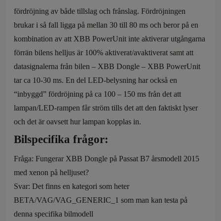
fördröjning av både tillslag och frånslag. Fördröjningen
brukar i så fall ligga på mellan 30 till 80 ms och beror på en
kombination av att XBB PowerUnit inte aktiverar utgångarna
förrän bilens helljus är 100% aktiverat/avaktiverat samt att
datasignalerna från bilen – XBB Dongle – XBB PowerUnit
tar ca 10-30 ms. En del LED-belysning har också en
“inbyggd” fördröjning på ca 100 – 150 ms från det att
lampan/LED-rampen får ström tills det att den faktiskt lyser
och det är oavsett hur lampan kopplas in.
Bilspecifika frågor:
Fråga: Fungerar XBB Dongle på Passat B7 årsmodell 2015
med xenon på helljuset?
Svar: Det finns en kategori som heter
BETA/VAG/VAG_GENERIC_1 som man kan testa på
denna specifika bilmodell