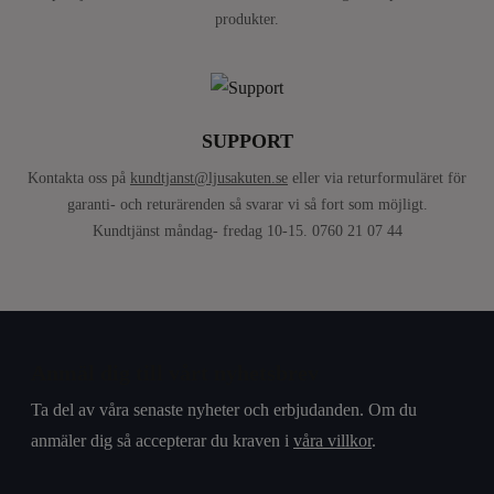
produkter.
SUPPORT
Kontakta oss på
kundtjanst@ljusakuten.se
eller via returformuläret för
garanti- och returärenden så svarar vi så fort som möjligt.
Kundtjänst måndag- fredag 10-15. 0760 21 07 44
Anmäl dig till vårt nyhetsbrev
Ta del av våra senaste nyheter och erbjudanden. Om du
anmäler dig så accepterar du kraven i
våra villkor
.