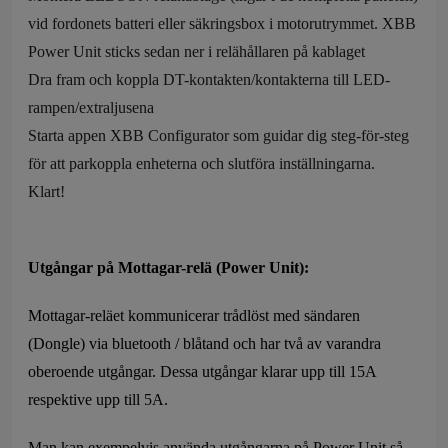
vid fordonets batteri eller säkringsbox i motorutrymmet. XBB
Power Unit sticks sedan ner i relähållaren på kablaget
Dra fram och koppla DT-kontakten/kontakterna till LED-
rampen/extraljusena
Starta appen XBB Configurator som guidar dig steg-för-steg
för att parkoppla enheterna och slutföra inställningarna.
Klart!
Utgångar på Mottagar-relä (Power Unit):
Mottagar-reläet kommunicerar trådlöst med sändaren
(Dongle) via bluetooth / blåtand och har två av varandra
oberoende utgångar. Dessa utgångar klarar upp till 15A
respektive upp till 5A.
Man kan exempelvis använda utgångarna på Power Unit så