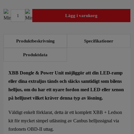
Lägg i varukorg
XBB
Dongle
OBD
Produktbeskrivning
Specifikationer
II
(Kit)
Produktdata
mängd
XBB Dongle & Power Unit möjliggör att din LED-ramp
eller dina extraljus tänds och släcks samtidigt som bilens
helljus, om du har ett nyare fordon med LED eller xenon
på helljuset vilket kräver denna typ av lösning.
Väldigt enkelt förklarat, detta är ett komplett XBB + Ledson
kit för mycket simpel utläsning av Canbus helljussignal via
fordonets OBD-II uttag.