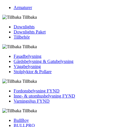
Armaturer
Tillbaka
Downlights
Downlights Paket
Tillbehör
Tillbaka
Fasadbelysning
Gårdsbelysning & Gatubelysning
Väggbelysning
Stolplyktor & Pollare
Tillbaka
Fordons­belysning FYND
Inne- & utomhus­belysning FYND
Varningsljus FYND
Tillbaka
BullBoy
BULLPRO