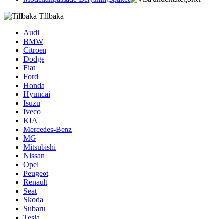
Tillbaka
Audi
BMW
Citroen
Dodge
Fiat
Ford
Honda
Hyundai
Isuzu
Iveco
KIA
Mercedes-Benz
MG
Mitsubishi
Nissan
Opel
Peugeot
Renault
Seat
Skoda
Subaru
Tesla