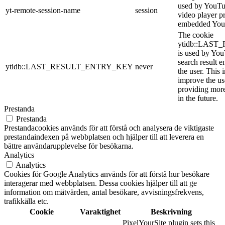
used by YouTub
yt-remote-session-name
session
video player p
embedded You
The cookie
ytidb::LAS
is used by YouT
search result e
ytidb::LAST_RESULT_ENTRY_KEY
never
the user. This 
improve the us
providing more
in the future.
Prestanda
Prestanda
Prestandacookies används för att förstå och analysera de viktigaste
prestandaindexen på webbplatsen och hjälper till att leverera en
bättre användarupplevelse för besökarna.
Analytics
Analytics
Cookies för Google Analytics används för att förstå hur besökare
interagerar med webbplatsen. Dessa cookies hjälper till att ge
information om mätvärden, antal besökare, avvisningsfrekvens,
trafikkälla etc.
Cookie
Varaktighet
Beskrivning
PixelYourSite plugin sets this