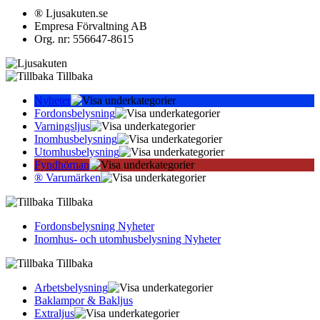
® Ljusakuten.se
Empresa Förvaltning AB
Org. nr: 556647-8615
Tillbaka
Nyheter
Fordonsbelysning
Varningsljus
Inomhusbelysning
Utomhusbelysning
Fyndhörnan
® Varumärken
Tillbaka
Fordonsbelysning Nyheter
Inomhus- och utomhusbelysning Nyheter
Tillbaka
Arbetsbelysning
Baklampor & Bakljus
Extraljus