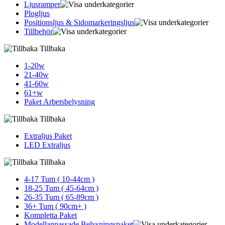
Ljusramper
Plogljus
Positionsljus & Sidomarkerings­ljus
Tillbehör
Tillbaka
1-20w
21-40w
41-60w
61+w
Paket Arbetsbelysning
Tillbaka
Extraljus Paket
LED Extraljus
Tillbaka
4-17 Tum ( 10-44cm )
18-25 Tum ( 45-64cm )
26-35 Tum ( 65-89cm )
36+ Tum ( 90cm+ )
Kompletta Paket
Modellanpassade Belysningspaket