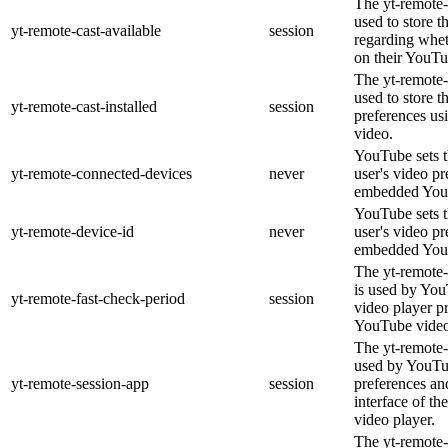
The yt-remote-
used to store t
yt-remote-cast-available
session
regarding wheth
on their YouTu
The yt-remote-c
used to store t
yt-remote-cast-installed
session
preferences u
video.
YouTube sets th
yt-remote-connected-devices
never
user's video pr
embedded You
YouTube sets th
yt-remote-device-id
never
user's video pr
embedded You
The yt-remote-
is used by YouT
yt-remote-fast-check-period
session
video player p
YouTube video
The yt-remote-
used by YouTub
yt-remote-session-app
session
preferences an
interface of 
video player.
The yt-remote-