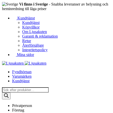
Vi finns i Sverige
- Snabba leveranser av belysning och
heminredning till låga priser
Kundtjänst
Kundtjänst
Köpvillkor
Om Ljusakuten
Garanti & reklamation
Retur
Återförsäljare
Integritetspolicy
Mina sidor
Fyndhörnan
Varumärken
Kundtjänst
Produktsökning
Privatperson
Företag