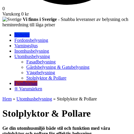
0
Varukorg
0 kr
Vi finns i Sverige
- Snabba leveranser av belysning och
heminredning till låga priser
Nyheter
Fordonsbelysning
Varningsljus
Inomhusbelysning
Utomhusbelysning
Fasadbelysning
Gårdsbelysning & Gatubelysning
Väggbelysning
Stolplyktor & Pollare
Fyndhörnan
® Varumärken
Hem
»
Utomhusbelysning
» Stolplyktor & Pollare
Stolplyktor & Pollare
Ge din utomhusmiljö både stil och funktion med våra
stolplyktor och pollare för effektiv belysning.