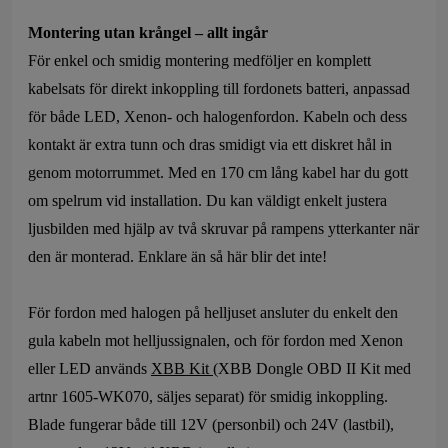
Montering utan krångel – allt ingår
För enkel och smidig montering medföljer en komplett
kabelsats för direkt inkoppling till fordonets batteri, anpassad
för både LED, Xenon- och halogenfordon. Kabeln och dess
kontakt är extra tunn och dras smidigt via ett diskret hål in
genom motorrummet. Med en 170 cm lång kabel har du gott
om spelrum vid installation. Du kan väldigt enkelt justera
ljusbilden med hjälp av två skruvar på rampens ytterkanter när
den är monterad. Enklare än så här blir det inte!
För fordon med halogen på helljuset ansluter du enkelt den
gula kabeln mot helljussignalen, och för fordon med Xenon
eller LED används
XBB Kit
(XBB Dongle OBD II Kit med
artnr 1605-WK070, säljes separat) för smidig inkoppling.
Blade fungerar både till 12V (personbil) och 24V (lastbil),