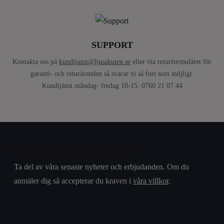
SUPPORT
Kontakta oss på
kundtjanst@ljusakuten.se
eller via returformuläret för
garanti- och returärenden så svarar vi så fort som möjligt.
Kundtjänst måndag- fredag 10-15. 0760 21 07 44
Anmäl dig till vårt nyhetsbrev
Ta del av våra senaste nyheter och erbjudanden. Om du
anmäler dig så accepterar du kraven i
våra villkor
.