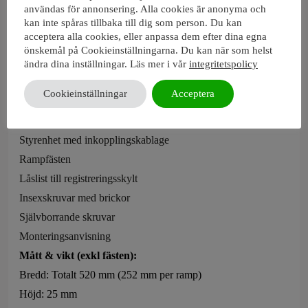
användas för annonsering. Alla cookies är anonyma och
Aluminiumhölje och polykarbonat-lins
kan inte spåras tillbaka till dig som person. Du kan
Sidoreflekterande optik
acceptera alla cookies, eller anpassa dem efter dina egna
Tryckutjämningsmembran
önskemål på Cookieinställningarna. Du kan när som helst
ändra dina inställningar. Läs mer i vår
integritetspolicy
Elektronisk värmehantering
Medföljer:
Cookieinställningar
Acceptera
Blade Split LED-ramp
Styrenhet med inkopplingskablage
Rampfästen
Låslist till registreringsskylt
Insexskruvar med brickor
Självborrande skruvar
Monteringsanvisning
Mått & vikt (exkl fästen):
Bredd: Totalt 520 mm (252 mm per ramp)
Höjd: 25 mm