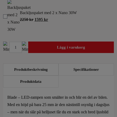
Backljuspaket med 2 x Nano 30W
2250
kr
1595
kr
Lägg i varukorg
Blade
Split
LED
Produktbeskrivning
Specifikationer
ramp
-
Produktdata
520mm
-
Blade – LED-rampen som smälter in och blir en del av bilen.
nummerplåtsmodell
Med en höjd på bara 25 mm är den nästintill osynlig i dagsljus
mängd
– men när du slår på helljuset får du en stark och bred ljusbild