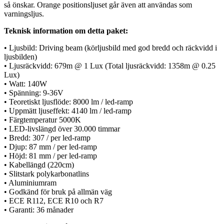
så önskar. Orange positionsljuset går även att användas som
varningsljus.
Teknisk information om detta paket:
• Ljusbild: Driving beam (körljusbild med god bredd och räckvidd i
ljusbilden)
• Ljusräckvidd: 679m @ 1 Lux (Total ljusräckvidd: 1358m @ 0.25
Lux)
• Watt: 140W
• Spänning: 9-36V
• Teoretiskt ljusflöde: 8000 lm / led-ramp
• Uppmätt ljuseffekt: 4140 lm / led-ramp
• Färgtemperatur 5000K
• LED-livslängd över 30.000 timmar
• Bredd: 307 / per led-ramp
• Djup: 87 mm / per led-ramp
• Höjd: 81 mm / per led-ramp
• Kabellängd (220cm)
• Slitstark polykarbonatlins
• Aluminiumram
• Godkänd för bruk på allmän väg
• ECE R112, ECE R10 och R7
• Garanti: 36 månader