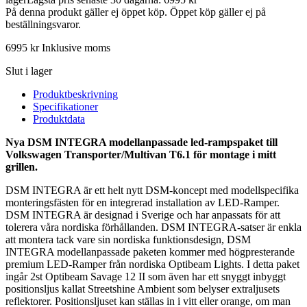
På denna produkt gäller ej öppet köp. Öppet köp gäller ej på
beställningsvaror.
6995
kr
Inklusive moms
Slut i lager
Produktbeskrivning
Specifikationer
Produktdata
Nya DSM INTEGRA modellanpassade led-rampspaket till
Volkswagen Transporter/Multivan T6.1 för montage i mitt
grillen.
DSM INTEGRA är ett helt nytt DSM-koncept med modellspecifika
monteringsfästen för en integrerad installation av LED-Ramper.
DSM INTEGRA är designad i Sverige och har anpassats för att
tolerera våra nordiska förhållanden. DSM INTEGRA-satser är enkla
att montera tack vare sin nordiska funktionsdesign, DSM
INTEGRA modellanpassade paketen kommer med högpresterande
premium LED-Ramper från nordiska Optibeam Lights. I detta paket
ingår 2st Optibeam Savage 12 II som även har ett snyggt inbyggt
positionsljus kallat Streetshine Ambient som belyser extraljusets
reflektorer. Positionsljuset kan ställas in i vitt eller orange, om man