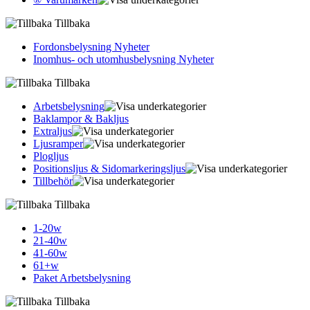
Tillbaka
Fordonsbelysning Nyheter
Inomhus- och utomhusbelysning Nyheter
Tillbaka
Arbetsbelysning
Baklampor & Bakljus
Extraljus
Ljusramper
Plogljus
Positionsljus & Sidomarkerings­ljus
Tillbehör
Tillbaka
1-20w
21-40w
41-60w
61+w
Paket Arbetsbelysning
Tillbaka