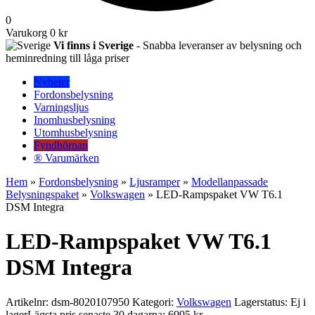
0
Varukorg
0 kr
Vi finns i Sverige
- Snabba leveranser av belysning och
heminredning till låga priser
Nyheter
Fordonsbelysning
Varningsljus
Inomhusbelysning
Utomhusbelysning
Fyndhörnan
® Varumärken
Hem
»
Fordonsbelysning
»
Ljusramper
»
Modellanpassade
Belysningspaket
»
Volkswagen
» LED-Rampspaket VW T6.1
DSM Integra
LED-Rampspaket VW T6.1
DSM Integra
Artikelnr:
dsm-8020107950
Kategori:
Volkswagen
Lagerstatus: Ej i
lager
Lägsta pris senaste 30 dagarna: 6995 kr