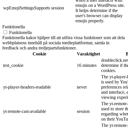
when a user interacts with
emojis on a WordPress site.
wpEmojiSettingsSupports
session
It helps determine if the
user's browser can display
emojis properly.
Funktionella
Funktionella
Funktionella kakor hjälper till att utföra vissa funktioner som att dela
webbplatsens innehåll på sociala medieplattformar, samla in
feedback och andra tredjepartsfunktioner.
Cookie
Varaktighet
B
doubleclick.net
test_cookie
16 minutes
determine if th
cookies.
The yt-player-
is used by You
yt-player-headers-readable
never
preferences re
and interface, 
viewing experi
The yt-remote-
used to store t
yt-remote-cast-available
session
regarding wheth
on their YouTu
The yt-remote-c