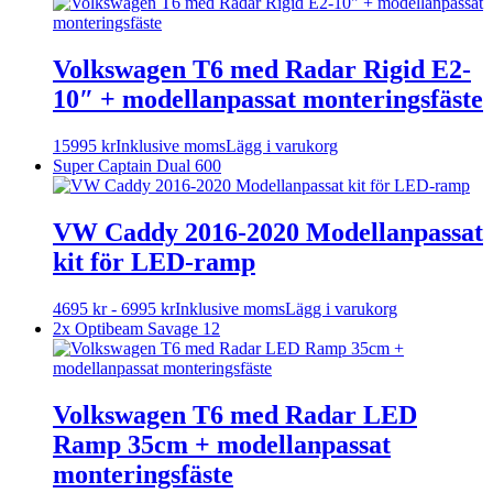
Volkswagen T6 med Radar Rigid E2-
10″ + modellanpassat monteringsfäste
15995
kr
Inklusive moms
Lägg i varukorg
Super Captain Dual 600
VW Caddy 2016-2020 Modellanpassat
kit för LED-ramp
Den
4695
kr
-
6995
kr
Inklusive moms
Lägg i varukorg
här
2x Optibeam Savage 12
produkten
har
flera
varianter.
Volkswagen T6 med Radar LED
De
Ramp 35cm + modellanpassat
olika
alternativen
monteringsfäste
kan