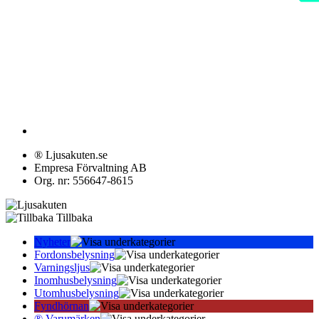
® Ljusakuten.se
Empresa Förvaltning AB
Org. nr: 556647-8615
Tillbaka
Nyheter
Fordonsbelysning
Varningsljus
Inomhusbelysning
Utomhusbelysning
Fyndhörnan
® Varumärken