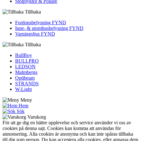
Stolplyktor & Pollare
Tillbaka
Fordons­belysning FYND
Inne- & utomhus­belysning FYND
Varningsljus FYND
Tillbaka
BullBoy
BULLPRO
LEDSON
Malmbergs
Optibeam
STRANDS
W-Light
Meny
Hem
Sök
Varukorg
För att ge dig en bättre upplevelse och service använder vi oss av
cookies på denna sajt. Cookies kan komma att användas för
annonsering. Alla cookies är anonyma och kan inte spåras tillbaka
till dig som person. Du kan acceptera alla cookies, eller anpassa dem