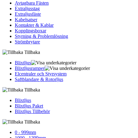
Avtagbara Fästen
Extraljusstag
Extraljusfäste
Kabelsatser
Kontakter & Kablar
Kopplingsboxar
Styrning & Problemlösning
Strömbrytare
Tillbaka
Blixtljus
Blixtljusramper
Elcentraler och Styrsystem
Saftblandare & Rotorljus
Tillbaka
Blixtljus
Blixtljus Paket
Blixtljus Tillbehör
Tillbaka
0 - 999mm
1000 - 1299mm