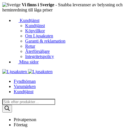
Vi finns i Sverige
- Snabba leveranser av belysning och
heminredning till låga priser
Kundtjänst
Kundtjänst
Köpvillkor
Om Ljusakuten
Garanti & reklamation
Retur
Återförsäljare
Integritetspolicy
Mina sidor
Fyndhörnan
Varumärken
Kundtjänst
Produktsökning
Privatperson
Företag