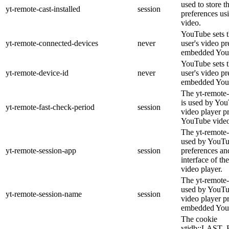
used to store t
yt-remote-cast-installed
session
preferences u
video.
YouTube sets th
yt-remote-connected-devices
never
user's video pr
embedded You
YouTube sets th
yt-remote-device-id
never
user's video pr
embedded You
The yt-remote-
is used by YouT
yt-remote-fast-check-period
session
video player p
YouTube video
The yt-remote-
used by YouTub
yt-remote-session-app
session
preferences an
interface of 
video player.
The yt-remote-
used by YouTub
yt-remote-session-name
session
video player p
embedded You
The cookie
ytidb::LAS