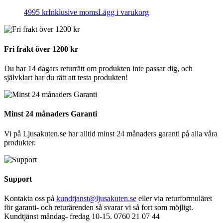
väljas
4995
kr
Inklusive moms
Lägg i varukorg
på
produktsidan
Fri frakt över 1200 kr
Du har 14 dagars returrätt om produkten inte passar dig, och
självklart har du rätt att testa produkten!
Minst 24 månaders Garanti
Vi på Ljusakuten.se har alltid minst 24 månaders garanti på alla våra
produkter.
Support
Kontakta oss på
kundtjanst@ljusakuten.se
eller via returformuläret
för garanti- och returärenden så svarar vi så fort som möjligt.
Kundtjänst måndag- fredag 10-15. 0760 21 07 44