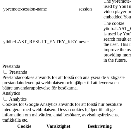
The yt-remote-
used by YouTub
yt-remote-session-name
session
video player p
embedded You
The cookie
ytidb::LAS
is used by YouT
search result e
ytidb::LAST_RESULT_ENTRY_KEY
never
the user. This 
improve the us
providing more
in the future.
Prestanda
Prestanda
Prestandacookies används för att förstå och analysera de viktigaste
prestandaindexen på webbplatsen och hjälper till att leverera en
bättre användarupplevelse för besökarna.
Analytics
Analytics
Cookies för Google Analytics används för att förstå hur besökare
interagerar med webbplatsen. Dessa cookies hjälper till att ge
information om mätvärden, antal besökare, avvisningsfrekvens,
trafikkälla etc.
Cookie
Varaktighet
Beskrivning