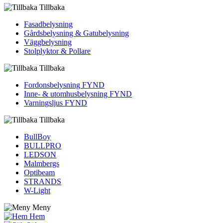
Tillbaka
Fasadbelysning
Gårdsbelysning & Gatubelysning
Väggbelysning
Stolplyktor & Pollare
Tillbaka
Fordons­belysning FYND
Inne- & utomhus­belysning FYND
Varningsljus FYND
Tillbaka
BullBoy
BULLPRO
LEDSON
Malmbergs
Optibeam
STRANDS
W-Light
Meny
Hem