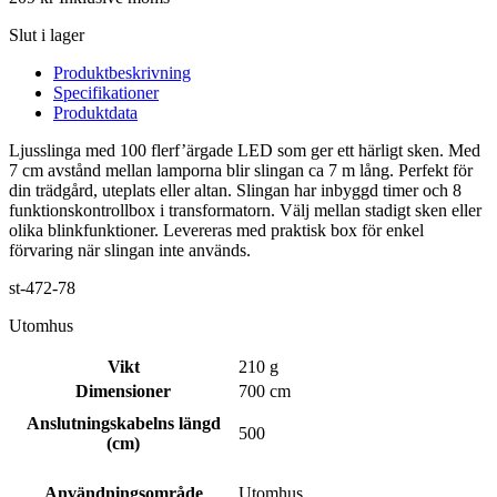
Slut i lager
Produktbeskrivning
Specifikationer
Produktdata
Ljusslinga med 100 flerf’ärgade LED som ger ett härligt sken. Med
7 cm avstånd mellan lamporna blir slingan ca 7 m lång. Perfekt för
din trädgård, uteplats eller altan. Slingan har inbyggd timer och 8
funktionskontrollbox i transformatorn. Välj mellan stadigt sken eller
olika blinkfunktioner. Levereras med praktisk box för enkel
förvaring när slingan inte används.
st-472-78
Utomhus
Vikt
210 g
Dimensioner
700 cm
Anslutningskabelns längd
500
(cm)
Användningsområde
Utomhus