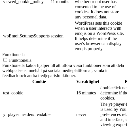
viewed_cookie_policy
11 months
whether or not user has
consented to the use of
cookies. It does not store
any personal data.
WordPress sets this cookie
when a user interacts with
emojis on a WordPress site.
wpEmojiSettingsSupports
session
It helps determine if the
user's browser can display
emojis properly.
Funktionella
Funktionella
Funktionella kakor hjälper till att utföra vissa funktioner som att dela
webbplatsens innehåll på sociala medieplattformar, samla in
feedback och andra tredjepartsfunktioner.
Cookie
Varaktighet
B
doubleclick.net
test_cookie
16 minutes
determine if th
cookies.
The yt-player-
is used by You
yt-player-headers-readable
never
preferences re
and interface, 
viewing experi