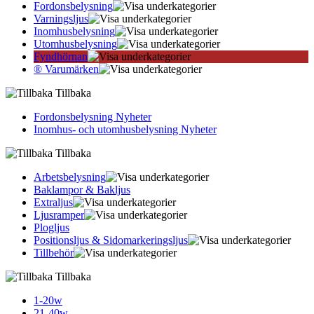
Fordonsbelysning
Varningsljus
Inomhusbelysning
Utomhusbelysning
Fyndhörnan
® Varumärken
Tillbaka
Fordonsbelysning Nyheter
Inomhus- och utomhusbelysning Nyheter
Tillbaka
Arbetsbelysning
Baklampor & Bakljus
Extraljus
Ljusramper
Plogljus
Positionsljus & Sidomarkerings­ljus
Tillbehör
Tillbaka
1-20w
21-40w