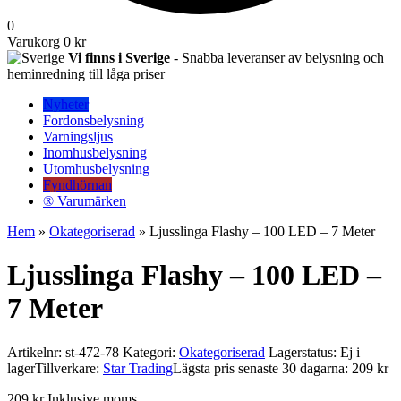
0
Varukorg
0 kr
Vi finns i Sverige
- Snabba leveranser av belysning och
heminredning till låga priser
Nyheter
Fordonsbelysning
Varningsljus
Inomhusbelysning
Utomhusbelysning
Fyndhörnan
® Varumärken
Hem
»
Okategoriserad
» Ljusslinga Flashy – 100 LED – 7 Meter
Ljusslinga Flashy – 100 LED –
7 Meter
Artikelnr:
st-472-78
Kategori:
Okategoriserad
Lagerstatus: Ej i
lager
Tillverkare:
Star Trading
Lägsta pris senaste 30 dagarna: 209 kr
209
kr
Inklusive moms