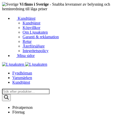
Vi finns i Sverige
- Snabba leveranser av belysning och
heminredning till låga priser
Kundtjänst
Kundtjänst
Köpvillkor
Om Ljusakuten
Garanti & reklamation
Retur
Återförsäljare
Integritetspolicy
Mina sidor
Fyndhörnan
Varumärken
Kundtjänst
Produktsökning
Privatperson
Företag