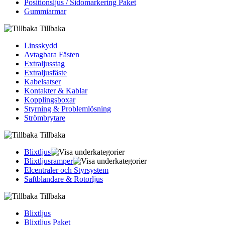
Positionsljus / Sidomarkering Paket
Gummiarmar
Tillbaka
Linsskydd
Avtagbara Fästen
Extraljusstag
Extraljusfäste
Kabelsatser
Kontakter & Kablar
Kopplingsboxar
Styrning & Problemlösning
Strömbrytare
Tillbaka
Blixtljus
Blixtljusramper
Elcentraler och Styrsystem
Saftblandare & Rotorljus
Tillbaka
Blixtljus
Blixtljus Paket