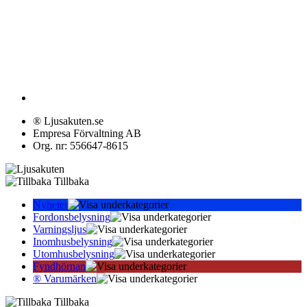
® Ljusakuten.se
Empresa Förvaltning AB
Org. nr: 556647-8615
Tillbaka
Nyheter
Fordonsbelysning
Varningsljus
Inomhusbelysning
Utomhusbelysning
Fyndhörnan
® Varumärken
Tillbaka