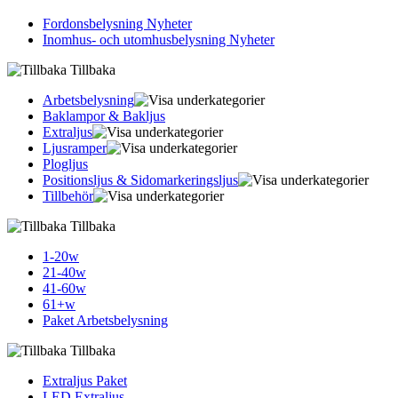
Fordonsbelysning Nyheter
Inomhus- och utomhusbelysning Nyheter
Tillbaka
Arbetsbelysning
Baklampor & Bakljus
Extraljus
Ljusramper
Plogljus
Positionsljus & Sidomarkerings­ljus
Tillbehör
Tillbaka
1-20w
21-40w
41-60w
61+w
Paket Arbetsbelysning
Tillbaka
Extraljus Paket
LED Extraljus