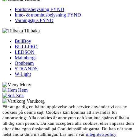
Fordons­belysning FYND
Inne- & utomhus­belysning FYND
Varningsljus FYND
Tillbaka
BullBoy
BULLPRO
LEDSON
Malmbergs
Optibeam
STRANDS
W-Light
Meny
Hem
Sök
Varukorg
För att ge dig en bättre upplevelse och service använder vi oss av
cookies på denna sajt. Cookies kan komma att användas för
annonsering. Alla cookies är anonyma och kan inte spåras tillbaka
till dig som person. Du kan acceptera alla cookies, eller anpassa dem
efter dina egna önskemål på Cookieinställningarna. Du kan när som
helst ändra dina inställningar. Läs mer i vår
integritetspolicy