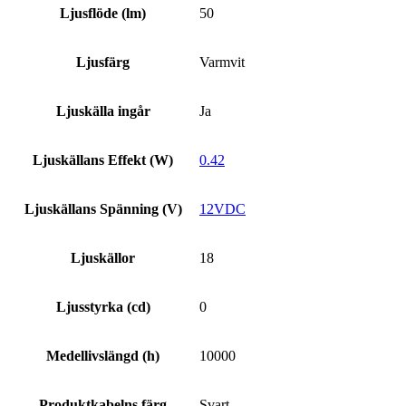
Ljusflöde (lm)
50
Ljusfärg
Varmvit
Ljuskälla ingår
Ja
Ljuskällans Effekt (W)
0.42
Ljuskällans Spänning (V)
12VDC
Ljuskällor
18
Ljusstyrka (cd)
0
Medellivslängd (h)
10000
Produktkabelns färg
Svart