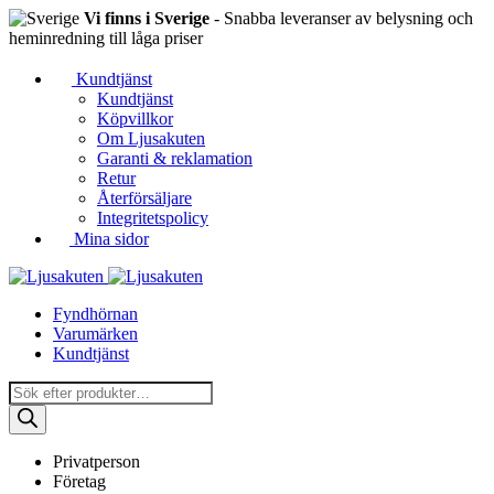
Vi finns i Sverige
- Snabba leveranser av belysning och
heminredning till låga priser
Kundtjänst
Kundtjänst
Köpvillkor
Om Ljusakuten
Garanti & reklamation
Retur
Återförsäljare
Integritetspolicy
Mina sidor
Fyndhörnan
Varumärken
Kundtjänst
Produktsökning
Privatperson
Företag