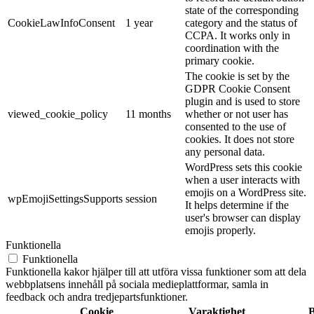
state of the corresponding
CookieLawInfoConsent
1 year
category and the status of
CCPA. It works only in
coordination with the
primary cookie.
The cookie is set by the
GDPR Cookie Consent
plugin and is used to store
viewed_cookie_policy
11 months
whether or not user has
consented to the use of
cookies. It does not store
any personal data.
WordPress sets this cookie
when a user interacts with
emojis on a WordPress site.
wpEmojiSettingsSupports
session
It helps determine if the
user's browser can display
emojis properly.
Funktionella
Funktionella
Funktionella kakor hjälper till att utföra vissa funktioner som att dela
webbplatsens innehåll på sociala medieplattformar, samla in
feedback och andra tredjepartsfunktioner.
Cookie
Varaktighet
B