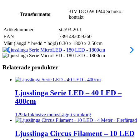
31V DC 6W IP44 Schuko-
Transformator
kontakt
Artikelnummer
st-593-20-1
EAN
7391482059260
Mått (längd * bredd * höjd)
0.30 x 1800 x 2.50cm
Relaterade produkter
Ljusslinga Serie LED – 40 LED –
400cm
129
kr
Inklusive moms
Lägg i varukorg
Ljusslinga Circus Filament – 10 LED