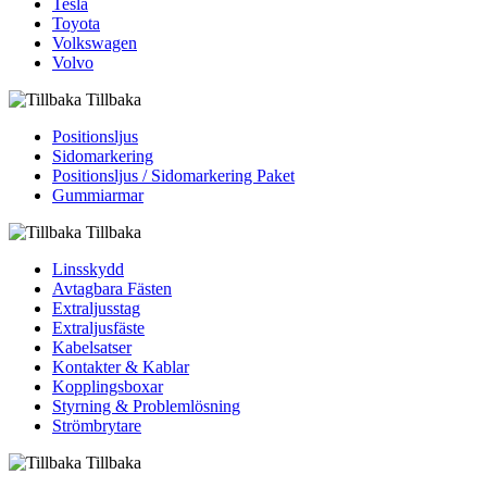
Tesla
Toyota
Volkswagen
Volvo
Tillbaka
Positionsljus
Sidomarkering
Positionsljus / Sidomarkering Paket
Gummiarmar
Tillbaka
Linsskydd
Avtagbara Fästen
Extraljusstag
Extraljusfäste
Kabelsatser
Kontakter & Kablar
Kopplingsboxar
Styrning & Problemlösning
Strömbrytare
Tillbaka