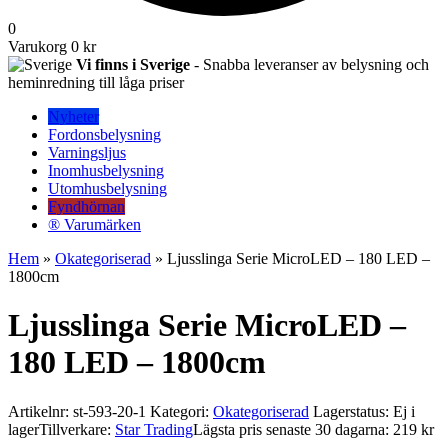
0
Varukorg
0 kr
Vi finns i Sverige
- Snabba leveranser av belysning och
heminredning till låga priser
Nyheter
Fordonsbelysning
Varningsljus
Inomhusbelysning
Utomhusbelysning
Fyndhörnan
® Varumärken
Hem
»
Okategoriserad
» Ljusslinga Serie MicroLED – 180 LED –
1800cm
Ljusslinga Serie MicroLED –
180 LED – 1800cm
Artikelnr:
st-593-20-1
Kategori:
Okategoriserad
Lagerstatus: Ej i
lager
Tillverkare:
Star Trading
Lägsta pris senaste 30 dagarna: 219 kr