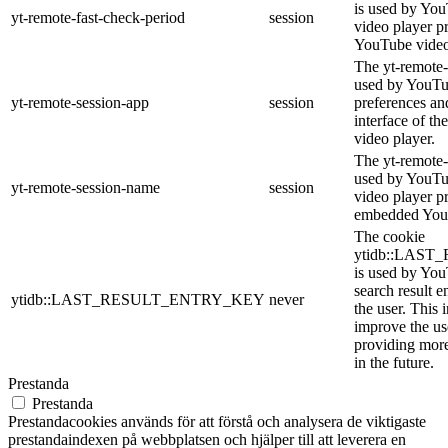
is used by YouT
yt-remote-fast-check-period
session
video player p
YouTube video
The yt-remote-
used by YouTub
yt-remote-session-app
session
preferences an
interface of 
video player.
The yt-remote-
used by YouTub
yt-remote-session-name
session
video player p
embedded You
The cookie
ytidb::LAS
is used by YouT
search result e
ytidb::LAST_RESULT_ENTRY_KEY
never
the user. This 
improve the us
providing more
in the future.
Prestanda
Prestanda
Prestandacookies används för att förstå och analysera de viktigaste
prestandaindexen på webbplatsen och hjälper till att leverera en