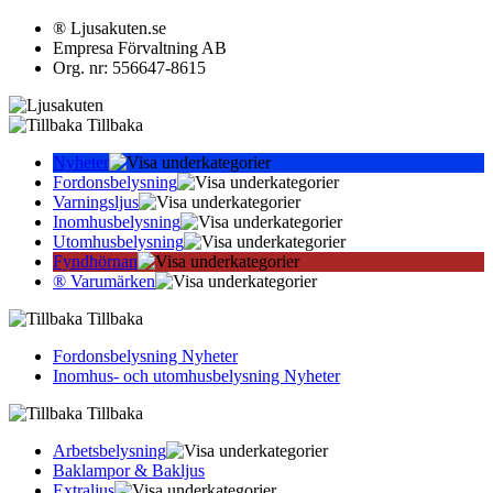
® Ljusakuten.se
Empresa Förvaltning AB
Org. nr: 556647-8615
Tillbaka
Nyheter
Fordonsbelysning
Varningsljus
Inomhusbelysning
Utomhusbelysning
Fyndhörnan
® Varumärken
Tillbaka
Fordonsbelysning Nyheter
Inomhus- och utomhusbelysning Nyheter
Tillbaka
Arbetsbelysning
Baklampor & Bakljus
Extraljus