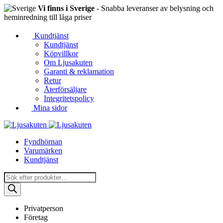
Vi finns i Sverige
- Snabba leveranser av belysning och
heminredning till låga priser
Kundtjänst
Kundtjänst
Köpvillkor
Om Ljusakuten
Garanti & reklamation
Retur
Återförsäljare
Integritetspolicy
Mina sidor
Fyndhörnan
Varumärken
Kundtjänst
Produktsökning
Privatperson
Företag