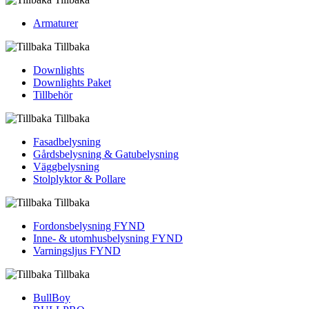
Armaturer
Tillbaka
Downlights
Downlights Paket
Tillbehör
Tillbaka
Fasadbelysning
Gårdsbelysning & Gatubelysning
Väggbelysning
Stolplyktor & Pollare
Tillbaka
Fordons­belysning FYND
Inne- & utomhus­belysning FYND
Varningsljus FYND
Tillbaka
BullBoy