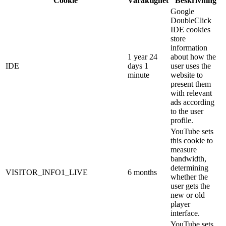
Cookie
Varaktighet
Beskrivning
Google
DoubleClick
IDE cookies
store
information
1 year 24
about how the
IDE
days 1
user uses the
minute
website to
present them
with relevant
ads according
to the user
profile.
YouTube sets
this cookie to
measure
bandwidth,
determining
VISITOR_INFO1_LIVE
6 months
whether the
user gets the
new or old
player
interface.
YouTube sets