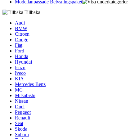
Modellanpassade Belysningspaket
Tillbaka
Audi
BMW
Citroen
Dodge
Fiat
Ford
Honda
Hyundai
Isuzu
Iveco
KIA
Mercedes-Benz
MG
Mitsubishi
Nissan
Opel
Peugeot
Renault
Seat
Skoda
Subaru