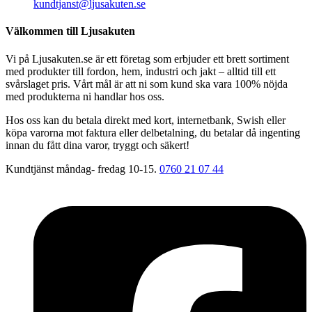
kundtjanst@ljusakuten.se
Välkommen till Ljusakuten
Vi på Ljusakuten.se är ett företag som erbjuder ett brett sortiment
med produkter till fordon, hem, industri och jakt – alltid till ett
svårslaget pris. Vårt mål är att ni som kund ska vara 100% nöjda
med produkterna ni handlar hos oss.
Hos oss kan du betala direkt med kort, internetbank, Swish eller
köpa varorna mot faktura eller delbetalning, du betalar då ingenting
innan du fått dina varor, tryggt och säkert!
Kundtjänst måndag- fredag 10-15.
0760 21 07 44