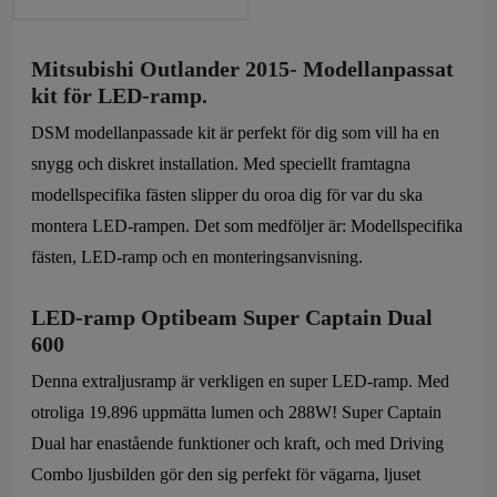
för
LED-
Mitsubishi Outlander 2015- Modellanpassat
ramp
kit för LED-ramp.
mängd
DSM modellanpassade kit är perfekt för dig som vill ha en
snygg och diskret installation. Med speciellt framtagna
modellspecifika fästen slipper du oroa dig för var du ska
montera LED-rampen. Det som medföljer är: Modellspecifika
fästen, LED-ramp och en monteringsanvisning.
LED-ramp Optibeam Super Captain Dual
600
Denna extraljusramp är verkligen en super LED-ramp. Med
otroliga 19.896 uppmätta lumen och 288W! Super Captain
Dual har enastående funktioner och kraft, och med Driving
Combo ljusbilden gör den sig perfekt för vägarna, ljuset