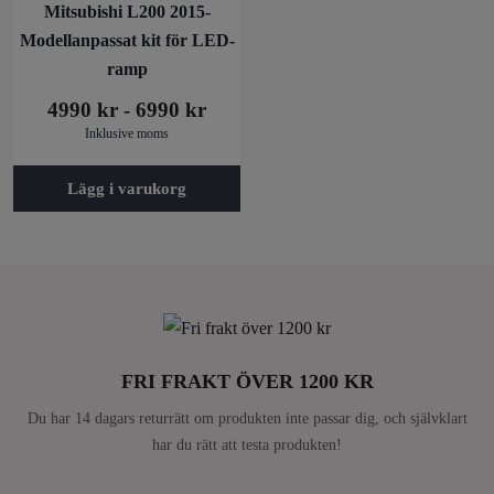
Mitsubishi L200 2015-
flera
Modellanpassat kit för LED-
varianter.
ramp
De
4990
kr
-
6990
kr
olika
Inklusive moms
alternativen
kan
Lägg i varukorg
väljas
på
produktsidan
FRI FRAKT ÖVER 1200 KR
Du har 14 dagars returrätt om produkten inte passar dig, och självklart
har du rätt att testa produkten!