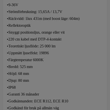
•9-36V
•Strömförbrukning: 15,65A / 13,7V
•Räckvidd: 1lux 431m (med boost läge: 604m)
•Reflektoroptik
•Snyggt positionsljus, orange eller vit
•220 cm kabel med DTP-4-kontakt
•Teoretiskt ljusflöde: 25 000 lm
•Uppmätt ljuseffekt: 19896
•Färgtemperatur 6000K
•Bredd: 525 mm
•Höjd: 68 mm
•Djup: 80 mm
•IP68
•Garanti 36 månader
•Godkännanden: ECE R112, ECE R10
•Godkänd för bruk på allmän väg