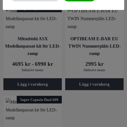
Den
Super Captain Dual 600
här
produkten
har
Mitsubishi ASX
OPTIBEAM E-BAR EU
flera
Modellanpassat kit för LED-
TWIN Nummerplåts LED-
varianter.
ramp
ramp
De
4695
kr
-
6990
kr
2995
kr
olika
Inklusive moms
Inklusive moms
alternativen
kan
Lägg i varukorg
Lägg i varukorg
väljas
på
Den
Super Captain Dual 600
produktsidan
här
produkten
har