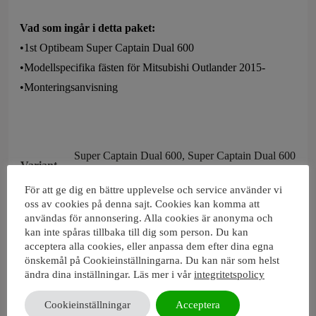
Vad som ingår i detta paket:
•1st Optibeam Super Captain Dual 600
•Modellspecifika fästen för Mitsubishi Outlander 2015-
•Monteringsanvisning
Super Captain Dual 600, Super Captain Dual 600
Variant
Rage
För att ge dig en bättre upplevelse och service använder vi
oss av cookies på denna sajt. Cookies kan komma att
användas för annonsering. Alla cookies är anonyma och
Artikelnummer
dsm-8020100234
kan inte spåras tillbaka till dig som person. Du kan
acceptera alla cookies, eller anpassa dem efter dina egna
önskemål på Cookieinställningarna. Du kan när som helst
ändra dina inställningar. Läs mer i vår
integritetspolicy
Relaterade produkter
Cookieinställningar
Acceptera