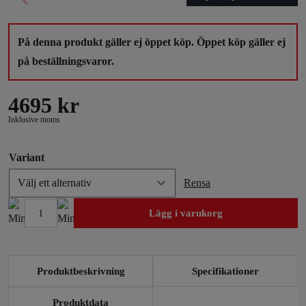
På denna produkt gäller ej öppet köp. Öppet köp gäller ej
på beställningsvaror.
4695
kr
Inklusive moms
Variant
Rensa
Lägg i varukorg
Mitsubishi
Outlander
2015-
Produktbeskrivning
Specifikationer
Modellanpassat
kit
Produktdata