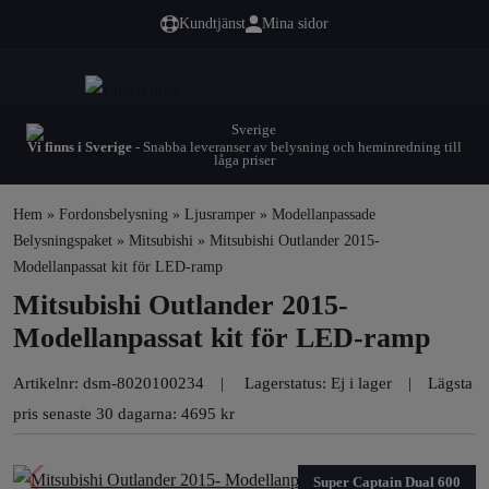
Kundtjänst
Mina sidor
Vi finns i Sverige
- Snabba leveranser av belysning och heminredning till
låga priser
Hem
»
Fordonsbelysning
»
Ljusramper
»
Modellanpassade
Belysningspaket
»
Mitsubishi
» Mitsubishi Outlander 2015-
Modellanpassat kit för LED-ramp
Mitsubishi Outlander 2015-
Modellanpassat kit för LED-ramp
Artikelnr:
dsm-8020100234
Lagerstatus: Ej i lager
Lägsta
pris senaste 30 dagarna: 4695 kr
Super Captain Dual 600