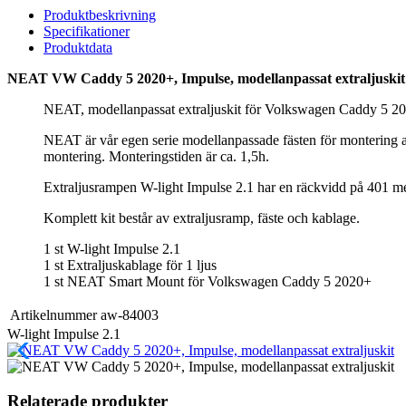
5
Produktbeskrivning
2020+,
Specifikationer
Impulse,
Produktdata
modellanpassat
extraljuskit
NEAT VW Caddy 5 2020+, Impulse, modellanpassat extraljuskit
mängd
NEAT, modellanpassat extraljuskit för Volkswagen Caddy 5 2
NEAT är vår egen serie modellanpassade fästen för montering av e
montering. Monteringstiden är ca. 1,5h.
Extraljusrampen W-light Impulse 2.1 har en räckvidd på 401 me
Komplett kit består av extraljusramp, fäste och kablage.
1 st W-light Impulse 2.1
1 st Extraljuskablage för 1 ljus
1 st NEAT Smart Mount för Volkswagen Caddy 5 2020+
Artikelnummer
aw-84003
W-light Impulse 2.1
Relaterade produkter