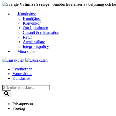
Vi finns i Sverige
- Snabba leveranser av belysning och hem
Kundtjänst
Kundtjänst
Köpvillkor
Om Ljusakuten
Garanti & reklamation
Retur
Återförsäljare
Integritetspolicy
Mina sidor
Fyndhörnan
Varumärken
Kundtjänst
Produktsökning
Privatperson
Företag