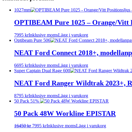
1027mm
OPTIBEAM Pure 1025 – Orange/Vitt P
7995
kr
Inklusive moms
Lägg i varukorg
Optibeam Pure 506
NEAT Ford Connect 2018+, modellanpas
6695
kr
Inklusive moms
Lägg i varukorg
Super Captain Dual Rage 600
NEAT Ford Ranger Wildtrak 2023+, Ra
8795
kr
Inklusive moms
Lägg i varukorg
50 Pack
51%
50 Pack 48W Workline EPISTAR
16450
kr
7995
kr
Inklusive moms
Lägg i varukorg