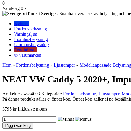
0
Varukorg
0 kr
Vi finns i Sverige
- Snabba leveranser av belysning och hem
Nyheter
Fordonsbelysning
Varningsljus
Inomhusbelysning
Utomhusbelysning
Fyndhörnan
® Varumärken
Hem
»
Fordonsbelysning
»
Ljusramper
»
Modellanpassade Belysning
NEAT VW Caddy 5 2020+, Impuls
Artikelnr:
aw-84003
Kategorier:
Fordonsbelysning
,
Ljusramper
,
Mode
På denna produkt gäller ej öppet köp. Öppet köp gäller ej på beställni
3795
kr
Inklusive moms
NEAT
VW
Lägg i varukorg
Caddy