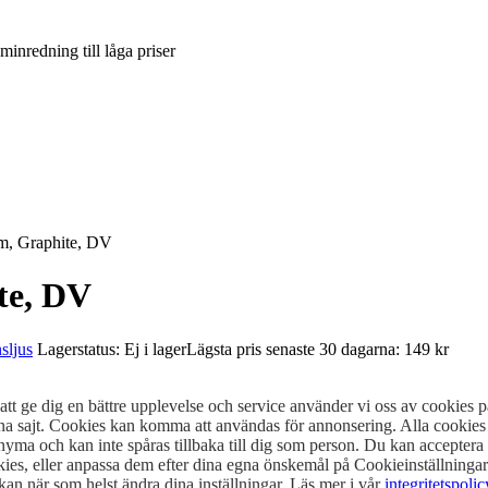
inredning till låga priser
5m, Graphite, DV
te, DV
sljus
Lagerstatus: Ej i lager
Lägsta pris senaste 30 dagarna: 149 kr
att ge dig en bättre upplevelse och service använder vi oss av cookies p
na sajt. Cookies kan komma att användas för annonsering. Alla cookies
yma och kan inte spåras tillbaka till dig som person. Du kan acceptera 
ies, eller anpassa dem efter dina egna önskemål på Cookieinställningar
an när som helst ändra dina inställningar. Läs mer i vår
integritetspolic