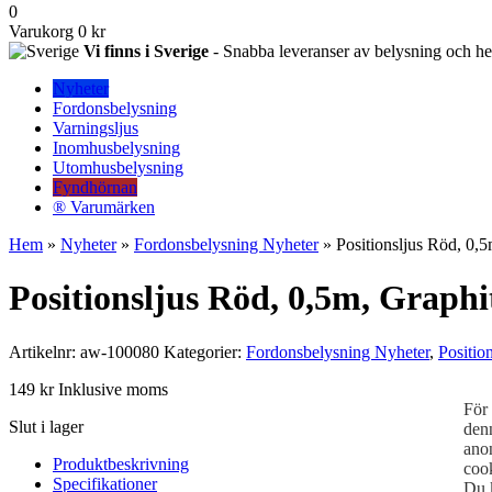
0
Varukorg
0 kr
Vi finns i Sverige
- Snabba leveranser av belysning och hem
Nyheter
Fordonsbelysning
Varningsljus
Inomhusbelysning
Utomhusbelysning
Fyndhörnan
® Varumärken
Hem
»
Nyheter
»
Fordonsbelysning Nyheter
» Positionsljus Röd, 0,
Positionsljus Röd, 0,5m, Graphi
Artikelnr:
aw-100080
Kategorier:
Fordonsbelysning Nyheter
,
Position
149
kr
Inklusive moms
För 
Slut i lager
den
anon
Produktbeskrivning
cook
Specifikationer
Du k