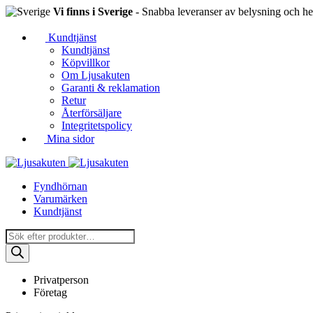
Vi finns i Sverige
- Snabba leveranser av belysning och hem
Kundtjänst
Kundtjänst
Köpvillkor
Om Ljusakuten
Garanti & reklamation
Retur
Återförsäljare
Integritetspolicy
Mina sidor
Fyndhörnan
Varumärken
Kundtjänst
Produktsökning
Privatperson
Företag