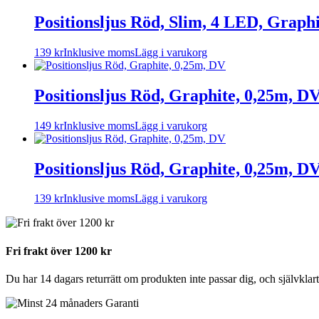
produkten
har
Positionsljus Röd, Slim, 4 LED, Graph
flera
varianter.
139
kr
Inklusive moms
Lägg i varukorg
De
olika
alternativen
Positionsljus Röd, Graphite, 0,25m, D
kan
väljas
på
149
kr
Inklusive moms
Lägg i varukorg
produktsidan
Positionsljus Röd, Graphite, 0,25m, D
139
kr
Inklusive moms
Lägg i varukorg
Fri frakt över 1200 kr
Du har 14 dagars returrätt om produkten inte passar dig, och självklart 