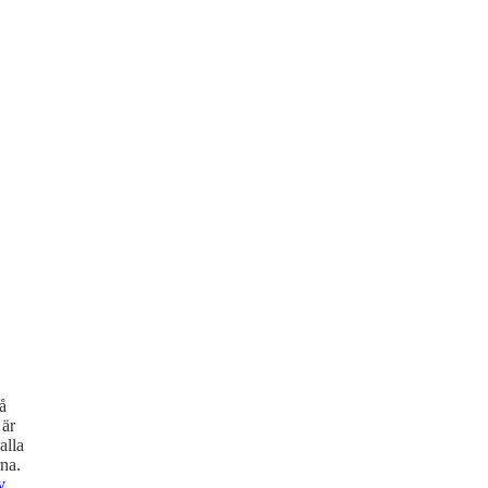
å
 är
alla
na.
y