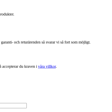
produkter.
r garanti- och returärenden så svarar vi så fort som möjligt.
å accepterar du kraven i
våra villkor
.