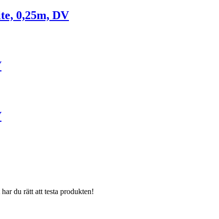
ite, 0,25m, DV
V
V
har du rätt att testa produkten!