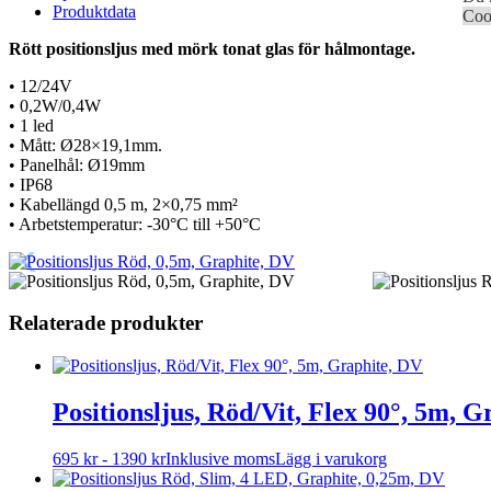
Produktdata
Cook
Rött positionsljus med mörk tonat glas för hålmontage.
• 12/24V
• 0,2W/0,4W
• 1 led
• Mått: Ø28×19,1mm.
• Panelhål: Ø19mm
• IP68
• Kabellängd 0,5 m, 2×0,75 mm²
• Arbetstemperatur: -30°C till +50°C
Relaterade produkter
Positionsljus, Röd/Vit, Flex 90°, 5m, 
Den
695
kr
-
1390
kr
Inklusive moms
Lägg i varukorg
här