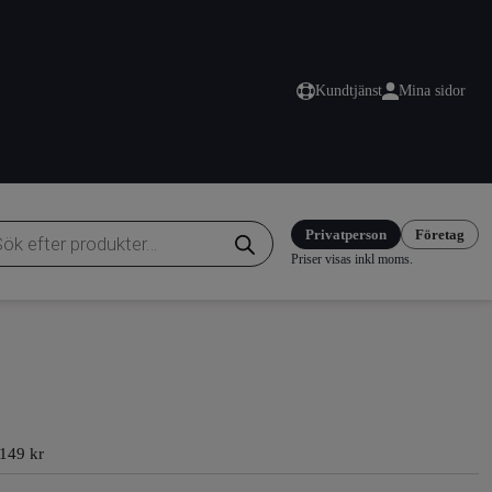
Kundtjänst
Mina sidor
duktsökning
Privatperson
Företag
Priser visas inkl moms.
 149 kr