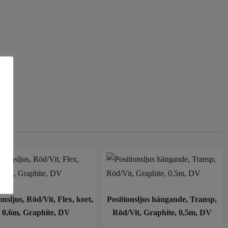
onsljus, Röd/Vit, Flex, kort,
Positionsljus hängande, Transp,
0,6m, Graphite, DV
Röd/Vit, Graphite, 0,5m, DV