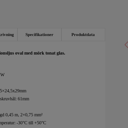
rivning
Specifikationer
Produktdata
ionsljus oval med mörk tonat glas.
,2W
1,5×24,5x29mm
 skruvhål: 61mm
ngd 0,45 m, 2×0,75 mm²
mperatur: -30°C till +50°C