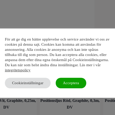
ummer
aw-100084
För att ge dig en bättre upplevelse och service använder vi oss av
cookies på denna sajt. Cookies kan komma att användas för
annonsering. Alla cookies är anonyma och kan inte spåras
tillbaka till dig som person. Du kan acceptera alla cookies, eller
anpassa dem efter dina egna önskemål på Cookieinställningarna.
Du kan när som helst ändra dina inställningar. Läs mer i vår
rodukter
integritetspolicy
Cookieinställningar
Acceptera
 Vit, Graphite, 0,25m,
Positionsljus Röd, Graphite, 0,3m,
Positi
DV
DV