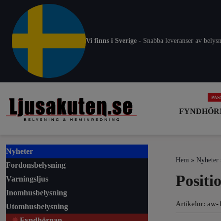
Vi finns i Sverige
- Snabba leveranser av belysn
FYNDHÖR
Nyheter
Hem
»
Nyheter
Fordonsbelysning
Positi
Varningsljus
Inomhusbelysning
Artikelnr:
aw-
Utomhusbelysning
Fyndhörnan