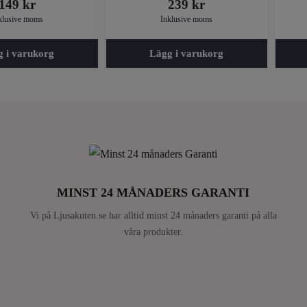
149
kr
239
kr
klusive moms
Inklusive moms
g i varukorg
Lägg i varukorg
MINST 24 MÅNADERS GARANTI
Vi på Ljusakuten.se har alltid minst 24 månaders garanti på alla
våra produkter.