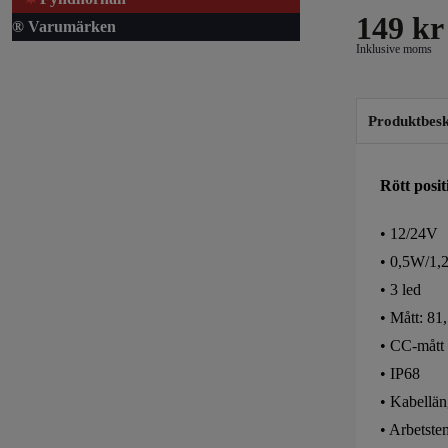
149
kr
® Varumärken
Inklusive moms
Produktbesk
Rött posit
• 12/24V
• 0,5W/1
• 3 led
• Mått: 8
• CC-mått
• IP68
• Kabellä
• Arbetste