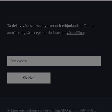
Anmäl dig till vårt nyhetsbrev
Ta del av våra senaste nyheter och erbjudanden. Om du
anmäler dig så accepterar du kraven i
våra villkor
.
Nyhetsbrev
® Ljusakuten.se
Empresa Förvaltning AB
Org. nr: 556647-8615