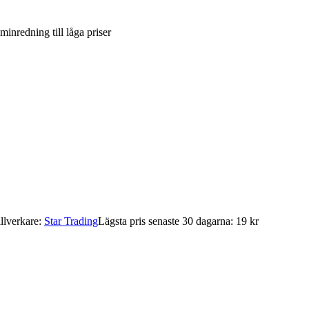
inredning till låga priser
b
illverkare:
Star Trading
Lägsta pris senaste 30 dagarna: 19 kr