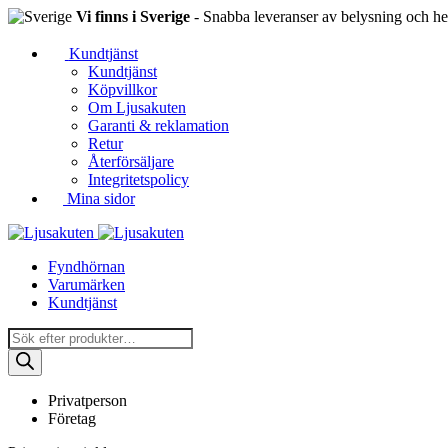
Vi finns i Sverige
- Snabba leveranser av belysning och hem
Kundtjänst
Kundtjänst
Köpvillkor
Om Ljusakuten
Garanti & reklamation
Retur
Återförsäljare
Integritetspolicy
Mina sidor
Fyndhörnan
Varumärken
Kundtjänst
Produktsökning
Privatperson
Företag