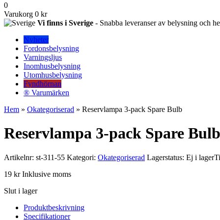
0
Varukorg
0 kr
Vi finns i Sverige
- Snabba leveranser av belysning och hem
Nyheter
Fordonsbelysning
Varningsljus
Inomhusbelysning
Utomhusbelysning
Fyndhörnan
® Varumärken
Hem
»
Okategoriserad
» Reservlampa 3-pack Spare Bulb
Reservlampa 3-pack Spare Bul
Artikelnr:
st-311-55
Kategori:
Okategoriserad
Lagerstatus: Ej i lager
T
19
kr
Inklusive moms
Slut i lager
Produktbeskrivning
Specifikationer