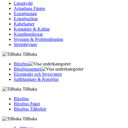
Linsskydd
Avtagbara Fästen
Extraljusstag
Extraljusfäste
Kabelsatser
Kontakter & Kablar
Kopplingsboxar
Styrning & Problemlösning
Strömbrytare
Tillbaka
Blixtljus
Blixtljusramper
Elcentraler och Styrsystem
Saftblandare & Rotorljus
Tillbaka
Blixtljus
Blixtljus Paket
Blixtljus Tillbehör
Tillbaka