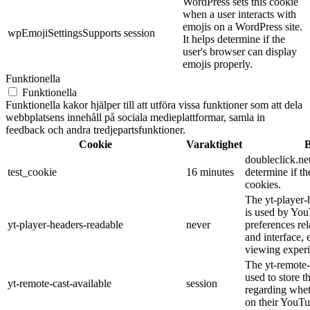
WordPress sets this cookie
when a user interacts with
emojis on a WordPress site.
wpEmojiSettingsSupports
session
It helps determine if the
user's browser can display
emojis properly.
Funktionella
Funktionella
Funktionella kakor hjälper till att utföra vissa funktioner som att dela
webbplatsens innehåll på sociala medieplattformar, samla in
feedback och andra tredjepartsfunktioner.
Cookie
Varaktighet
B
doubleclick.net
test_cookie
16 minutes
determine if th
cookies.
The yt-player-
is used by You
yt-player-headers-readable
never
preferences re
and interface, 
viewing experi
The yt-remote-
used to store t
yt-remote-cast-available
session
regarding wheth
on their YouTu