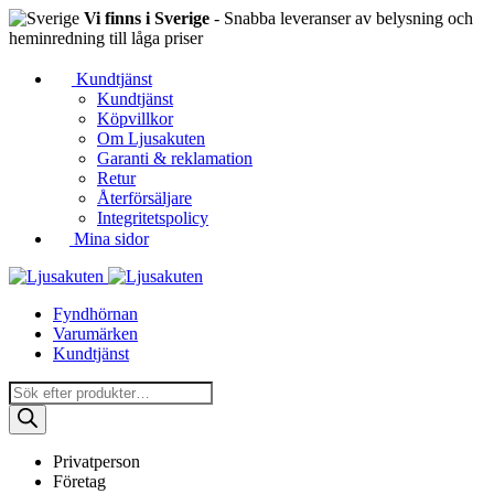
Vi finns i Sverige
- Snabba leveranser av belysning och
heminredning till låga priser
Kundtjänst
Kundtjänst
Köpvillkor
Om Ljusakuten
Garanti & reklamation
Retur
Återförsäljare
Integritetspolicy
Mina sidor
Fyndhörnan
Varumärken
Kundtjänst
Produktsökning
Privatperson
Företag