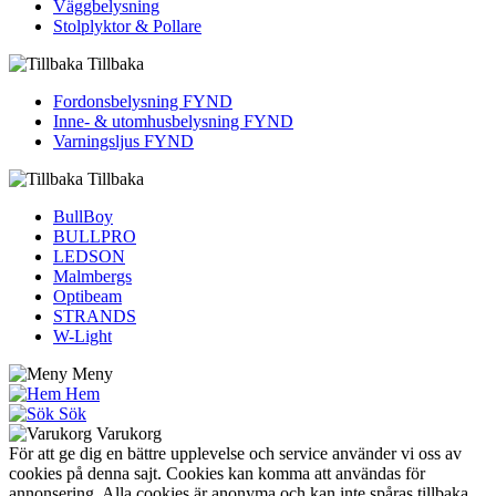
Väggbelysning
Stolplyktor & Pollare
Tillbaka
Fordons­belysning FYND
Inne- & utomhus­belysning FYND
Varningsljus FYND
Tillbaka
BullBoy
BULLPRO
LEDSON
Malmbergs
Optibeam
STRANDS
W-Light
Meny
Hem
Sök
Varukorg
För att ge dig en bättre upplevelse och service använder vi oss av
cookies på denna sajt. Cookies kan komma att användas för
annonsering. Alla cookies är anonyma och kan inte spåras tillbaka