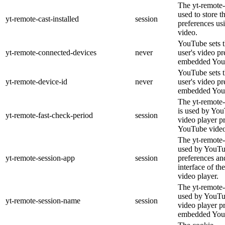
The yt-remote-c
used to store t
yt-remote-cast-installed
session
preferences u
video.
YouTube sets th
yt-remote-connected-devices
never
user's video pr
embedded You
YouTube sets th
yt-remote-device-id
never
user's video pr
embedded You
The yt-remote-
is used by YouT
yt-remote-fast-check-period
session
video player p
YouTube video
The yt-remote-
used by YouTub
yt-remote-session-app
session
preferences an
interface of 
video player.
The yt-remote-
used by YouTub
yt-remote-session-name
session
video player p
embedded You