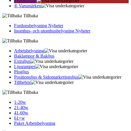
Fyndhörnan
® Varumärken
Tillbaka
Fordonsbelysning Nyheter
Inomhus- och utomhusbelysning Nyheter
Tillbaka
Arbetsbelysning
Baklampor & Bakljus
Extraljus
Ljusramper
Plogljus
Positionsljus & Sidomarkerings­ljus
Tillbehör
Tillbaka
1-20w
21-40w
41-60w
61+w
Paket Arbetsbelysning