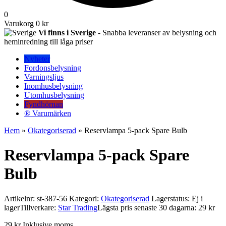
0
Varukorg
0 kr
Vi finns i Sverige
- Snabba leveranser av belysning och
heminredning till låga priser
Nyheter
Fordonsbelysning
Varningsljus
Inomhusbelysning
Utomhusbelysning
Fyndhörnan
® Varumärken
Hem
»
Okategoriserad
» Reservlampa 5-pack Spare Bulb
Reservlampa 5-pack Spare
Bulb
Artikelnr:
st-387-56
Kategori:
Okategoriserad
Lagerstatus: Ej i
lager
Tillverkare:
Star Trading
Lägsta pris senaste 30 dagarna: 29 kr
29
kr
Inklusive moms