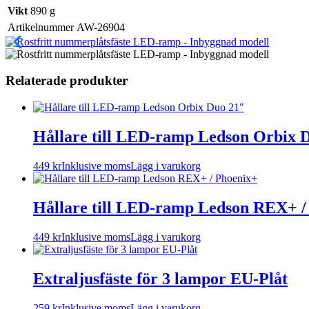
Vikt
890 g
Artikelnummer
AW-26904
Relaterade produkter
Hållare till LED-ramp Ledson Orbix 
449
kr
Inklusive moms
Lägg i varukorg
Hållare till LED-ramp Ledson REX+ /
449
kr
Inklusive moms
Lägg i varukorg
Extraljusfäste för 3 lampor EU-Plåt
259
kr
Inklusive moms
Lägg i varukorg