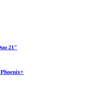
Duo 21″
 Phoenix+