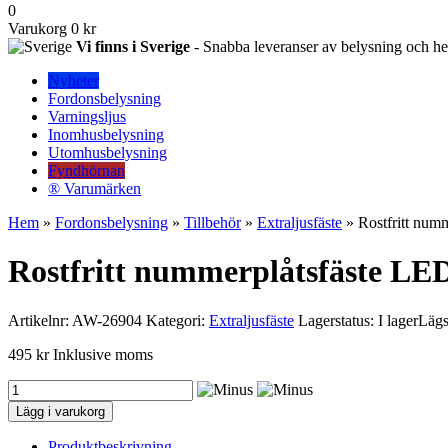
0
Varukorg
0 kr
Vi finns i Sverige
- Snabba leveranser av belysning och hem
Nyheter
Fordonsbelysning
Varningsljus
Inomhusbelysning
Utomhusbelysning
Fyndhörnan
® Varumärken
Hem
»
Fordonsbelysning
»
Tillbehör
»
Extraljusfäste
» Rostfritt num
Rostfritt nummerplåtsfäste LE
Artikelnr:
AW-26904
Kategori:
Extraljusfäste
Lagerstatus: I lager
Lägs
495
kr
Inklusive moms
Rostfritt
nummerplåtsfäste
Lägg i varukorg
LED-
ramp
Produktbeskrivning