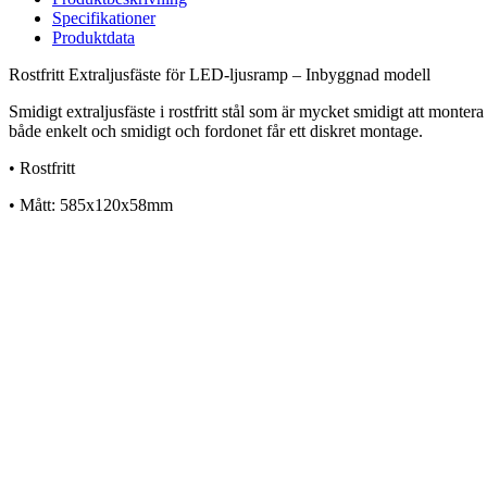
-
Specifikationer
Inbyggnad
Produktdata
modell
mängd
Rostfritt Extraljusfäste för LED-ljusramp – Inbyggnad modell
Smidigt extraljusfäste i rostfritt stål som är mycket smidigt att mont
både enkelt och smidigt och fordonet får ett diskret montage.
• Rostfritt
• Mått: 585x120x58mm