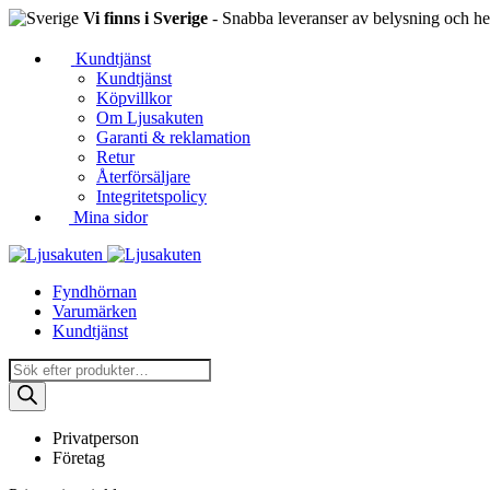
Vi finns i Sverige
- Snabba leveranser av belysning och hem
Kundtjänst
Kundtjänst
Köpvillkor
Om Ljusakuten
Garanti & reklamation
Retur
Återförsäljare
Integritetspolicy
Mina sidor
Fyndhörnan
Varumärken
Kundtjänst
Produktsökning
Privatperson
Företag