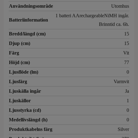
Användningsområde
Utomhus
1 batteri AArechargeableNiMH ingår.
Batteriinformation
Brinntid ca. 6h.
Bredd/längd (cm)
15
Djup (cm)
15
Färg
Vit
Höjd (cm)
77
Ljusflöde (lm)
0
Ljusfärg
Varmvit
Ljuskälla ingår
Ja
Ljuskällor
1
Ljusstyrka (cd)
0
Medellivslängd (h)
0
Produktkabelns färg
Silver