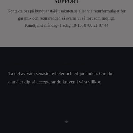
SUPPORT
Kontakta oss på
kundtjanst@ljusakuten.se
eller via returformuläret för
garanti- och returärenden så svarar vi så fort som möjligt.
Kundtjänst måndag- fredag 10-15. 0760 21 07 44
Anmäl dig till vårt nyhetsbrev
Ta del av våra senaste nyheter och erbjudanden. Om du
anmäler dig så accepterar du kraven i
våra villkor
.