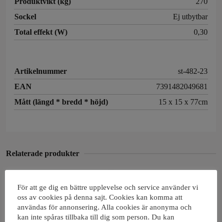
Produktvikt (kg)
270
Sockel
Ej utbytbar
Total effekt (W)
0,30
Artikelnummer
st-482-23
EAN
7391482049681
Mått (längd * bredd * höjd)
15 x 15 x 77cm
Relaterade produkter
För att ge dig en bättre upplevelse och service använder vi
oss av cookies på denna sajt. Cookies kan komma att
användas för annonsering. Alla cookies är anonyma och
kan inte spåras tillbaka till dig som person. Du kan