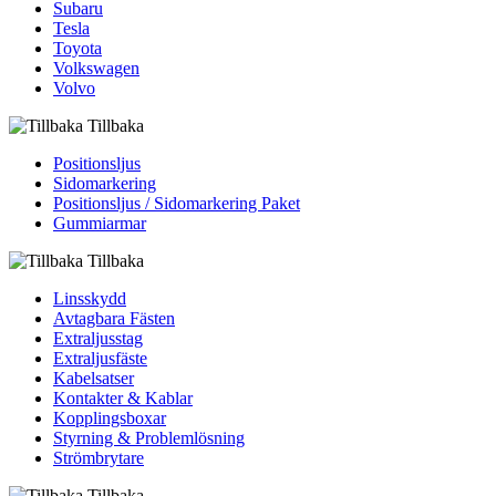
Subaru
Tesla
Toyota
Volkswagen
Volvo
Tillbaka
Positionsljus
Sidomarkering
Positionsljus / Sidomarkering Paket
Gummiarmar
Tillbaka
Linsskydd
Avtagbara Fästen
Extraljusstag
Extraljusfäste
Kabelsatser
Kontakter & Kablar
Kopplingsboxar
Styrning & Problemlösning
Strömbrytare
Tillbaka