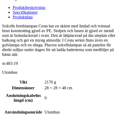
Produktbeskrivning
Specifikationer
Produktdata
Solcells bordslampan Cesta har en skärm med lindad och tvinnad
brun konstrotting gjord av PE. Stolpen och basen är gjord av metall
som är brännlackerad i svart. Den är lättplacerad på din uteplats eller
balkong och ger en mysig atmosfär. I Cesta serien finns även en
golvlampa och en slinga. Placera solcellslampan så att panelen får
direkt solljus under dagen för att ladda batterierna som medföljer på
bästa sätt.
st-483-19
Utomhus
Vikt
2170 g
Dimensioner
28 × 28 × 48 cm
Anslutningskabelns
0
längd (cm)
Användningsområde
Utomhus