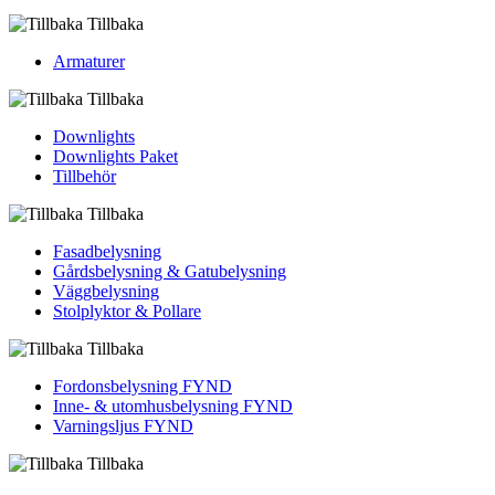
Tillbaka
Armaturer
Tillbaka
Downlights
Downlights Paket
Tillbehör
Tillbaka
Fasadbelysning
Gårdsbelysning & Gatubelysning
Väggbelysning
Stolplyktor & Pollare
Tillbaka
Fordons­belysning FYND
Inne- & utomhus­belysning FYND
Varningsljus FYND
Tillbaka