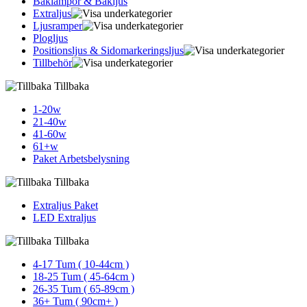
Baklampor & Bakljus
Extraljus
Ljusramper
Plogljus
Positionsljus & Sidomarkerings­ljus
Tillbehör
Tillbaka
1-20w
21-40w
41-60w
61+w
Paket Arbetsbelysning
Tillbaka
Extraljus Paket
LED Extraljus
Tillbaka
4-17 Tum ( 10-44cm )
18-25 Tum ( 45-64cm )
26-35 Tum ( 65-89cm )
36+ Tum ( 90cm+ )