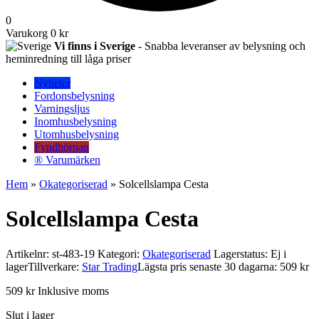
0
Varukorg
0 kr
Vi finns i Sverige
- Snabba leveranser av belysning och
heminredning till låga priser
Nyheter
Fordonsbelysning
Varningsljus
Inomhusbelysning
Utomhusbelysning
Fyndhörnan
® Varumärken
Hem
»
Okategoriserad
» Solcellslampa Cesta
Solcellslampa Cesta
Artikelnr:
st-483-19
Kategori:
Okategoriserad
Lagerstatus: Ej i
lager
Tillverkare:
Star Trading
Lägsta pris senaste 30 dagarna: 509 kr
509
kr
Inklusive moms
Slut i lager