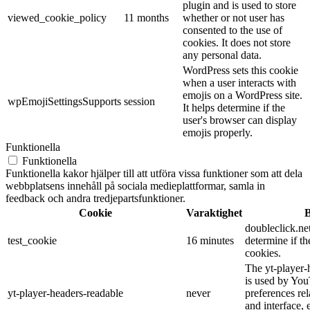
plugin and is used to store
viewed_cookie_policy
11 months
whether or not user has
consented to the use of
cookies. It does not store
any personal data.
WordPress sets this cookie
when a user interacts with
emojis on a WordPress site.
wpEmojiSettingsSupports
session
It helps determine if the
user's browser can display
emojis properly.
Funktionella
Funktionella
Funktionella kakor hjälper till att utföra vissa funktioner som att dela
webbplatsens innehåll på sociala medieplattformar, samla in
feedback och andra tredjepartsfunktioner.
Cookie
Varaktighet
B
doubleclick.net
test_cookie
16 minutes
determine if th
cookies.
The yt-player-
is used by You
yt-player-headers-readable
never
preferences re
and interface, 