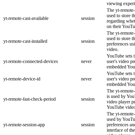
viewing experi
The yt-remote-
used to store t
yt-remote-cast-available
session
regarding wheth
on their YouTu
The yt-remote-c
used to store t
yt-remote-cast-installed
session
preferences u
video.
YouTube sets th
yt-remote-connected-devices
never
user's video pr
embedded You
YouTube sets th
yt-remote-device-id
never
user's video pr
embedded You
The yt-remote-
is used by YouT
yt-remote-fast-check-period
session
video player p
YouTube video
The yt-remote-
used by YouTub
yt-remote-session-app
session
preferences an
interface of 