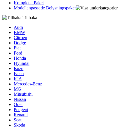
Kompletta Paket
Modellanpassade Belysningspaket
Tillbaka
Audi
BMW
Citroen
Dodge
Fiat
Ford
Honda
Hyundai
Isuzu
Iveco
KIA
Mercedes-Benz
MG
Mitsubishi
Nissan
Opel
Peugeot
Renault
Seat
Skoda