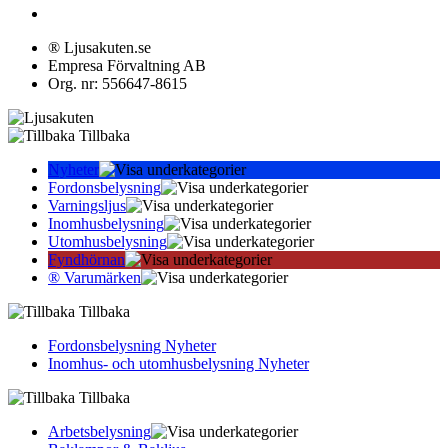
® Ljusakuten.se
Empresa Förvaltning AB
Org. nr: 556647-8615
Tillbaka
Nyheter
Fordonsbelysning
Varningsljus
Inomhusbelysning
Utomhusbelysning
Fyndhörnan
® Varumärken
Tillbaka
Fordonsbelysning Nyheter
Inomhus- och utomhusbelysning Nyheter
Tillbaka
Arbetsbelysning