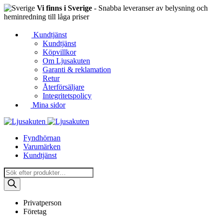
Vi finns i Sverige
- Snabba leveranser av belysning och
heminredning till låga priser
Kundtjänst
Kundtjänst
Köpvillkor
Om Ljusakuten
Garanti & reklamation
Retur
Återförsäljare
Integritetspolicy
Mina sidor
Fyndhörnan
Varumärken
Kundtjänst
Produktsökning
Privatperson
Företag