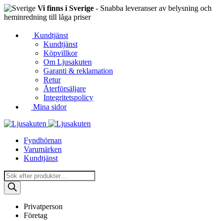
Vi finns i Sverige
- Snabba leveranser av belysning och
heminredning till låga priser
Kundtjänst
Kundtjänst
Köpvillkor
Om Ljusakuten
Garanti & reklamation
Retur
Återförsäljare
Integritetspolicy
Mina sidor
Fyndhörnan
Varumärken
Kundtjänst
Produktsökning
Privatperson
Företag