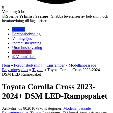
0
Varukorg
0 kr
Vi finns i Sverige
- Snabba leveranser av belysning och
heminredning till låga priser
Nyheter
Fordonsbelysning
Varningsljus
Inomhusbelysning
Utomhusbelysning
Fyndhörnan
® Varumärken
Hem
»
Fordonsbelysning
»
Ljusramper
»
Modellanpassade
Belysningspaket
»
Toyota
» Toyota Corolla Cross 2023-2024+
DSM LED-Rampspaket
Toyota Corolla Cross 2023-
2024+ DSM LED-Rampspaket
Artikelnr:
ds-8020107870
Kategorier:
Modellanpassade
Belysningspaket
,
Toyota
Lagerstatus: Ej i lager
Lägsta pris senaste