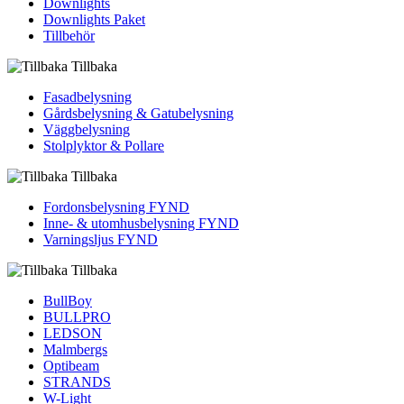
Downlights
Downlights Paket
Tillbehör
Tillbaka
Fasadbelysning
Gårdsbelysning & Gatubelysning
Väggbelysning
Stolplyktor & Pollare
Tillbaka
Fordons­belysning FYND
Inne- & utomhus­belysning FYND
Varningsljus FYND
Tillbaka
BullBoy
BULLPRO
LEDSON
Malmbergs
Optibeam
STRANDS
W-Light