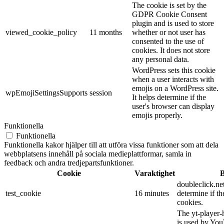
The cookie is set by the
GDPR Cookie Consent
plugin and is used to store
viewed_cookie_policy
11 months
whether or not user has
consented to the use of
cookies. It does not store
any personal data.
WordPress sets this cookie
when a user interacts with
emojis on a WordPress site.
wpEmojiSettingsSupports
session
It helps determine if the
user's browser can display
emojis properly.
Funktionella
Funktionella
Funktionella kakor hjälper till att utföra vissa funktioner som att dela
webbplatsens innehåll på sociala medieplattformar, samla in
feedback och andra tredjepartsfunktioner.
Cookie
Varaktighet
B
doubleclick.net
test_cookie
16 minutes
determine if th
cookies.
The yt-player-
is used by You