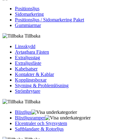
Positionsljus
Sidomarkering
Positionsljus / Sidomarkering Paket
Gummiarmar
Tillbaka
Linsskydd
Avtagbara Fästen
Extraljusstag
Extraljusfäste
Kabelsatser
Kontakter & Kablar
Kopplingsboxar
Styrning & Problemlösning
Strömbrytare
Tillbaka
Blixtljus
Blixtljusramper
Elcentraler och Styrsystem
Saftblandare & Rotorljus