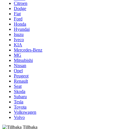
Citroen
Dodge
Fiat
Ford
Honda
Hyundai
Isuzu
Iveco
KIA
Mercedes-Benz
MG
Mitsubishi
Nissan
Opel
Peugeot
Renault
Seat
Skoda
Subaru
Tesla
Toyota
Volkswagen
Volvo
Tillbaka