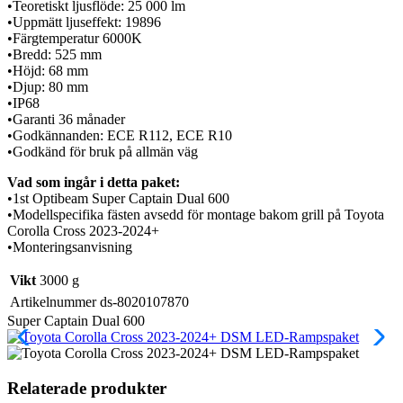
•Teoretiskt ljusflöde: 25 000 lm
•Uppmätt ljuseffekt: 19896
•Färgtemperatur 6000K
•Bredd: 525 mm
•Höjd: 68 mm
•Djup: 80 mm
•IP68
•Garanti 36 månader
•Godkännanden: ECE R112, ECE R10
•Godkänd för bruk på allmän väg
Vad som ingår i detta paket:
•1st Optibeam Super Captain Dual 600
•Modellspecifika fästen avsedd för montage bakom grill på Toyota
Corolla Cross 2023-2024+
•Monteringsanvisning
Vikt
3000 g
Artikelnummer
ds-8020107870
Super Captain Dual 600
Relaterade produkter