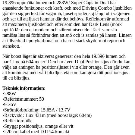
19.896 uppmätta lumen och 288W! Super Captain Dual har
enastående funktioner och kraft, och med Driving Combo ljusbilden
gör den sig perfekt för vägarna, ljuset sprider sig långt ut i vägrenen
och ser till att ljuset hamnar där det behövs. Reflektorn är utformad
att maximera ljusflödet och efter som den har Dark Lens (mörk
optik) får den ett modern och stilrent utseende. Tack vare sin
ramlösa lins så förhindrar den att snö och is samlas på linsen. Linsen
är tillverkad i polykarbonat och har ett stark skydd mot repor och
stenskott.
När boost-läget är aktiverat genererar den hela 19.896 lumen och
har 1 lux på 604 meter! Den har även Dual Positionsljus där du kan
välja att antingen ha positionsljuset i vitt eller orange. Den går även
att kombinera med vårt blixtljusrelä som kan göra ditt positionsljus
till ett blixtljus.
Teknisk information:
•288W
•Referensnummer: 50
•9-36V
•Strömförbrukning: 15,65A / 13,7V
•Räckvidd: 1lux 431m (med boost läge: 604m)
•Reflektoroptik
•Snyggt positionsljus, orange eller vit
•220 cm kabel med DTP-4-kontakt