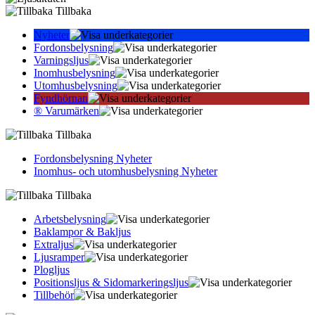
Tillbaka
Nyheter
Fordonsbelysning
Varningsljus
Inomhusbelysning
Utomhusbelysning
Fyndhörnan
® Varumärken
Tillbaka
Fordonsbelysning Nyheter
Inomhus- och utomhusbelysning Nyheter
Tillbaka
Arbetsbelysning
Baklampor & Bakljus
Extraljus
Ljusramper
Plogljus
Positionsljus & Sidomarkerings­ljus
Tillbehör