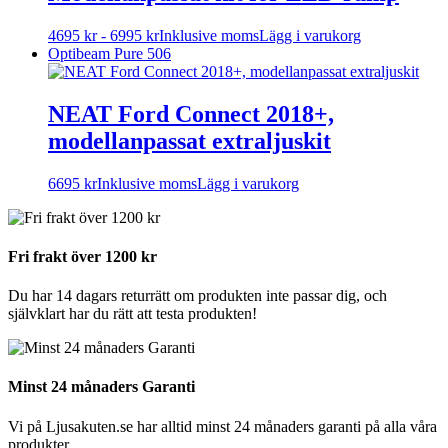
Den
4695
kr
-
6995
kr
Inklusive moms
Lägg i varukorg
här
Optibeam Pure 506
produkten
har
flera
NEAT Ford Connect 2018+,
varianter.
modellanpassat extraljuskit
De
olika
alternativen
6695
kr
Inklusive moms
Lägg i varukorg
kan
väljas
på
produktsidan
Fri frakt över 1200 kr
Du har 14 dagars returrätt om produkten inte passar dig, och
självklart har du rätt att testa produkten!
Minst 24 månaders Garanti
Vi på Ljusakuten.se har alltid minst 24 månaders garanti på alla våra
produkter.