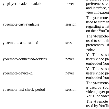
yt-player-headers-readable
never
preferences re
and interface, 
viewing experi
The yt-remote-
used to store t
yt-remote-cast-available
session
regarding wheth
on their YouTu
The yt-remote-c
used to store t
yt-remote-cast-installed
session
preferences u
video.
YouTube sets th
yt-remote-connected-devices
never
user's video pr
embedded You
YouTube sets th
yt-remote-device-id
never
user's video pr
embedded You
The yt-remote-
is used by YouT
yt-remote-fast-check-period
session
video player p
YouTube video
The yt-remote-
used by YouTub