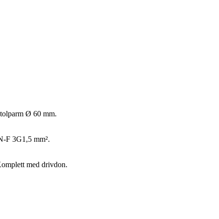
r stolparm Ø 60 mm.
RN-F 3G1,5 mm².
Komplett med drivdon.