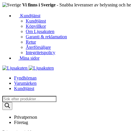
Vi finns i Sverige
- Snabba leveranser av belysning och hem
Kundtjänst
Kundtjänst
Köpvillkor
Om Ljusakuten
Garanti & reklamation
Retur
Återförsäljare
Integritetspolicy
Mina sidor
Fyndhörnan
Varumärken
Kundtjänst
Produktsökning
Privatperson
Företag