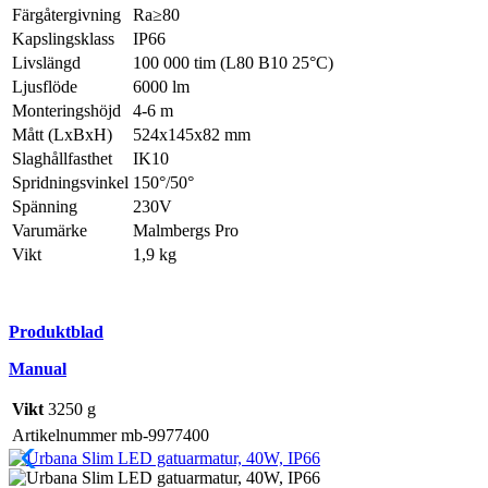
Färgåtergivning
Ra≥80
Kapslingsklass
IP66
Livslängd
100 000 tim (L80 B10 25°C)
Ljusflöde
6000 lm
Monteringshöjd
4-6 m
Mått (LxBxH)
524x145x82 mm
Slaghållfasthet
IK10
Spridningsvinkel
150°/50°
Spänning
230V
Varumärke
Malmbergs Pro
Vikt
1,9 kg
Produktblad
Manual
Vikt
3250 g
Artikelnummer
mb-9977400