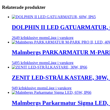
Relaterade produkter
DOLPHIN II LED GATUARMATUR, 6
2649
kr
Inklusive moms
Lägg i varukorg
Malmbergs PARKARMATUR M-PARK P
5495
kr
Inklusive moms
Lägg i varukorg
ZENIT LED-STRÅLKASTARE, 30W, 
949
kr
Inklusive moms
Lägg i varukorg
Malmbergs Parkarmatur Sigma LED, 