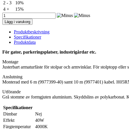
2 - 3
10%
4 +
15%
Urbana
Slim
Lägg i varukorg
LED
gatuarmatur,
Produktbeskrivning
40W,
Specifikationer
IP66
Produktdata
mängd
För gator, parkeringsplatser, industrigårdar etc.
Montage
Justerbart armaturfäste för stolpar och armvinklar. För stolptopp elle
Anslutning
Monterad med 6 m (9977399-40) samt 10 m (9977401) kabel. H05
Utförande
Grå stomme av formgjuten aluminium. Skyddslins av polykarbonat. 
Specifikationer
Dimbar
Nej
Effekt
40W
Färgtemperatur
4000K