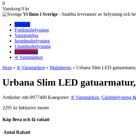
0
Varukorg
0 kr
Vi finns i Sverige
- Snabba leveranser av belysning och hem
Nyheter
Fordonsbelysning
Varningsljus
Inomhusbelysning
Utomhusbelysning
Fyndhörnan
® Varumärken
Hem
»
® Varumärken
»
Malmbergs
» Urbana Slim LED gatuarmatur
Urbana Slim LED gatuarmatur,
Artikelnr:
mb-9977400
Kategorier:
® Varumärken
,
Gårdsbelysning &
2295
kr
Inklusive moms
Köp flera och få rabatt
Antal
Rabatt