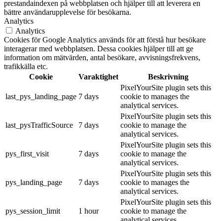
prestandaindexen på webbplatsen och hjälper till att leverera en
bättre användarupplevelse för besökarna.
Analytics
Analytics
Cookies för Google Analytics används för att förstå hur besökare
interagerar med webbplatsen. Dessa cookies hjälper till att ge
information om mätvärden, antal besökare, avvisningsfrekvens,
trafikkälla etc.
Cookie
Varaktighet
Beskrivning
PixelYourSite plugin sets this
last_pys_landing_page
7 days
cookie to manages the
analytical services.
PixelYourSite plugin sets this
last_pysTrafficSource
7 days
cookie to manage the
analytical services.
PixelYourSite plugin sets this
pys_first_visit
7 days
cookie to manage the
analytical services.
PixelYourSite plugin sets this
pys_landing_page
7 days
cookie to manages the
analytical services.
PixelYourSite plugin sets this
pys_session_limit
1 hour
cookie to manage the
analytical services.