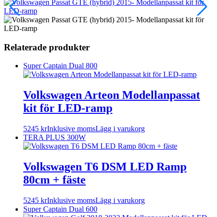
Relaterade produkter
Super Captain Dual 800
Volkswagen Arteon Modellanpassat
kit för LED-ramp
5245
kr
Inklusive moms
Lägg i varukorg
TERA PLUS 300W
Volkswagen T6 DSM LED Ramp
80cm + fäste
Den
5245
kr
Inklusive moms
Lägg i varukorg
här
Super Captain Dual 600