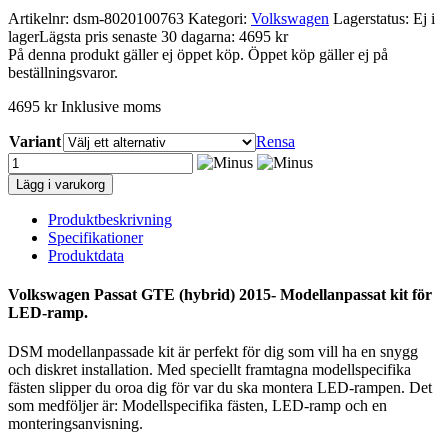
Artikelnr:
dsm-8020100763
Kategori:
Volkswagen
Lagerstatus: Ej i
lager
Lägsta pris senaste 30 dagarna: 4695 kr
På denna produkt gäller ej öppet köp. Öppet köp gäller ej på
beställningsvaror.
4695
kr
Inklusive moms
Variant
Rensa
Volkswagen
Passat
Lägg i varukorg
GTE
(hybrid)
Produktbeskrivning
2015-
Specifikationer
Modellanpassat
Produktdata
kit
för
Volkswagen Passat GTE (hybrid) 2015- Modellanpassat kit för
LED-
LED-ramp.
ramp
mängd
DSM modellanpassade kit är perfekt för dig som vill ha en snygg
och diskret installation. Med speciellt framtagna modellspecifika
fästen slipper du oroa dig för var du ska montera LED-rampen. Det
som medföljer är: Modellspecifika fästen, LED-ramp och en
monteringsanvisning.