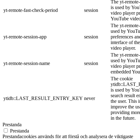
The yt-remote-
is used by YouT
yt-remote-fast-check-period
session
video player p
YouTube video
The yt-remote-
used by YouTub
yt-remote-session-app
session
preferences an
interface of 
video player.
The yt-remote-
used by YouTub
yt-remote-session-name
session
video player p
embedded You
The cookie
ytidb::LAS
is used by YouT
search result e
ytidb::LAST_RESULT_ENTRY_KEY
never
the user. This 
improve the us
providing more
in the future.
Prestanda
Prestanda
Prestandacookies används för att förstå och analysera de viktigaste