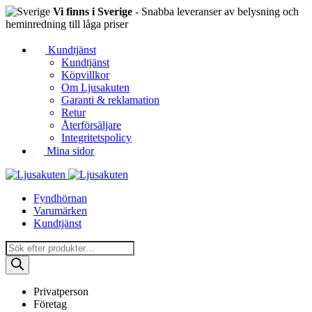
Vi finns i Sverige
- Snabba leveranser av belysning och
heminredning till låga priser
Kundtjänst
Kundtjänst
Köpvillkor
Om Ljusakuten
Garanti & reklamation
Retur
Återförsäljare
Integritetspolicy
Mina sidor
Fyndhörnan
Varumärken
Kundtjänst
Produktsökning
Privatperson
Företag