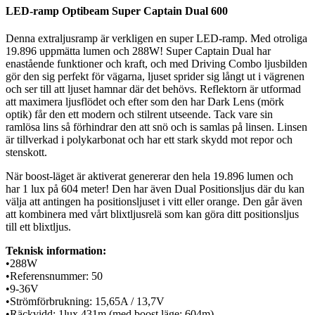
LED-ramp Optibeam Super Captain Dual 600
Denna extraljusramp är verkligen en super LED-ramp. Med otroliga
19.896 uppmätta lumen och 288W! Super Captain Dual har
enastående funktioner och kraft, och med Driving Combo ljusbilden
gör den sig perfekt för vägarna, ljuset sprider sig långt ut i vägrenen
och ser till att ljuset hamnar där det behövs. Reflektorn är utformad
att maximera ljusflödet och efter som den har Dark Lens (mörk
optik) får den ett modern och stilrent utseende. Tack vare sin
ramlösa lins så förhindrar den att snö och is samlas på linsen. Linsen
är tillverkad i polykarbonat och har ett stark skydd mot repor och
stenskott.
När boost-läget är aktiverat genererar den hela 19.896 lumen och
har 1 lux på 604 meter! Den har även Dual Positionsljus där du kan
välja att antingen ha positionsljuset i vitt eller orange. Den går även
att kombinera med vårt blixtljusrelä som kan göra ditt positionsljus
till ett blixtljus.
Teknisk information:
•288W
•Referensnummer: 50
•9-36V
•Strömförbrukning: 15,65A / 13,7V
•Räckvidd: 1lux 431m (med boost läge: 604m)