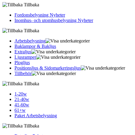
Tillbaka
Fordonsbelysning Nyheter
Inomhus- och utomhusbelysning Nyheter
Tillbaka
Arbetsbelysning
Baklampor & Bakljus
Extraljus
Ljusramper
Plogljus
Positionsljus & Sidomarkerings­ljus
Tillbehör
Tillbaka
1-20w
21-40w
41-60w
61+w
Paket Arbetsbelysning
Tillbaka