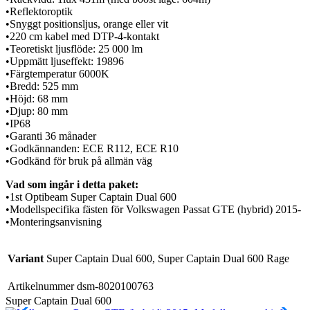
•Reflektoroptik
•Snyggt positionsljus, orange eller vit
•220 cm kabel med DTP-4-kontakt
•Teoretiskt ljusflöde: 25 000 lm
•Uppmätt ljuseffekt: 19896
•Färgtemperatur 6000K
•Bredd: 525 mm
•Höjd: 68 mm
•Djup: 80 mm
•IP68
•Garanti 36 månader
•Godkännanden: ECE R112, ECE R10
•Godkänd för bruk på allmän väg
Vad som ingår i detta paket:
•1st Optibeam Super Captain Dual 600
•Modellspecifika fästen för Volkswagen Passat GTE (hybrid) 2015-
•Monteringsanvisning
Variant
Super Captain Dual 600, Super Captain Dual 600 Rage
Artikelnummer
dsm-8020100763
Super Captain Dual 600