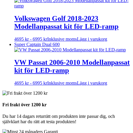
produkten
har
flera
varianter.
Volkswagen Golf 2018-2023
De
Modellanpassat kit för LED-ramp
olika
alternativen
kan
Den
4695
kr
-
6995
kr
Inklusive moms
Lägg i varukorg
väljas
här
Super Captain Dual 600
på
produkten
produktsidan
har
flera
VW Passat 2006-2010 Modellanpassat
varianter.
kit för LED-ramp
De
olika
alternativen
Den
4695
kr
-
6995
kr
Inklusive moms
Lägg i varukorg
kan
här
väljas
produkten
på
har
produktsidan
flera
Fri frakt över 1200 kr
varianter.
De
Du har 14 dagars returrätt om produkten inte passar dig, och
olika
självklart har du rätt att testa produkten!
alternativen
kan