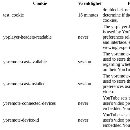
Cookie
Varaktighet
B
doubleclick.net
test_cookie
16 minutes
determine if th
cookies.
The yt-player-
is used by You
yt-player-headers-readable
never
preferences re
and interface, 
viewing experi
The yt-remote-
used to store t
yt-remote-cast-available
session
regarding wheth
on their YouTu
The yt-remote-c
used to store t
yt-remote-cast-installed
session
preferences u
video.
YouTube sets th
yt-remote-connected-devices
never
user's video pr
embedded You
YouTube sets th
yt-remote-device-id
never
user's video pr
embedded You