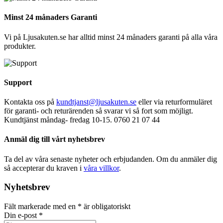
väljas
på
Minst 24 månaders Garanti
produktsidan
Vi på Ljusakuten.se har alltid minst 24 månaders garanti på alla våra
produkter.
Support
Kontakta oss på
kundtjanst@ljusakuten.se
eller via returformuläret
för garanti- och returärenden så svarar vi så fort som möjligt.
Kundtjänst måndag- fredag 10-15. 0760 21 07 44
Anmäl dig till vårt nyhetsbrev
Ta del av våra senaste nyheter och erbjudanden. Om du anmäler dig
så accepterar du kraven i
våra villkor
.
Nyhetsbrev
Fält markerade med en
*
är obligatoriskt
Din e-post
*