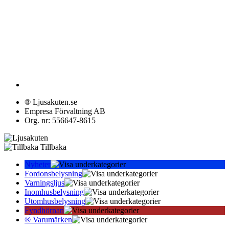
® Ljusakuten.se
Empresa Förvaltning AB
Org. nr: 556647-8615
Tillbaka
Nyheter
Fordonsbelysning
Varningsljus
Inomhusbelysning
Utomhusbelysning
Fyndhörnan
® Varumärken