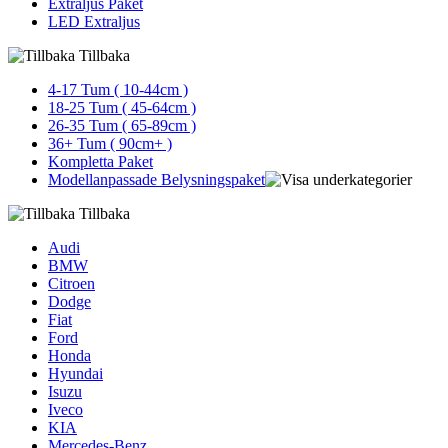
Extraljus Paket
LED Extraljus
Tillbaka
4-17 Tum ( 10-44cm )
18-25 Tum ( 45-64cm )
26-35 Tum ( 65-89cm )
36+ Tum ( 90cm+ )
Kompletta Paket
Modellanpassade Belysningspaket
Tillbaka
Audi
BMW
Citroen
Dodge
Fiat
Ford
Honda
Hyundai
Isuzu
Iveco
KIA
Mercedes-Benz