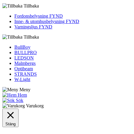
Tillbaka
Fordons­belysning FYND
Inne- & utomhus­belysning FYND
Varningsljus FYND
Tillbaka
BullBoy
BULLPRO
LEDSON
Malmbergs
Optibeam
STRANDS
W-Light
Meny
Hem
Sök
Varukorg
Stäng