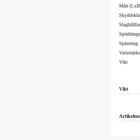
Mått (Lx
Skyddskla
Slaghållfa
Spridnings
Spänning
Varumärk
Vikt
Vikt
Artikeln