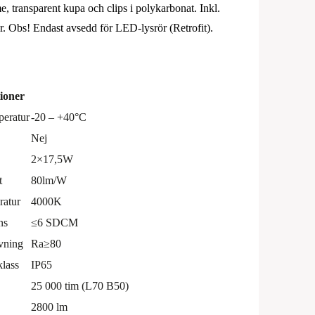
, transparent kupa och clips i polykarbonat. Inkl.
. Obs! Endast avsedd för LED-lysrör (Retrofit).
tioner
peratur
-20 – +40°C
Nej
2×17,5W
t
80lm/W
ratur
4000K
ns
≤6 SDCM
vning
Ra≥80
klass
IP65
25 000 tim (L70 B50)
2800 lm