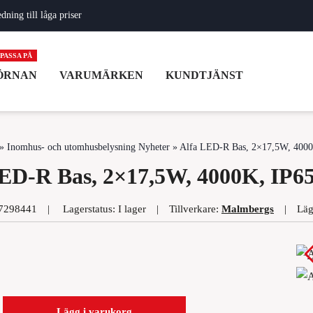
ning till låga priser
ÖRNAN
VARUMÄRKEN
KUNDTJÄNST
»
Inomhus- och utomhusbelysning Nyheter
» Alfa LED-R Bas, 2×17,5W, 4000
ED-R Bas, 2×17,5W, 4000K, IP6
7298441
Lagerstatus: I lager
Tillverkare:
Malmbergs
Läg
Lägg i varukorg