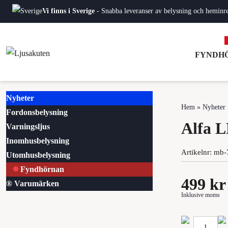
Vi finns i Sverige
- Snabba leveranser av belysning och heminred
FYNDH
Nyheter
Hem
»
Nyheter
Fordonsbelysning
Alfa L
Varningsljus
Inomhusbelysning
Artikelnr:
mb-
Utomhusbelysning
Fyndhörnan
499
kr
® Varumärken
Inklusive moms