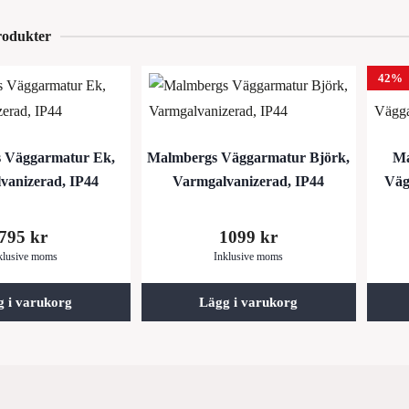
rodukter
42%
 Väggarmatur Ek,
Malmbergs Väggarmatur Björk,
Ma
vanizerad, IP44
Varmgalvanizerad, IP44
Väg
795
kr
1099
kr
klusive moms
Inklusive moms
g i varukorg
Lägg i varukorg