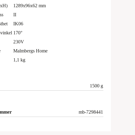
BxH)
1289x96x62 mm
ss
II
sthet
IK06
vinkel
170°
230V
e
Malmbergs Home
1,1 kg
1500 g
ummer
mb-7298441