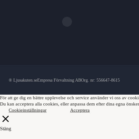
® Ljusakuten.se
Empresa Förvaltning AB
Org. nr: 556647-8615
För att ge dig en bättre upplevelse och service använder vi oss av cook
Du kan acceptera alla cookies, eller anpassa dem efter dina egna önske
Cookieinställningar
Acceptera
Stäng