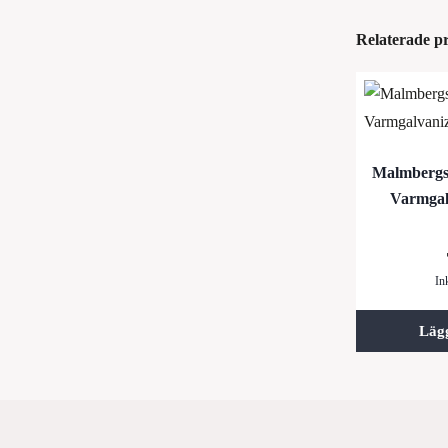
Relaterade p
Malmbergs
Varmgal
In
Läg