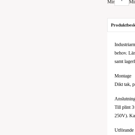
Alfa
LED-
R
Produktbesk
Bas,
2x17,5W,
Industriar
4000K,
behov. Lämp
IP65
samt lagerl
mängd
Montage
Dikt tak, p
Anslutnin
Till plint
250V). Kab
Utförande