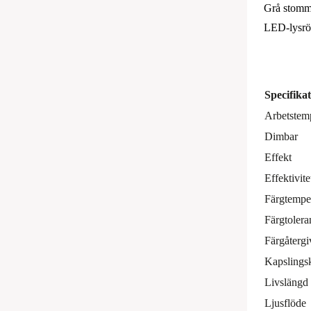
Grå stomme
LED-lysrör
Specifika
Arbetstem
Dimbar
Effekt
Effektivite
Färgtempe
Färgtolera
Färgåtergi
Kapslings
Livslängd
Ljusflöde