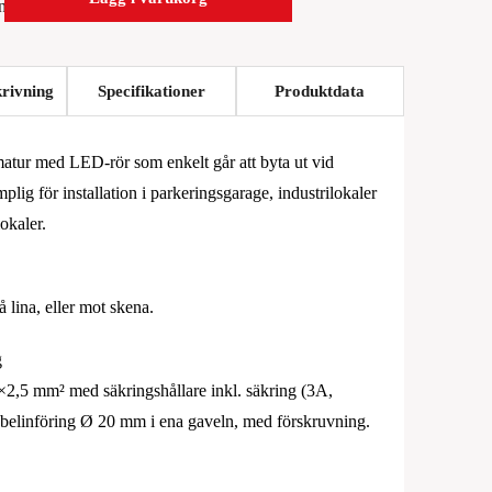
rivning
Specifikationer
Produktdata
matur med LED-rör som enkelt går att byta ut vid
lig för installation i parkeringsgarage, industrilokaler
okaler.
å lina, eller mot skena.
g
 3×2,5 mm² med säkringshållare inkl. säkring (3A,
elinföring Ø 20 mm i ena gaveln, med förskruvning.