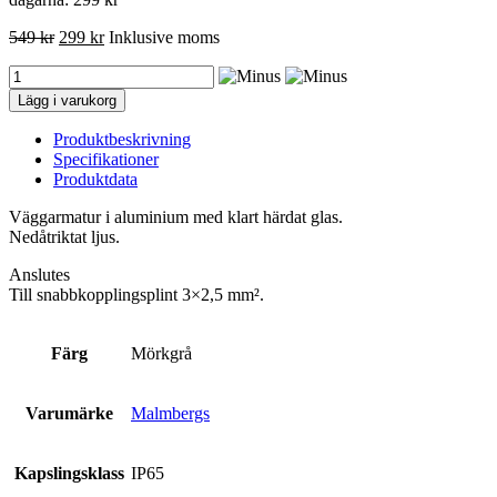
549
kr
299
kr
Inklusive moms
Malmbergs
Fasadarmatur
Lägg i varukorg
Ume,
Mörkgrå,
Produktbeskrivning
IP65
Specifikationer
mängd
Produktdata
Väggarmatur i aluminium med klart härdat glas.
Nedåtriktat ljus.
Anslutes
Till snabbkopplingsplint 3×2,5 mm².
Färg
Mörkgrå
Varumärke
Malmbergs
Kapslingsklass
IP65