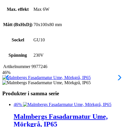
Max. effekt
Max 6W
Mått (BxHxDj)
70x100x80 mm
Sockel
GU10
Spänning
230V
Artikelnummer
9977246
46%
Produkter i samma serie
46%
Malmbergs Fasadarmatur Ume,
Mörkgrå, IP65