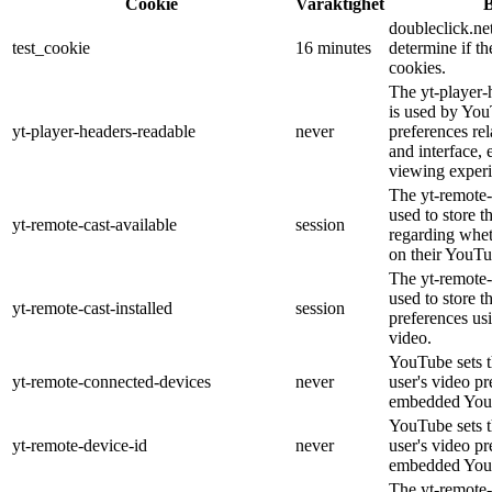
Cookie
Varaktighet
B
doubleclick.net
test_cookie
16 minutes
determine if th
cookies.
The yt-player-
is used by You
yt-player-headers-readable
never
preferences re
and interface, 
viewing experi
The yt-remote-
used to store t
yt-remote-cast-available
session
regarding wheth
on their YouTu
The yt-remote-c
used to store t
yt-remote-cast-installed
session
preferences u
video.
YouTube sets th
yt-remote-connected-devices
never
user's video pr
embedded You
YouTube sets th
yt-remote-device-id
never
user's video pr
embedded You
The yt-remote-