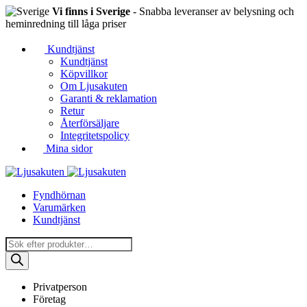
Vi finns i Sverige
- Snabba leveranser av belysning och
heminredning till låga priser
Kundtjänst
Kundtjänst
Köpvillkor
Om Ljusakuten
Garanti & reklamation
Retur
Återförsäljare
Integritetspolicy
Mina sidor
Fyndhörnan
Varumärken
Kundtjänst
Produktsökning
Privatperson
Företag