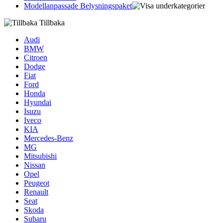
Modellanpassade Belysningspaket
Tillbaka
Audi
BMW
Citroen
Dodge
Fiat
Ford
Honda
Hyundai
Isuzu
Iveco
KIA
Mercedes-Benz
MG
Mitsubishi
Nissan
Opel
Peugeot
Renault
Seat
Skoda
Subaru