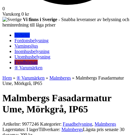
0
Varukorg
0 kr
Vi finns i Sverige
- Snabba leveranser av belysning och
heminredning till låga priser
Nyheter
Fordonsbelysning
Varningsljus
Inomhusbelysning
Utomhusbelysning
Fyndhörnan
® Varumärken
Hem
»
® Varumärken
»
Malmbergs
» Malmbergs Fasadarmatur
Ume, Mörkgrå, IP65
Malmbergs Fasadarmatur
Ume, Mörkgrå, IP65
Artikelnr:
9977246
Kategorier:
Fasadbelysning
,
Malmbergs
Lagerstatus: I lager
Tillverkare:
Malmbergs
Lägsta pris senaste 30
dagarna: 299 kr