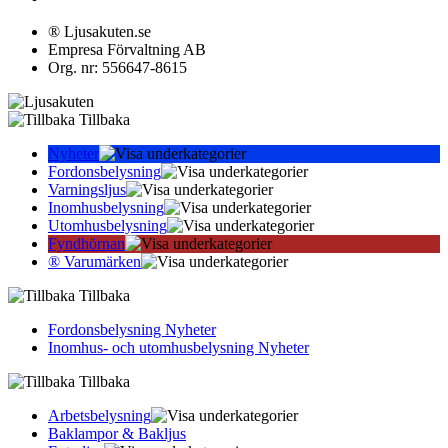
® Ljusakuten.se
Empresa Förvaltning AB
Org. nr: 556647-8615
Tillbaka
Nyheter
Fordonsbelysning
Varningsljus
Inomhusbelysning
Utomhusbelysning
Fyndhörnan
® Varumärken
Tillbaka
Fordonsbelysning Nyheter
Inomhus- och utomhusbelysning Nyheter
Tillbaka
Arbetsbelysning
Baklampor & Bakljus