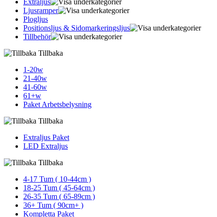
Extraljus
Ljusramper
Plogljus
Positionsljus & Sidomarkerings­ljus
Tillbehör
Tillbaka
1-20w
21-40w
41-60w
61+w
Paket Arbetsbelysning
Tillbaka
Extraljus Paket
LED Extraljus
Tillbaka
4-17 Tum ( 10-44cm )
18-25 Tum ( 45-64cm )
26-35 Tum ( 65-89cm )
36+ Tum ( 90cm+ )
Kompletta Paket