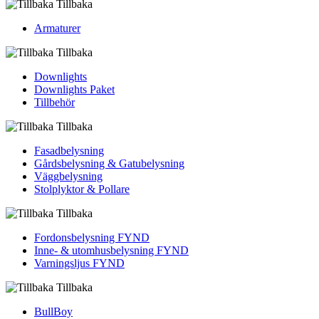
Tillbaka
Armaturer
Tillbaka
Downlights
Downlights Paket
Tillbehör
Tillbaka
Fasadbelysning
Gårdsbelysning & Gatubelysning
Väggbelysning
Stolplyktor & Pollare
Tillbaka
Fordons­belysning FYND
Inne- & utomhus­belysning FYND
Varningsljus FYND
Tillbaka
BullBoy