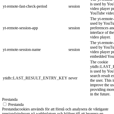
is used by YouT
yt-remote-fast-check-period
session
video player p
YouTube video
The yt-remote-
used by YouTub
yt-remote-session-app
session
preferences an
interface of 
video player.
The yt-remote-
used by YouTub
yt-remote-session-name
session
video player p
embedded You
The cookie
ytidb::LAS
is used by YouT
search result e
ytidb::LAST_RESULT_ENTRY_KEY
never
the user. This 
improve the us
providing more
in the future.
Prestanda
Prestanda
Prestandacookies används för att förstå och analysera de viktigaste
prestandaindexen på webbplatsen och hjälper till att leverera en