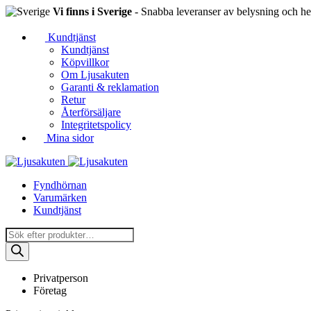
Vi finns i Sverige
- Snabba leveranser av belysning och hem
Kundtjänst
Kundtjänst
Köpvillkor
Om Ljusakuten
Garanti & reklamation
Retur
Återförsäljare
Integritetspolicy
Mina sidor
Fyndhörnan
Varumärken
Kundtjänst
Produktsökning
Privatperson
Företag