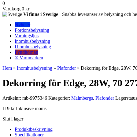
0
Varukorg
0 kr
Vi finns i Sverige
- Snabba leveranser av belysning och hem
Nyheter
Fordonsbelysning
Varningsljus
Inomhusbelysning
Utomhusbelysning
Fyndhörnan
® Varumärken
Hem
»
Inomhusbelysning
»
Plafonder
» Dekorring för Edge, 28W, 70
Dekorring för Edge, 28W, 70 277
Artikelnr:
mb-9975346
Kategorier:
Malmbergs
,
Plafonder
Lagerstatus
119
kr
Inklusive moms
Slut i lager
Produktbeskrivning
Specifikationer