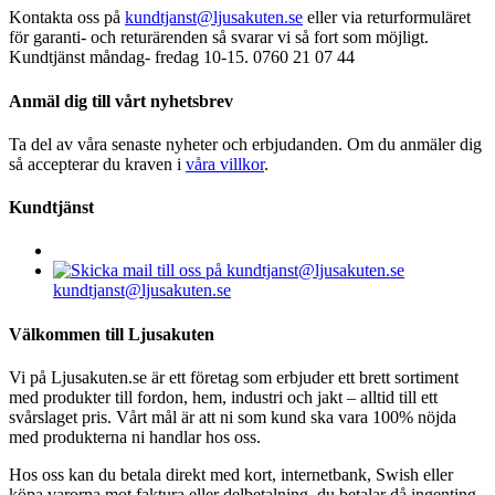
Kontakta oss på
kundtjanst@ljusakuten.se
eller via returformuläret
för garanti- och returärenden så svarar vi så fort som möjligt.
Kundtjänst måndag- fredag 10-15. 0760 21 07 44
Anmäl dig till vårt nyhetsbrev
Ta del av våra senaste nyheter och erbjudanden. Om du anmäler dig
så accepterar du kraven i
våra villkor
.
Kundtjänst
kundtjanst@ljusakuten.se
Välkommen till Ljusakuten
Vi på Ljusakuten.se är ett företag som erbjuder ett brett sortiment
med produkter till fordon, hem, industri och jakt – alltid till ett
svårslaget pris. Vårt mål är att ni som kund ska vara 100% nöjda
med produkterna ni handlar hos oss.
Hos oss kan du betala direkt med kort, internetbank, Swish eller
köpa varorna mot faktura eller delbetalning, du betalar då ingenting