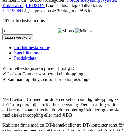
Artikelnr:
dh-7801004
Kategorier:
Fordonsbelysning Nyheter
,
Kabelsatser
,
LEDSON
Lagerstatus: I lager
Tillverkare:
LEDSON
Lägsta pris senaste 30 dagarna: 595 kr
595
kr
Inklusive moms
Kabelsats
för
Lägg i varukorg
LED-
extraljus
Produktbeskrivning
och
Specifikationer
ramp
Produktdata
12V
(1
✓
För ett extraljus/ramp med 4-polig DT
x
✓
Ledson Connect – superenkel inkoppling
4-
✓
Sammankopplingsbar för fler extraljus/ramper
pol
DT)
Max
180W
Med Ledson Connect får du en enkel och smidig inkoppling av
mängd
LED-ramp, extraljus och arbetsbelysning. Det har aldrig varit
enklare och sparar mycket tid vid montering! Montering kan ske
med direkt inkoppling eller med XBB.
Kablarna finns med en DT-kontakt eller tre DT-kontakter samt för
extraljus/ramp med kontakt som är 2-polig, 4-polig och 6-polig (2-