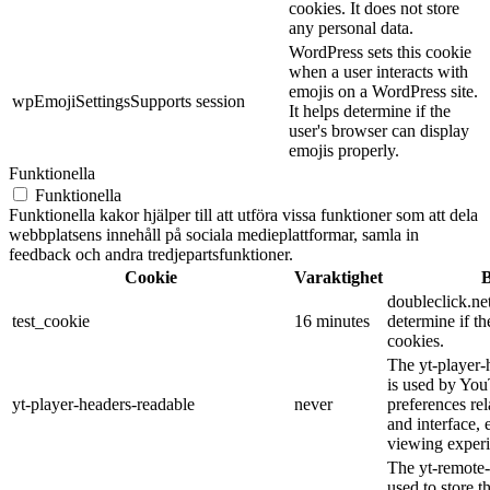
cookies. It does not store
any personal data.
WordPress sets this cookie
when a user interacts with
emojis on a WordPress site.
wpEmojiSettingsSupports
session
It helps determine if the
user's browser can display
emojis properly.
Funktionella
Funktionella
Funktionella kakor hjälper till att utföra vissa funktioner som att dela
webbplatsens innehåll på sociala medieplattformar, samla in
feedback och andra tredjepartsfunktioner.
Cookie
Varaktighet
B
doubleclick.net
test_cookie
16 minutes
determine if th
cookies.
The yt-player-
is used by You
yt-player-headers-readable
never
preferences re
and interface, 
viewing experi
The yt-remote-
used to store t