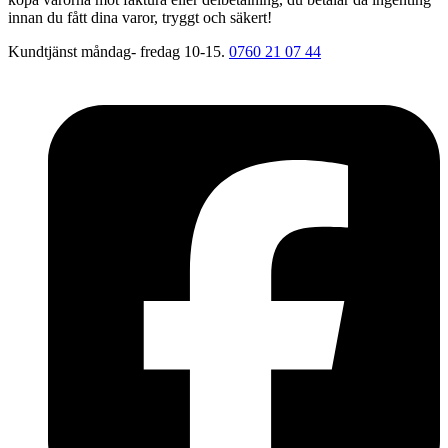
innan du fått dina varor, tryggt och säkert!
Kundtjänst måndag- fredag 10-15.
0760 21 07 44