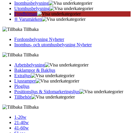
Inomhusbelysning
Utomhusbelysning
Fyndhörnan
® Varumärken
Tillbaka
Fordonsbelysning Nyheter
Inomhus- och utomhusbelysning Nyheter
Tillbaka
Arbetsbelysning
Baklampor & Bakljus
Extraljus
Ljusramper
Plogljus
Positionsljus & Sidomarkerings­ljus
Tillbehör
Tillbaka
1-20w
21-40w
41-60w