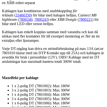
en XBB enhet separat
Kablagen kan kombineras med
snabbkoppling för
reläsats
(
33460350
)
för bilar med halogen helljus,
Cannect M8
highbeam
(
7800240
,
7800243
) eller
XBB Dongle
(
7800221
) för
bilar med LED eller xenon helljus.
Kablagen kan enkelt kopplas samman med varandra och kan då
utökas med fler kontakter för till exempel montering av fler än tre
extraljus eller ljusramper.
Varje DT-utgång kan driva en strömförbrukning på max 13A (art.nr
7801010 klarar med sin DTP Kontakt upp till 25A) och kablagen är
avsedda för bruk i personbilar (12V). OBS! Kablage med tre DT
anslutningar kan maximalt hantera totalt 300W totalt.
Maxeffekt per kablage
1 x 2-polig DT (7801002): Max 180W
3 x 2-polig DT (7801003): Max 300W
1 x 4-polig DT (7801004): Max 180W
3 x 4-polig DT (7801005): Max 300W
1 x 6-polig DT (7801006): Max 180W