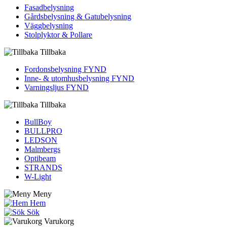
Fasadbelysning
Gårdsbelysning & Gatubelysning
Väggbelysning
Stolplyktor & Pollare
Tillbaka
Fordons­belysning FYND
Inne- & utomhus­belysning FYND
Varningsljus FYND
Tillbaka
BullBoy
BULLPRO
LEDSON
Malmbergs
Optibeam
STRANDS
W-Light
Meny
Hem
Sök
Varukorg