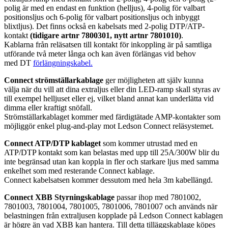
polig är med en endast en funktion (helljus), 4-polig för valbart
positionsljus och 6-polig för valbart positionsljus och inbyggt
blixtljus). Det finns också en kabelsats med 2-polig DTP/ATP-
kontakt
(tidigare artnr 7800301, nytt artnr 7801010)
.
Kablarna från reläsatsen till kontakt för inkoppling är på samtliga
utförande två meter långa och kan även förlängas vid behov
med DT
förlängningskabel.
Connect strömställarkablage
ger möjligheten att själv kunna
välja när du vill att dina extraljus eller din LED-ramp skall styras av
till exempel helljuset eller ej, vilket bland annat kan underlätta vid
dimma eller kraftigt snöfall.
Strömställarkablaget kommer med färdigtätade AMP-kontakter som
möjliggör enkel plug-and-play mot Ledson Connect reläsystemet.
Connect ATP/DTP kablaget
som kommer utrustad med en
ATP/DTP kontakt som kan belastas med upp till 25A/300W blir du
inte begränsad utan kan koppla in fler och starkare ljus med samma
enkelhet som med resterande Connect kablage.
Connect kabelsatsen kommer dessutom med hela 3m kabellängd.
Connect XBB Styrningskablage
passar ihop med 7801002,
7801003, 7801004, 7801005, 7801006, 7801007 och används när
belastningen från extraljusen kopplade på Ledson Connect kablagen
är högre än vad XBB kan hantera. Till detta tilläggskablage köpes