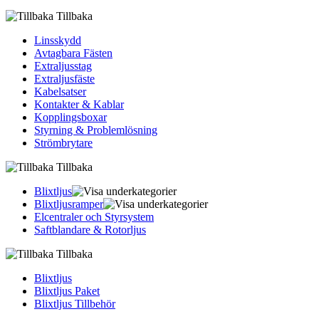
Tillbaka
Linsskydd
Avtagbara Fästen
Extraljusstag
Extraljusfäste
Kabelsatser
Kontakter & Kablar
Kopplingsboxar
Styrning & Problemlösning
Strömbrytare
Tillbaka
Blixtljus
Blixtljusramper
Elcentraler och Styrsystem
Saftblandare & Rotorljus
Tillbaka
Blixtljus
Blixtljus Paket
Blixtljus Tillbehör