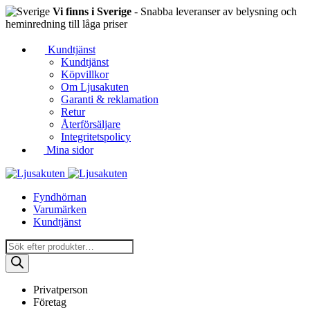
Vi finns i Sverige
- Snabba leveranser av belysning och
heminredning till låga priser
Kundtjänst
Kundtjänst
Köpvillkor
Om Ljusakuten
Garanti & reklamation
Retur
Återförsäljare
Integritetspolicy
Mina sidor
Fyndhörnan
Varumärken
Kundtjänst
Produktsökning
Privatperson
Företag