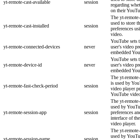
yt-remote-cast-available
session
regarding wheth
on their YouTu
The yt-remote-c
used to store t
yt-remote-cast-installed
session
preferences u
video.
YouTube sets th
yt-remote-connected-devices
never
user's video pr
embedded You
YouTube sets th
yt-remote-device-id
never
user's video pr
embedded You
The yt-remote-
is used by YouT
yt-remote-fast-check-period
session
video player p
YouTube video
The yt-remote-
used by YouTub
yt-remote-session-app
session
preferences an
interface of 
video player.
The yt-remote-
used by YouTub
yt-remote-session-name
session