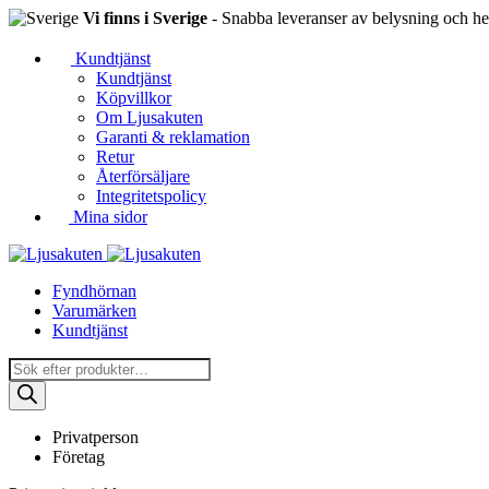
Vi finns i Sverige
- Snabba leveranser av belysning och hem
Kundtjänst
Kundtjänst
Köpvillkor
Om Ljusakuten
Garanti & reklamation
Retur
Återförsäljare
Integritetspolicy
Mina sidor
Fyndhörnan
Varumärken
Kundtjänst
Produktsökning
Privatperson
Företag