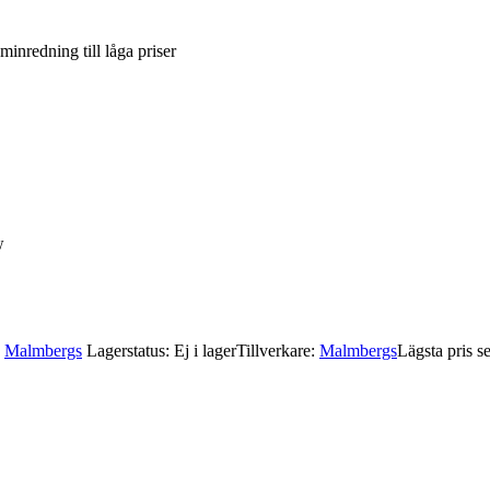
inredning till låga priser
w
,
Malmbergs
Lagerstatus: Ej i lager
Tillverkare:
Malmbergs
Lägsta pris s