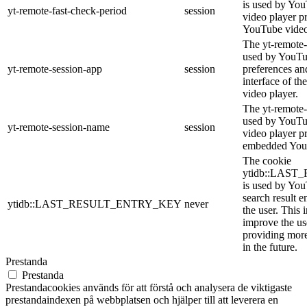
is used by YouT
yt-remote-fast-check-period
session
video player p
YouTube video
The yt-remote-
used by YouTub
yt-remote-session-app
session
preferences an
interface of 
video player.
The yt-remote-
used by YouTub
yt-remote-session-name
session
video player p
embedded You
The cookie
ytidb::LAS
is used by YouT
search result e
ytidb::LAST_RESULT_ENTRY_KEY
never
the user. This 
improve the us
providing more
in the future.
Prestanda
Prestanda
Prestandacookies används för att förstå och analysera de viktigaste
prestandaindexen på webbplatsen och hjälper till att leverera en