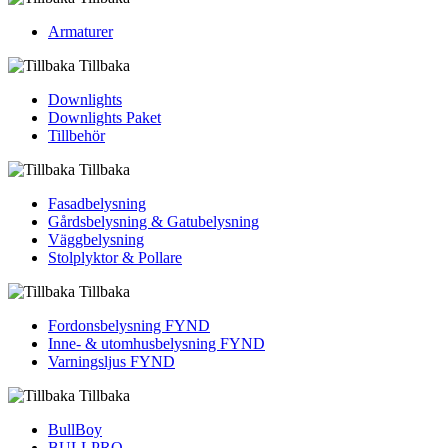
Armaturer
Tillbaka
Downlights
Downlights Paket
Tillbehör
Tillbaka
Fasadbelysning
Gårdsbelysning & Gatubelysning
Väggbelysning
Stolplyktor & Pollare
Tillbaka
Fordons­belysning FYND
Inne- & utomhus­belysning FYND
Varningsljus FYND
Tillbaka
BullBoy
BULLPRO