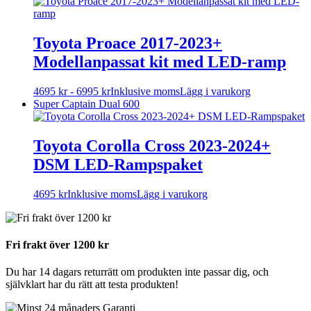
på
produktsidan
Toyota Proace 2017-2023+
Modellanpassat kit med LED-ramp
Den
4695
kr
-
6995
kr
Inklusive moms
Lägg i varukorg
här
Super Captain Dual 600
produkten
har
flera
Toyota Corolla Cross 2023-2024+
varianter.
DSM LED-Rampspaket
De
olika
alternativen
4695
kr
Inklusive moms
Lägg i varukorg
kan
väljas
på
produktsidan
Fri frakt över 1200 kr
Du har 14 dagars returrätt om produkten inte passar dig, och
självklart har du rätt att testa produkten!