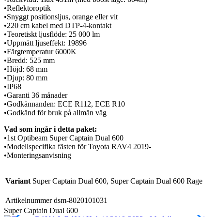
•Reflektoroptik
•Snyggt positionsljus, orange eller vit
•220 cm kabel med DTP-4-kontakt
•Teoretiskt ljusflöde: 25 000 lm
•Uppmätt ljuseffekt: 19896
•Färgtemperatur 6000K
•Bredd: 525 mm
•Höjd: 68 mm
•Djup: 80 mm
•IP68
•Garanti 36 månader
•Godkännanden: ECE R112, ECE R10
•Godkänd för bruk på allmän väg
Vad som ingår i detta paket:
•1st Optibeam Super Captain Dual 600
•Modellspecifika fästen för Toyota RAV4 2019-
•Monteringsanvisning
Variant
Super Captain Dual 600, Super Captain Dual 600 Rage
Artikelnummer
dsm-8020101031
Super Captain Dual 600