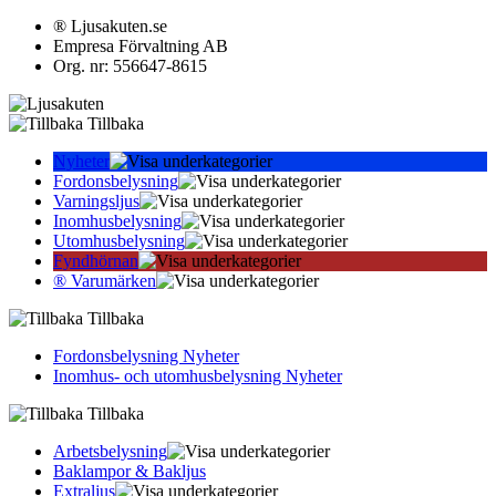
® Ljusakuten.se
Empresa Förvaltning AB
Org. nr: 556647-8615
Tillbaka
Nyheter
Fordonsbelysning
Varningsljus
Inomhusbelysning
Utomhusbelysning
Fyndhörnan
® Varumärken
Tillbaka
Fordonsbelysning Nyheter
Inomhus- och utomhusbelysning Nyheter
Tillbaka
Arbetsbelysning
Baklampor & Bakljus
Extraljus