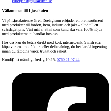
kundtjanst@ljusakuten.se
Välkommen till Ljusakuten
Vi på Ljusakuten.se är ett företag som erbjuder ett brett sortiment
med produkter till fordon, hem, industri och jakt – alltid till ett
svårslaget pris. Vårt mål är att ni som kund ska vara 100% nöjda
med produkterna ni handlar hos oss.
Hos oss kan du betala direkt med kort, internetbank, Swish eller
köpa varorna mot faktura eller delbetalning, du betalar då ingenting
innan du fått dina varor, tryggt och säkert!
Kundtjänst måndag- fredag 10-15.
0760 21 07 44