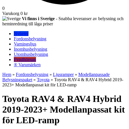
0
Varukorg
0 kr
Vi finns i Sverige
- Snabba leveranser av belysning och
heminredning till låga priser
Nyheter
Fordonsbelysning
Varningsljus
Inomhusbelysning
Utomhusbelysning
Fyndhörnan
® Varumärken
Hem
»
Fordonsbelysning
»
Ljusramper
»
Modellanpassade
Belysningspaket
»
Toyota
» Toyota RAV4 & RAV4 Hybrid 2019-
2023+ Modellanpassat kit för LED-ramp
Toyota RAV4 & RAV4 Hybrid
2019-2023+ Modellanpassat kit
för LED-ramp