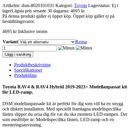
Artikelnr:
dsm-8020101031
Kategori:
Toyota
Lagerstatus: Ej i
lager
Lägsta pris senaste 30 dagarna: 4695 kr
På denna produkt gäller ej öppet köp. Öppet köp gäller ej på
beställningsvaror.
4695
kr
Inklusive moms
Variant
Rensa
Toyota
RAV4
Lägg i varukorg
&
RAV4
Produktbeskrivning
Hybrid
Specifikationer
2019-
Produktdata
2023+
Modellanpassat
Toyota RAV4 & RAV4 Hybrid 2019-2023+ Modellanpassat kit
kit
för LED-ramp.
för
LED-
DSM modellanpassade kit är perfekt för dig som vill ha en snygg
ramp
och diskret installation. Med speciellt framtagna modellspecifika
mängd
fästen slipper du oroa dig för var du ska montera LED-rampen. Det
som medföljer är: Modellspecifika fästen, LED-ramp och en
monteringsanvisning.