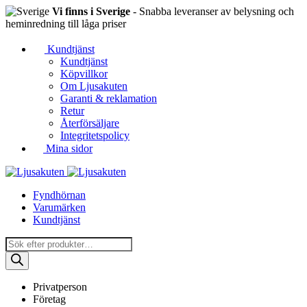
Vi finns i Sverige
- Snabba leveranser av belysning och
heminredning till låga priser
Kundtjänst
Kundtjänst
Köpvillkor
Om Ljusakuten
Garanti & reklamation
Retur
Återförsäljare
Integritetspolicy
Mina sidor
Fyndhörnan
Varumärken
Kundtjänst
Produktsökning
Privatperson
Företag