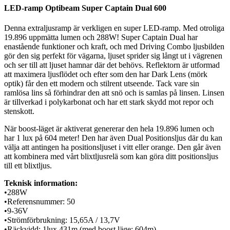
LED-ramp Optibeam Super Captain Dual 600
Denna extraljusramp är verkligen en super LED-ramp. Med otroliga
19.896 uppmätta lumen och 288W! Super Captain Dual har
enastående funktioner och kraft, och med Driving Combo ljusbilden
gör den sig perfekt för vägarna, ljuset sprider sig långt ut i vägrenen
och ser till att ljuset hamnar där det behövs. Reflektorn är utformad
att maximera ljusflödet och efter som den har Dark Lens (mörk
optik) får den ett modern och stilrent utseende. Tack vare sin
ramlösa lins så förhindrar den att snö och is samlas på linsen. Linsen
är tillverkad i polykarbonat och har ett stark skydd mot repor och
stenskott.
När boost-läget är aktiverat genererar den hela 19.896 lumen och
har 1 lux på 604 meter! Den har även Dual Positionsljus där du kan
välja att antingen ha positionsljuset i vitt eller orange. Den går även
att kombinera med vårt blixtljusrelä som kan göra ditt positionsljus
till ett blixtljus.
Teknisk information:
•288W
•Referensnummer: 50
•9-36V
•Strömförbrukning: 15,65A / 13,7V
•Räckvidd: 1lux 431m (med boost läge: 604m)