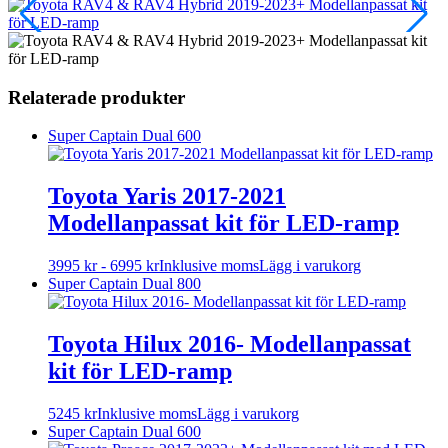
Relaterade produkter
Super Captain Dual 600
Toyota Yaris 2017-2021
Modellanpassat kit för LED-ramp
Den
3995
kr
-
6995
kr
Inklusive moms
Lägg i varukorg
här
Super Captain Dual 800
produkten
har
flera
Toyota Hilux 2016- Modellanpassat
varianter.
kit för LED-ramp
De
olika
alternativen
5245
kr
Inklusive moms
Lägg i varukorg
kan
Super Captain Dual 600
väljas