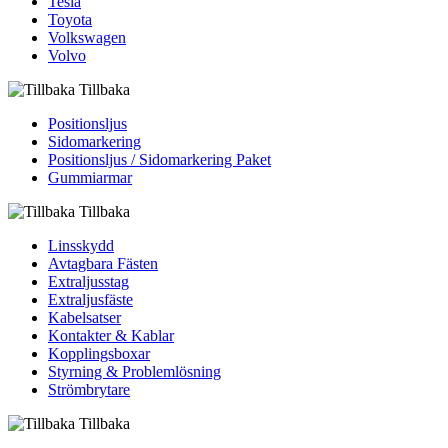
Tesla
Toyota
Volkswagen
Volvo
Tillbaka
Positionsljus
Sidomarkering
Positionsljus / Sidomarkering Paket
Gummiarmar
Tillbaka
Linsskydd
Avtagbara Fästen
Extraljusstag
Extraljusfäste
Kabelsatser
Kontakter & Kablar
Kopplingsboxar
Styrning & Problemlösning
Strömbrytare
Tillbaka