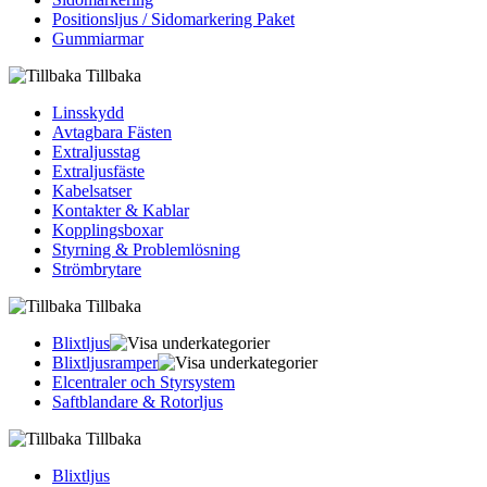
Positionsljus / Sidomarkering Paket
Gummiarmar
Tillbaka
Linsskydd
Avtagbara Fästen
Extraljusstag
Extraljusfäste
Kabelsatser
Kontakter & Kablar
Kopplingsboxar
Styrning & Problemlösning
Strömbrytare
Tillbaka
Blixtljus
Blixtljusramper
Elcentraler och Styrsystem
Saftblandare & Rotorljus
Tillbaka
Blixtljus