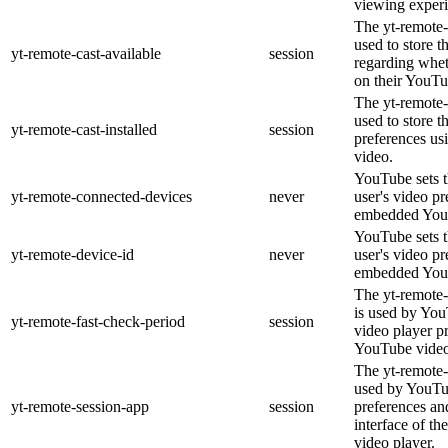
viewing experi
The yt-remote-
used to store t
yt-remote-cast-available
session
regarding wheth
on their YouTu
The yt-remote-c
used to store t
yt-remote-cast-installed
session
preferences u
video.
YouTube sets th
yt-remote-connected-devices
never
user's video pr
embedded You
YouTube sets th
yt-remote-device-id
never
user's video pr
embedded You
The yt-remote-
is used by YouT
yt-remote-fast-check-period
session
video player p
YouTube video
The yt-remote-
used by YouTub
yt-remote-session-app
session
preferences an
interface of 
video player.