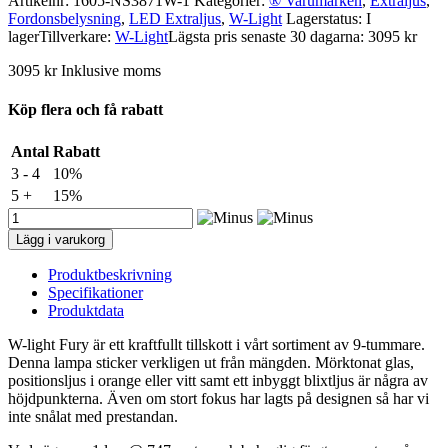
Artikelnr:
1605-NS3871W-1
Kategorier:
® Varumärken
,
Extraljus
,
Fordonsbelysning
,
LED Extraljus
,
W-Light
Lagerstatus: I
lager
Tillverkare:
W-Light
Lägsta pris senaste 30 dagarna: 3095 kr
3095
kr
Inklusive moms
Köp flera och få rabatt
Antal
Rabatt
3 - 4
10%
5 +
15%
W-
light
Lägg i varukorg
Fury
9",
Produktbeskrivning
150W
Specifikationer
-
Produktdata
VIT
-
W-light Fury är ett kraftfullt tillskott i vårt sortiment av 9-tummare.
Orange/Vitt
Denna lampa sticker verkligen ut från mängden. Mörktonat glas,
Positionsljus
positionsljus i orange eller vitt samt ett inbyggt blixtljus är några av
-
höjdpunkterna. Även om stort fokus har lagts på designen så har vi
Blixtljus
inte snålat med prestandan.
mängd