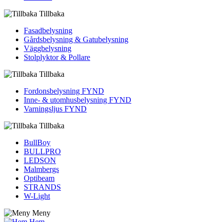
Tillbaka
Fasadbelysning
Gårdsbelysning & Gatubelysning
Väggbelysning
Stolplyktor & Pollare
Tillbaka
Fordons­belysning FYND
Inne- & utomhus­belysning FYND
Varningsljus FYND
Tillbaka
BullBoy
BULLPRO
LEDSON
Malmbergs
Optibeam
STRANDS
W-Light
Meny
Hem