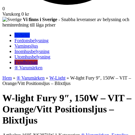
0
Varukorg
0 kr
Vi finns i Sverige
- Snabba leveranser av belysning och
heminredning till låga priser
Nyheter
Fordonsbelysning
Varningsljus
Inomhusbelysning
Utomhusbelysning
Fyndhörnan
® Varumärken
Hem
»
® Varumärken
»
W-Light
» W-light Fury 9″, 150W – VIT –
Orange/Vitt Positionsljus – Blixtljus
W-light Fury 9″, 150W – VIT –
Orange/Vitt Positionsljus –
Blixtljus