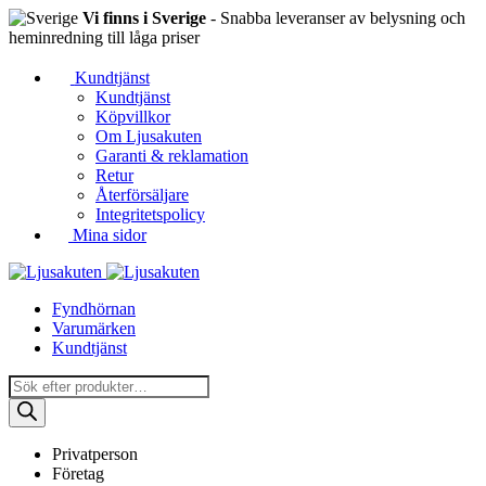
Vi finns i Sverige
- Snabba leveranser av belysning och
heminredning till låga priser
Kundtjänst
Kundtjänst
Köpvillkor
Om Ljusakuten
Garanti & reklamation
Retur
Återförsäljare
Integritetspolicy
Mina sidor
Fyndhörnan
Varumärken
Kundtjänst
Produktsökning
Privatperson
Företag