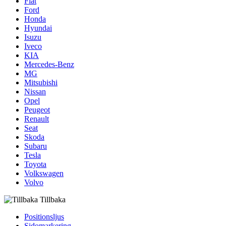
Fiat
Ford
Honda
Hyundai
Isuzu
Iveco
KIA
Mercedes-Benz
MG
Mitsubishi
Nissan
Opel
Peugeot
Renault
Seat
Skoda
Subaru
Tesla
Toyota
Volkswagen
Volvo
Tillbaka
Positionsljus
Sidomarkering