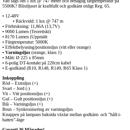
Vad sägs om 1 lux @ 747 meter och behaglig färgtemperatur på
5500K? Blixtljuset är kraftfullt och godkänt enligt Reg. 65.
• 12-48V
• Räckvidd: 1 lux @ 747 m
• Förbrukning: 11,86A (13,7V)
• 9000 Lumen (Teoretiskt)
• 8170 Lumen (Uppmätt
• Färgtemperatur: 5000K
• Effektbelysning/positionsljus (vitt eller orange)
•
Varningsljus
(orange, klass 1)
• Mått: Ø 225 x 85mm
• 6-polig DT-kontakt på 220cm kabel
• E-godkänd (R10, R148, R149, R65 Klass 1)
Inkoppling
Röd – Extraljus (+)
Svart – Jord (-)
Vit – Vitt positionsljus (+)
Gul – Gult positionsljus (+)
Blå – Varningsljus (+)
Brun – Synkronisering av varningsljus
Knappen på lampans baksida växlar mellan godkänt- och ”håll-i-
hatten”-läge
Garanti 36 Månader!