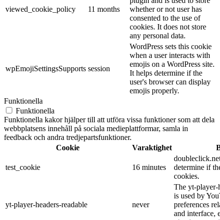
plugin and is used to store
viewed_cookie_policy
11 months
whether or not user has
consented to the use of
cookies. It does not store
any personal data.
WordPress sets this cookie
when a user interacts with
emojis on a WordPress site.
wpEmojiSettingsSupports
session
It helps determine if the
user's browser can display
emojis properly.
Funktionella
Funktionella
Funktionella kakor hjälper till att utföra vissa funktioner som att dela
webbplatsens innehåll på sociala medieplattformar, samla in
feedback och andra tredjepartsfunktioner.
Cookie
Varaktighet
B
doubleclick.net
test_cookie
16 minutes
determine if th
cookies.
The yt-player-
is used by You
yt-player-headers-readable
never
preferences re
and interface, 