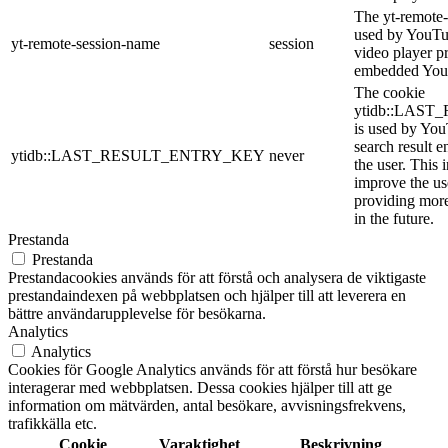
The yt-remote-
used by YouTub
yt-remote-session-name
session
video player p
embedded You
The cookie
ytidb::LAS
is used by YouT
search result e
ytidb::LAST_RESULT_ENTRY_KEY
never
the user. This 
improve the us
providing more
in the future.
Prestanda
Prestanda
Prestandacookies används för att förstå och analysera de viktigaste
prestandaindexen på webbplatsen och hjälper till att leverera en
bättre användarupplevelse för besökarna.
Analytics
Analytics
Cookies för Google Analytics används för att förstå hur besökare
interagerar med webbplatsen. Dessa cookies hjälper till att ge
information om mätvärden, antal besökare, avvisningsfrekvens,
trafikkälla etc.
Cookie
Varaktighet
Beskrivning