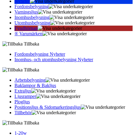
Nyheter
Fordonsbelysning
Varningsljus
Inomhusbelysning
Utomhusbelysning
Fyndhörnan
® Varumärken
Tillbaka
Fordonsbelysning Nyheter
Inomhus- och utomhusbelysning Nyheter
Tillbaka
Arbetsbelysning
Baklampor & Bakljus
Extraljus
Ljusramper
Plogljus
Positionsljus & Sidomarkerings­ljus
Tillbehör
Tillbaka
1-20w