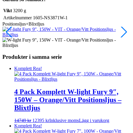
Vikt
3200 g
Artikelnummer
1605-NS3871W-1
Positionsljus+Blixtljus
Produkter i samma serie
Komplett
Rea!
4 Pack Komplett W-light Fury 9″,
150W – Orange/Vitt Positionsljus –
Blixtljus
14749
kr
12395
kr
Inklusive moms
Lägg i varukorg
Komplett
Rea!