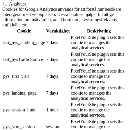
Analytics
Cookies för Google Analytics används för att förstå hur besökare
interagerar med webbplatsen. Dessa cookies hjälper till att ge
information om mätvärden, antal besökare, avvisningsfrekvens,
trafikkälla etc.
Cookie
Varaktighet
Beskrivning
PixelYourSite plugin sets this
last_pys_landing_page
7 days
cookie to manages the
analytical services.
PixelYourSite plugin sets this
last_pysTrafficSource
7 days
cookie to manage the
analytical services.
PixelYourSite plugin sets this
pys_first_visit
7 days
cookie to manage the
analytical services.
PixelYourSite plugin sets this
pys_landing_page
7 days
cookie to manages the
analytical services.
PixelYourSite plugin sets this
pys_session_limit
1 hour
cookie to manage the
analytical services.
PixelYourSite plugin sets this
pys_start_session
session
cookie to manage the