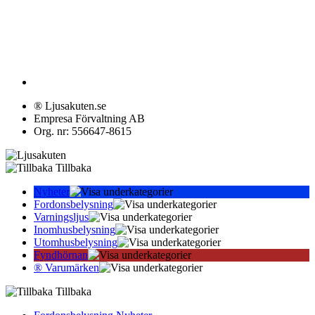
® Ljusakuten.se
Empresa Förvaltning AB
Org. nr: 556647-8615
Tillbaka
Nyheter
Fordonsbelysning
Varningsljus
Inomhusbelysning
Utomhusbelysning
Fyndhörnan
® Varumärken
Tillbaka