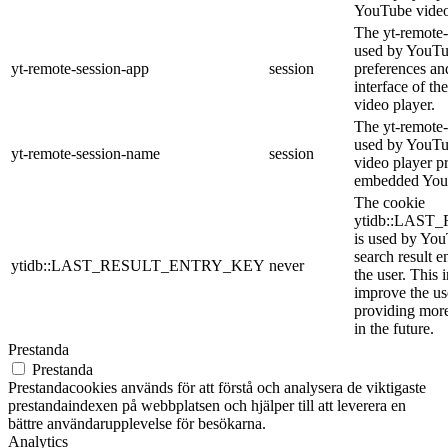
YouTube video
The yt-remote-
used by YouTub
yt-remote-session-app
session
preferences an
interface of 
video player.
The yt-remote-
used by YouTub
yt-remote-session-name
session
video player p
embedded You
The cookie
ytidb::LAS
is used by YouT
search result e
ytidb::LAST_RESULT_ENTRY_KEY
never
the user. This 
improve the us
providing more
in the future.
Prestanda
Prestanda
Prestandacookies används för att förstå och analysera de viktigaste
prestandaindexen på webbplatsen och hjälper till att leverera en
bättre användarupplevelse för besökarna.
Analytics