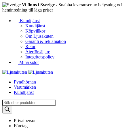
Vi finns i Sverige
- Snabba leveranser av belysning och
heminredning till låga priser
Kundtjänst
Kundtjänst
Köpvillkor
Om Ljusakuten
Garanti & reklamation
Retur
Återförsäljare
Integritetspolicy
Mina sidor
Fyndhörnan
Varumärken
Kundtjänst
Produktsökning
Privatperson
Företag