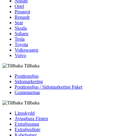
Nissan
Opel
Peugeot
Renault
Seat
Skoda
Subaru
Tesla
Toyota
Volkswagen
Volvo
Tillbaka
Positionsljus
Sidomarkering
Positionsljus / Sidomarkering Paket
Gummiarmar
Tillbaka
Linsskydd
Avtagbara Fästen
Extraljusstag
Extraljusfäste
Kabelsatser