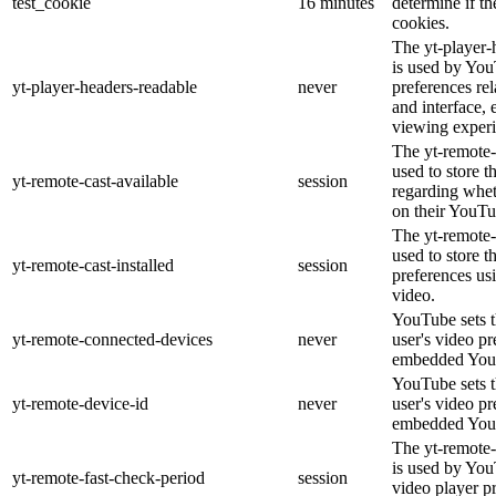
test_cookie
16 minutes
determine if th
cookies.
The yt-player-
is used by You
yt-player-headers-readable
never
preferences re
and interface, 
viewing experi
The yt-remote-
used to store t
yt-remote-cast-available
session
regarding wheth
on their YouTu
The yt-remote-c
used to store t
yt-remote-cast-installed
session
preferences u
video.
YouTube sets th
yt-remote-connected-devices
never
user's video pr
embedded You
YouTube sets th
yt-remote-device-id
never
user's video pr
embedded You
The yt-remote-
is used by YouT
yt-remote-fast-check-period
session
video player p