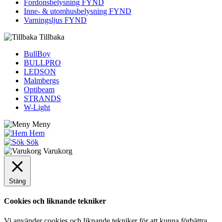
Fordons­belysning FYND
Inne- & utomhus­belysning FYND
Varningsljus FYND
Tillbaka
BullBoy
BULLPRO
LEDSON
Malmbergs
Optibeam
STRANDS
W-Light
Meny
Hem
Sök
Varukorg
Stäng
Cookies och liknande tekniker
Vi använder cookies och liknande tekniker för att kunna förbättra