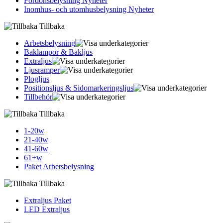
Fordonsbelysning Nyheter
Inomhus- och utomhusbelysning Nyheter
Tillbaka
Arbetsbelysning
Baklampor & Bakljus
Extraljus
Ljusramper
Plogljus
Positionsljus & Sidomarkerings­ljus
Tillbehör
Tillbaka
1-20w
21-40w
41-60w
61+w
Paket Arbetsbelysning
Tillbaka
Extraljus Paket
LED Extraljus