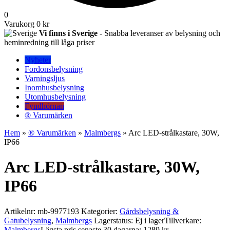
0
Varukorg
0 kr
Vi finns i Sverige
- Snabba leveranser av belysning och
heminredning till låga priser
Nyheter
Fordonsbelysning
Varningsljus
Inomhusbelysning
Utomhusbelysning
Fyndhörnan
® Varumärken
Hem
»
® Varumärken
»
Malmbergs
» Arc LED-strålkastare, 30W,
IP66
Arc LED-strålkastare, 30W,
IP66
Artikelnr:
mb-9977193
Kategorier:
Gårdsbelysning &
Gatubelysning
,
Malmbergs
Lagerstatus: Ej i lager
Tillverkare:
Malmbergs
Lägsta pris senaste 30 dagarna: 1289 kr