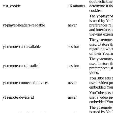
doubleclick.net
test_cookie
16 minutes
determine if th
cookies.
The yt-player-
is used by You
yt-player-headers-readable
never
preferences re
and interface, 
viewing experi
The yt-remote-
used to store t
yt-remote-cast-available
session
regarding wheth
on their YouTu
The yt-remote-c
used to store t
yt-remote-cast-installed
session
preferences u
video.
YouTube sets th
yt-remote-connected-devices
never
user's video pr
embedded You
YouTube sets th
yt-remote-device-id
never
user's video pr
embedded You
The yt-remote-
is used by YouT