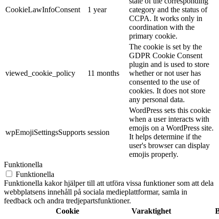
state of the corresponding
CookieLawInfoConsent
1 year
category and the status of
CCPA. It works only in
coordination with the
primary cookie.
The cookie is set by the
GDPR Cookie Consent
plugin and is used to store
viewed_cookie_policy
11 months
whether or not user has
consented to the use of
cookies. It does not store
any personal data.
WordPress sets this cookie
when a user interacts with
emojis on a WordPress site.
wpEmojiSettingsSupports
session
It helps determine if the
user's browser can display
emojis properly.
Funktionella
Funktionella
Funktionella kakor hjälper till att utföra vissa funktioner som att dela
webbplatsens innehåll på sociala medieplattformar, samla in
feedback och andra tredjepartsfunktioner.
Cookie
Varaktighet
B