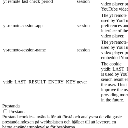
yt-remote-fast-check-period
session
video player p
YouTube video
The yt-remote-
used by YouTub
yt-remote-session-app
session
preferences an
interface of 
video player.
The yt-remote-
used by YouTub
yt-remote-session-name
session
video player p
embedded You
The cookie
ytidb::LAS
is used by YouT
search result e
ytidb::LAST_RESULT_ENTRY_KEY
never
the user. This 
improve the us
providing more
in the future.
Prestanda
Prestanda
Prestandacookies används för att förstå och analysera de viktigaste
prestandaindexen på webbplatsen och hjälper till att leverera en
bättre användarupplevelse för besökarna.