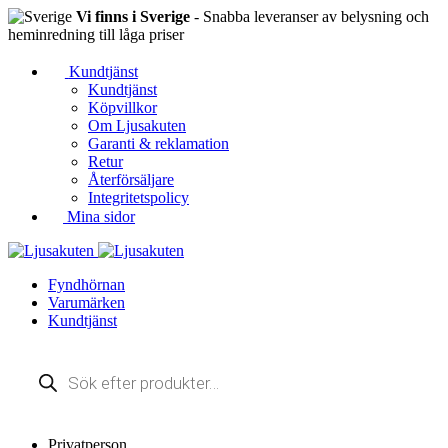
Vi finns i Sverige
- Snabba leveranser av belysning och
heminredning till låga priser
Kundtjänst
Kundtjänst
Köpvillkor
Om Ljusakuten
Garanti & reklamation
Retur
Återförsäljare
Integritetspolicy
Mina sidor
Fyndhörnan
Varumärken
Kundtjänst
Produktsökning
Privatperson