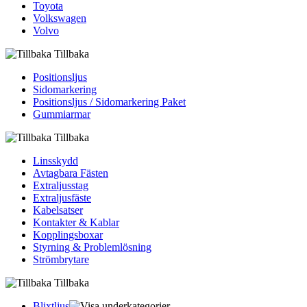
Toyota
Volkswagen
Volvo
Tillbaka
Positionsljus
Sidomarkering
Positionsljus / Sidomarkering Paket
Gummiarmar
Tillbaka
Linsskydd
Avtagbara Fästen
Extraljusstag
Extraljusfäste
Kabelsatser
Kontakter & Kablar
Kopplingsboxar
Styrning & Problemlösning
Strömbrytare
Tillbaka
Blixtljus