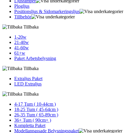
Ljusramper
Plogljus
Positionsljus & Sidomarkerings­ljus
Tillbehör
Tillbaka
1-20w
21-40w
41-60w
61+w
Paket Arbetsbelysning
Tillbaka
Extraljus Paket
LED Extraljus
Tillbaka
4-17 Tum ( 10-44cm )
18-25 Tum ( 45-64cm )
26-35 Tum ( 65-89cm )
36+ Tum ( 90cm+ )
Kompletta Paket
Modellanpassade Belysningspaket