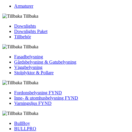
Armaturer
Tillbaka
Downlights
Downlights Paket
Tillbehör
Tillbaka
Fasadbelysning
Gårdsbelysning & Gatubelysning
Väggbelysning
Stolplyktor & Pollare
Tillbaka
Fordons­belysning FYND
Inne- & utomhus­belysning FYND
Varningsljus FYND
Tillbaka
BullBoy
BULLPRO