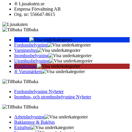
® Ljusakuten.se
Empresa Förvaltning AB
Org. nr: 556647-8615
Tillbaka
Nyheter
Fordonsbelysning
Varningsljus
Inomhusbelysning
Utomhusbelysning
Fyndhörnan
® Varumärken
Tillbaka
Fordonsbelysning Nyheter
Inomhus- och utomhusbelysning Nyheter
Tillbaka
Arbetsbelysning
Baklampor & Bakljus
Extraljus