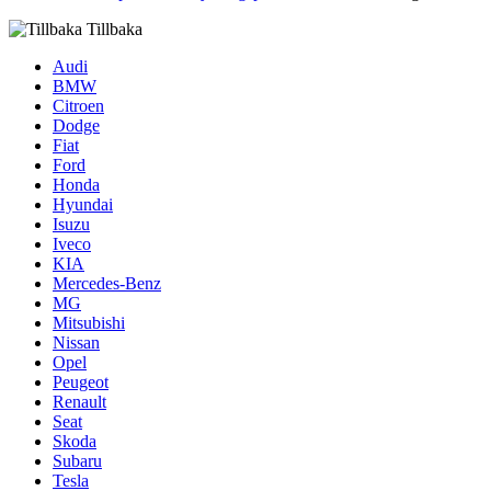
Tillbaka
Audi
BMW
Citroen
Dodge
Fiat
Ford
Honda
Hyundai
Isuzu
Iveco
KIA
Mercedes-Benz
MG
Mitsubishi
Nissan
Opel
Peugeot
Renault
Seat
Skoda
Subaru
Tesla