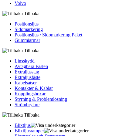
Volvo
Tillbaka
Positionsljus
Sidomarkering
Positionsljus / Sidomarkering Paket
Gummiarmar
Tillbaka
Linsskydd
Avtagbara Fästen
Extraljusstag
Extraljusfäste
Kabelsatser
Kontakter & Kablar
Kopplingsboxar
Styrning & Problemlösning
Strömbrytare
Tillbaka
Blixtljus
Blixtljusramper