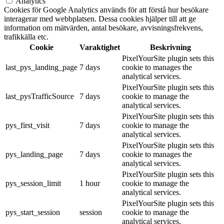
Analytics
Cookies för Google Analytics används för att förstå hur besökare
interagerar med webbplatsen. Dessa cookies hjälper till att ge
information om mätvärden, antal besökare, avvisningsfrekvens,
trafikkälla etc.
Cookie
Varaktighet
Beskrivning
PixelYourSite plugin sets this
last_pys_landing_page
7 days
cookie to manages the
analytical services.
PixelYourSite plugin sets this
last_pysTrafficSource
7 days
cookie to manage the
analytical services.
PixelYourSite plugin sets this
pys_first_visit
7 days
cookie to manage the
analytical services.
PixelYourSite plugin sets this
pys_landing_page
7 days
cookie to manages the
analytical services.
PixelYourSite plugin sets this
pys_session_limit
1 hour
cookie to manage the
analytical services.
PixelYourSite plugin sets this
pys_start_session
session
cookie to manage the
analytical services.