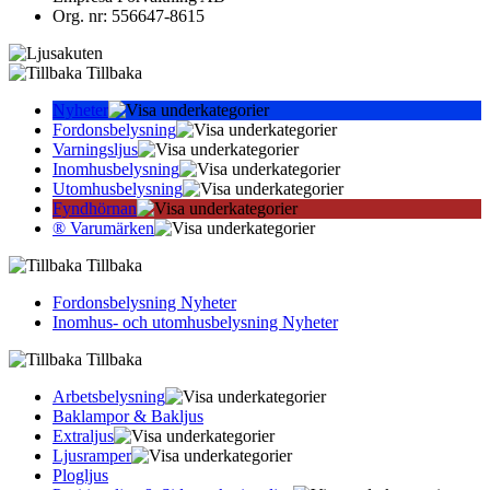
Org. nr: 556647-8615
Tillbaka
Nyheter
Fordonsbelysning
Varningsljus
Inomhusbelysning
Utomhusbelysning
Fyndhörnan
® Varumärken
Tillbaka
Fordonsbelysning Nyheter
Inomhus- och utomhusbelysning Nyheter
Tillbaka
Arbetsbelysning
Baklampor & Bakljus
Extraljus
Ljusramper
Plogljus