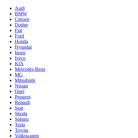
Audi
BMW
Citroen
Dodge
Fiat
Ford
Honda
Hyundai
Isuzu
Iveco
KIA
Mercedes-Benz
MG
Mitsubishi
Nissan
Opel
Peugeot
Renault
Seat
Skoda
Subaru
Tesla
Toyota
Volkswagen