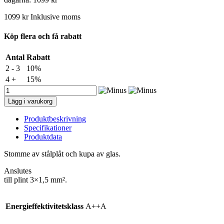
1099
kr
Inklusive moms
Köp flera och få rabatt
Antal
Rabatt
2 - 3
10%
4 +
15%
Malmbergs
Väggarmatur
Lägg i varukorg
Björk,
Varmgalvanizerad,
Produktbeskrivning
IP44
Specifikationer
mängd
Produktdata
Stomme av stålplåt och kupa av glas.
Anslutes
till plint 3×1,5 mm².
Energieffektivitetsklass
A++A