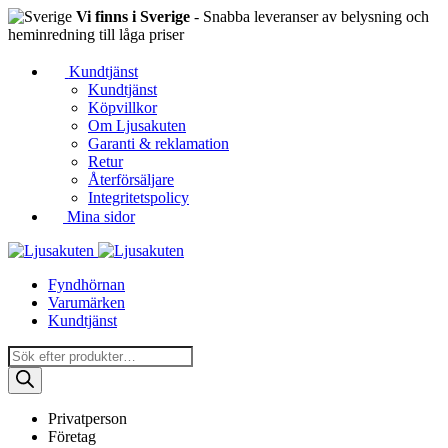
Vi finns i Sverige
- Snabba leveranser av belysning och
heminredning till låga priser
Kundtjänst
Kundtjänst
Köpvillkor
Om Ljusakuten
Garanti & reklamation
Retur
Återförsäljare
Integritetspolicy
Mina sidor
Fyndhörnan
Varumärken
Kundtjänst
Produktsökning
Privatperson
Företag