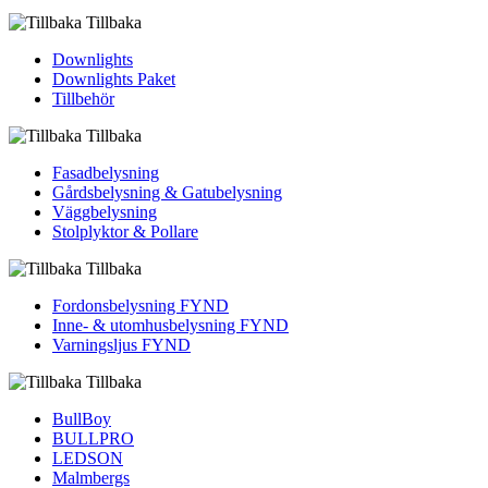
Tillbaka
Downlights
Downlights Paket
Tillbehör
Tillbaka
Fasadbelysning
Gårdsbelysning & Gatubelysning
Väggbelysning
Stolplyktor & Pollare
Tillbaka
Fordons­belysning FYND
Inne- & utomhus­belysning FYND
Varningsljus FYND
Tillbaka
BullBoy
BULLPRO
LEDSON
Malmbergs