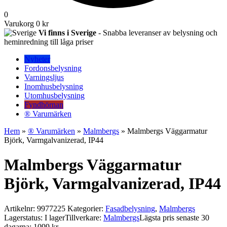
0
Varukorg
0 kr
Vi finns i Sverige
- Snabba leveranser av belysning och
heminredning till låga priser
Nyheter
Fordonsbelysning
Varningsljus
Inomhusbelysning
Utomhusbelysning
Fyndhörnan
® Varumärken
Hem
»
® Varumärken
»
Malmbergs
» Malmbergs Väggarmatur
Björk, Varmgalvanizerad, IP44
Malmbergs Väggarmatur
Björk, Varmgalvanizerad, IP44
Artikelnr:
9977225
Kategorier:
Fasadbelysning
,
Malmbergs
Lagerstatus: I lager
Tillverkare:
Malmbergs
Lägsta pris senaste 30
dagarna: 1099 kr