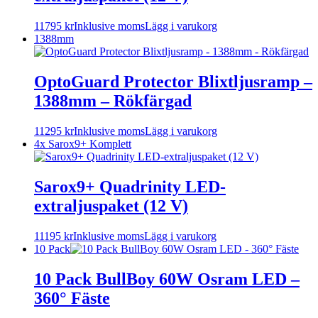
11795
kr
Inklusive moms
Lägg i varukorg
1388mm
OptoGuard Protector Blixtljusramp –
1388mm – Rökfärgad
11295
kr
Inklusive moms
Lägg i varukorg
4x Sarox9+ Komplett
Sarox9+ Quadrinity LED-
extraljuspaket (12 V)
11195
kr
Inklusive moms
Lägg i varukorg
10 Pack
10 Pack BullBoy 60W Osram LED –
360° Fäste