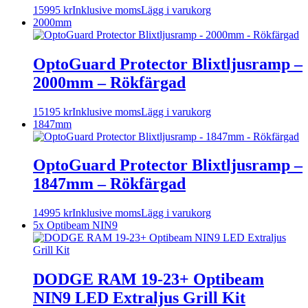
15995
kr
Inklusive moms
Lägg i varukorg
2000mm
OptoGuard Protector Blixtljusramp –
2000mm – Rökfärgad
15195
kr
Inklusive moms
Lägg i varukorg
1847mm
OptoGuard Protector Blixtljusramp –
1847mm – Rökfärgad
14995
kr
Inklusive moms
Lägg i varukorg
5x Optibeam NIN9
DODGE RAM 19-23+ Optibeam
NIN9 LED Extraljus Grill Kit