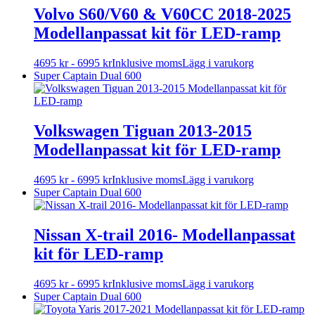
varianter.
Volvo S60/V60 & V60CC 2018-2025
De
Modellanpassat kit för LED-ramp
olika
alternativen
kan
Den
4695
kr
-
6995
kr
Inklusive moms
Lägg i varukorg
väljas
här
Super Captain Dual 600
på
produkten
produktsidan
har
flera
varianter.
Volkswagen Tiguan 2013-2015
De
Modellanpassat kit för LED-ramp
olika
alternativen
kan
Den
4695
kr
-
6995
kr
Inklusive moms
Lägg i varukorg
väljas
här
Super Captain Dual 600
på
produkten
produktsidan
har
flera
Nissan X-trail 2016- Modellanpassat
varianter.
kit för LED-ramp
De
olika
alternativen
Den
4695
kr
-
6995
kr
Inklusive moms
Lägg i varukorg
kan
här
Super Captain Dual 600
väljas
produkten