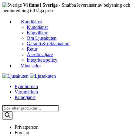
Vi finns i Sverige
- Snabba leveranser av belysning och
heminredning till låga priser
Kundtjänst
Kundtjänst
Köpvillkor
Om Ljusakuten
Garanti & reklamation
Retur
Återförsäljare
Integritetspolicy
Mina sidor
Fyndhörnan
Varumärken
Kundtjänst
Produktsökning
Privatperson
Företag