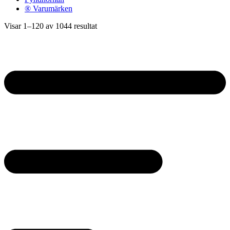
® Varumärken
Sorterade
Visar 1–120 av 1044 resultat
efter
pris:
högt
till
lågt