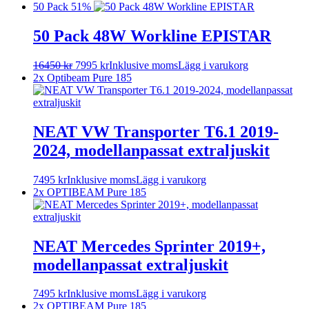
50 Pack
51%
50 Pack 48W Workline EPISTAR
16450
kr
7995
kr
Inklusive moms
Lägg i varukorg
2x Optibeam Pure 185
NEAT VW Transporter T6.1 2019-
2024, modellanpassat extraljuskit
7495
kr
Inklusive moms
Lägg i varukorg
2x OPTIBEAM Pure 185
NEAT Mercedes Sprinter 2019+,
modellanpassat extraljuskit
7495
kr
Inklusive moms
Lägg i varukorg
2x OPTIBEAM Pure 185