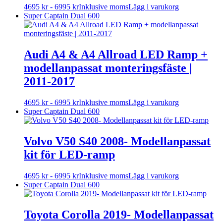
Den
4695
kr
-
6995
kr
Inklusive moms
Lägg i varukorg
på
här
Super Captain Dual 600
produktsidan
produkten
har
flera
varianter.
Audi A4 & A4 Allroad LED Ramp +
De
modellanpassat monteringsfäste |
olika
alternativen
2011-2017
kan
väljas
Den
4695
kr
-
6995
kr
Inklusive moms
Lägg i varukorg
på
här
Super Captain Dual 600
produktsidan
produkten
har
flera
Volvo V50 S40 2008- Modellanpassat
varianter.
kit för LED-ramp
De
olika
alternativen
Den
4695
kr
-
6995
kr
Inklusive moms
Lägg i varukorg
kan
här
Super Captain Dual 600
väljas
produkten
på
har
produktsidan
flera
Toyota Corolla 2019- Modellanpassat
varianter.