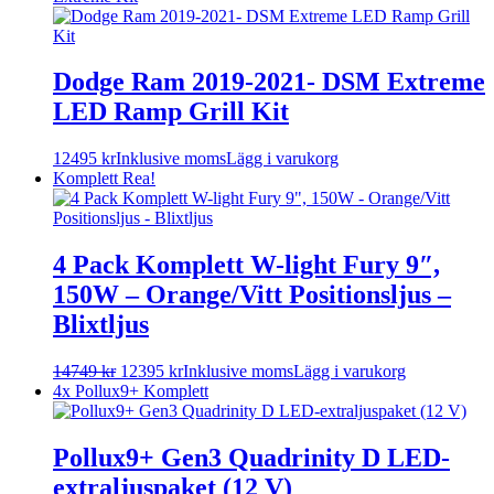
Dodge Ram 2019-2021- DSM Extreme
LED Ramp Grill Kit
12495
kr
Inklusive moms
Lägg i varukorg
Komplett
Rea!
4 Pack Komplett W-light Fury 9″,
150W – Orange/Vitt Positionsljus –
Blixtljus
14749
kr
12395
kr
Inklusive moms
Lägg i varukorg
4x Pollux9+ Komplett
Pollux9+ Gen3 Quadrinity D LED-
extraljuspaket (12 V)