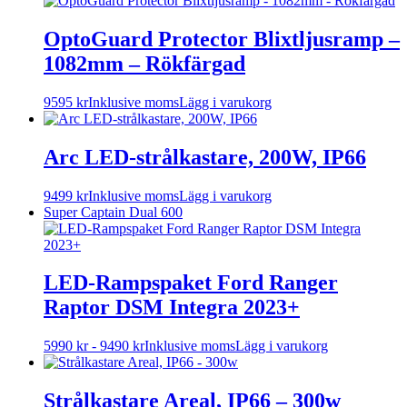
OptoGuard Protector Blixtljusramp –
1082mm – Rökfärgad
9595
kr
Inklusive moms
Lägg i varukorg
Arc LED-strålkastare, 200W, IP66
9499
kr
Inklusive moms
Lägg i varukorg
Super Captain Dual 600
LED-Rampspaket Ford Ranger
Raptor DSM Integra 2023+
Den
5990
kr
-
9490
kr
Inklusive moms
Lägg i varukorg
här
produkten
har
Strålkastare Areal, IP66 – 300w