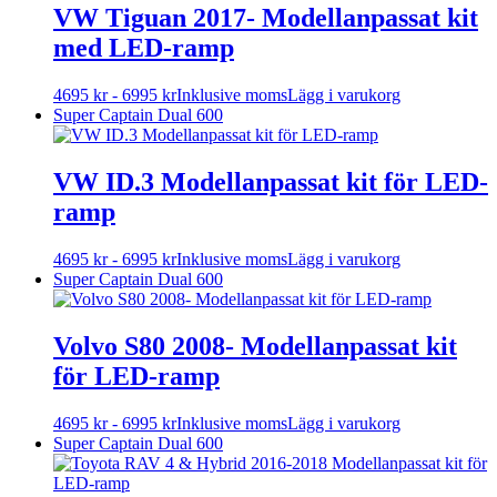
flera
VW Tiguan 2017- Modellanpassat kit
varianter.
med LED-ramp
De
olika
alternativen
Den
4695
kr
-
6995
kr
Inklusive moms
Lägg i varukorg
kan
här
Super Captain Dual 600
väljas
produkten
på
har
produktsidan
flera
VW ID.3 Modellanpassat kit för LED-
varianter.
ramp
De
olika
alternativen
Den
4695
kr
-
6995
kr
Inklusive moms
Lägg i varukorg
kan
här
Super Captain Dual 600
väljas
produkten
på
har
produktsidan
flera
Volvo S80 2008- Modellanpassat kit
varianter.
för LED-ramp
De
olika
alternativen
Den
4695
kr
-
6995
kr
Inklusive moms
Lägg i varukorg
kan
här
Super Captain Dual 600
väljas
produkten
på
har