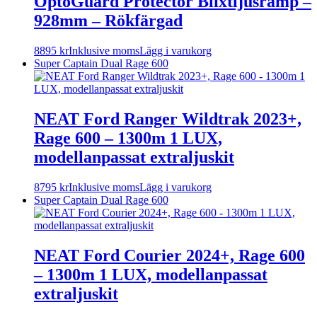
OptoGuard Protector Blixtljusramp –
928mm – Rökfärgad
8895
kr
Inklusive moms
Lägg i varukorg
Super Captain Dual Rage 600
NEAT Ford Ranger Wildtrak 2023+,
Rage 600 – 1300m 1 LUX,
modellanpassat extraljuskit
8795
kr
Inklusive moms
Lägg i varukorg
Super Captain Dual Rage 600
NEAT Ford Courier 2024+, Rage 600
– 1300m 1 LUX, modellanpassat
extraljuskit