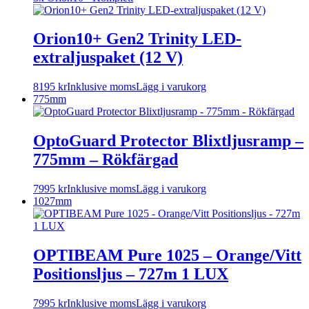
Orion10+ Gen2 Trinity LED-
extraljuspaket (12 V)
8195
kr
Inklusive moms
Lägg i varukorg
775mm
OptoGuard Protector Blixtljusramp –
775mm – Rökfärgad
7995
kr
Inklusive moms
Lägg i varukorg
1027mm
OPTIBEAM Pure 1025 – Orange/Vitt
Positionsljus – 727m 1 LUX
7995
kr
Inklusive moms
Lägg i varukorg