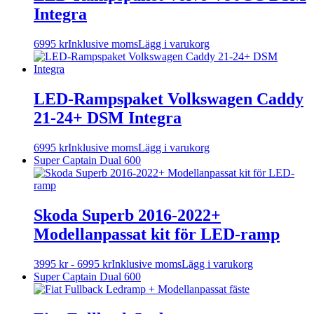
Integra
6995
kr
Inklusive moms
Lägg i varukorg
LED-Rampspaket Volkswagen Caddy
21-24+ DSM Integra
6995
kr
Inklusive moms
Lägg i varukorg
Super Captain Dual 600
Skoda Superb 2016-2022+
Modellanpassat kit för LED-ramp
Den
3995
kr
-
6995
kr
Inklusive moms
Lägg i varukorg
här
Super Captain Dual 600
produkten
har
flera