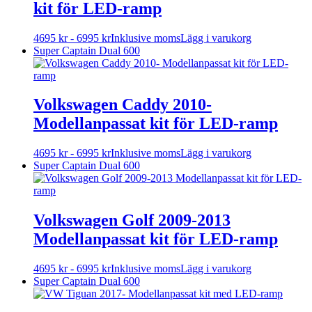
kit för LED-ramp
De
olika
alternativen
Den
4695
kr
-
6995
kr
Inklusive moms
Lägg i varukorg
kan
här
Super Captain Dual 600
väljas
produkten
på
har
produktsidan
flera
varianter.
Volkswagen Caddy 2010-
De
Modellanpassat kit för LED-ramp
olika
alternativen
kan
Den
4695
kr
-
6995
kr
Inklusive moms
Lägg i varukorg
väljas
här
Super Captain Dual 600
på
produkten
produktsidan
har
flera
varianter.
Volkswagen Golf 2009-2013
De
Modellanpassat kit för LED-ramp
olika
alternativen
kan
Den
4695
kr
-
6995
kr
Inklusive moms
Lägg i varukorg
väljas
här
Super Captain Dual 600
på
produkten
produktsidan
har