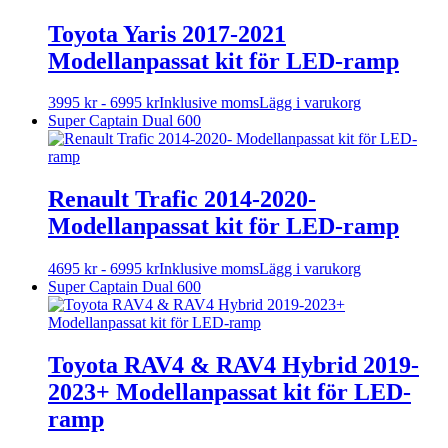
på
har
produktsidan
flera
Toyota Yaris 2017-2021
varianter.
Modellanpassat kit för LED-ramp
De
olika
alternativen
Den
3995
kr
-
6995
kr
Inklusive moms
Lägg i varukorg
kan
här
Super Captain Dual 600
väljas
produkten
på
har
produktsidan
flera
varianter.
Renault Trafic 2014-2020-
De
Modellanpassat kit för LED-ramp
olika
alternativen
kan
Den
4695
kr
-
6995
kr
Inklusive moms
Lägg i varukorg
väljas
här
Super Captain Dual 600
på
produkten
produktsidan
har
flera
varianter.
Toyota RAV4 & RAV4 Hybrid 2019-
De
2023+ Modellanpassat kit för LED-
olika
alternativen
ramp
kan
väljas