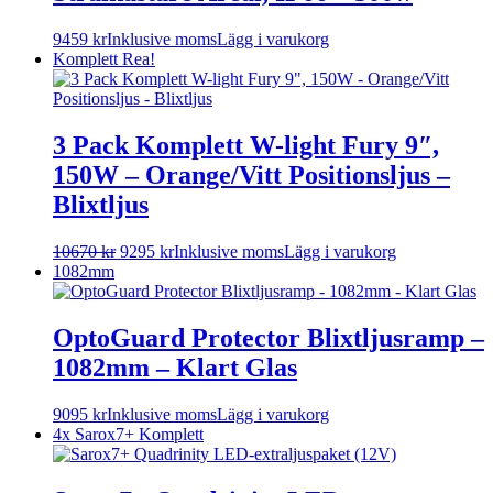
flera
varianter.
9459
kr
Inklusive moms
Lägg i varukorg
De
Komplett
Rea!
olika
alternativen
kan
väljas
3 Pack Komplett W-light Fury 9″,
på
produktsidan
150W – Orange/Vitt Positionsljus –
Blixtljus
10670
kr
9295
kr
Inklusive moms
Lägg i varukorg
1082mm
OptoGuard Protector Blixtljusramp –
1082mm – Klart Glas
9095
kr
Inklusive moms
Lägg i varukorg
4x Sarox7+ Komplett