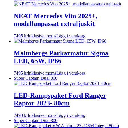
NEAT Mercedes Vito 2025+,
modellanpassat extraljuskit
7495
kr
Inklusive moms
Lägg i varukorg
Malmbergs Parkarmatur Sigma
LED, 65W, IP66
7495
kr
Inklusive moms
Lägg i varukorg
Super Captain Dual 800
LED-Rampspaket Ford Ranger
Raptor 2023- 80cm
7490
kr
Inklusive moms
Lägg i varukorg
Super Captain Dual 800