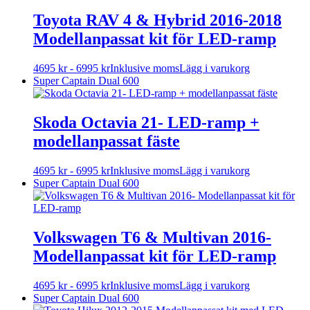
produktsidan
flera
varianter.
Toyota RAV 4 & Hybrid 2016-2018
De
Modellanpassat kit för LED-ramp
olika
alternativen
kan
Den
4695
kr
-
6995
kr
Inklusive moms
Lägg i varukorg
väljas
här
Super Captain Dual 600
på
produkten
produktsidan
har
flera
Skoda Octavia 21- LED-ramp +
varianter.
modellanpassat fäste
De
olika
alternativen
Den
4695
kr
-
6995
kr
Inklusive moms
Lägg i varukorg
kan
här
Super Captain Dual 600
väljas
produkten
på
har
produktsidan
flera
varianter.
Volkswagen T6 & Multivan 2016-
De
Modellanpassat kit för LED-ramp
olika
alternativen
kan
Den
4695
kr
-
6995
kr
Inklusive moms
Lägg i varukorg
väljas
här
Super Captain Dual 600
på
produkten