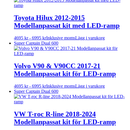
produktsidan
har
flera
varianter.
Toyota Hilux 2012-2015
De
Modellanpassat kit med LED-ramp
olika
alternativen
kan
Den
4695
kr
-
6995
kr
Inklusive moms
Lägg i varukorg
väljas
här
Super Captain Dual 600
på
produkten
produktsidan
har
flera
varianter.
Volvo V90 & V90CC 2017-21
De
Modellanpassat kit för LED-ramp
olika
alternativen
kan
Den
4695
kr
-
6995
kr
Inklusive moms
Lägg i varukorg
väljas
här
Super Captain Dual 600
på
produkten
produktsidan
har
flera
varianter.
VW T-roc R-line 2018-2024
De
Modellanpassat kit för LED-ramp
olika
alternativen