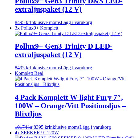
Pollux9+ Gen3 Trinity D&S LED-
extraljuspaket (12 V)
8495
kr
Inklusive moms
Lägg i varukorg
3x Pollux9+ Komplett
Pollux9+ Gen3 Trinity D LED-
extraljuspaket (12 V)
8495
kr
Inklusive moms
Lägg i varukorg
Komplett
Rea!
4 Pack Komplett W-light Fury 7″,
100W – Orange/Vitt Positionsljus –
Blixtljus
10174
kr
8395
kr
Inklusive moms
Lägg i varukorg
4x SEEKER 9'' 120W