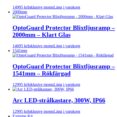
14995
kr
Inklusive moms
Lägg i varukorg
2000mm
OptoGuard Protector Blixtljusramp –
2000mm – Klart Glas
14695
kr
Inklusive moms
Lägg i varukorg
1541mm
OptoGuard Protector Blixtljusramp –
1541mm – Rökfärgad
12995
kr
Inklusive moms
Lägg i varukorg
Arc LED-strålkastare, 300W, IP66
12995
kr
Inklusive moms
Lägg i varukorg
Extreme Kit