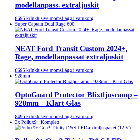
modellanpass. extraljuskit
8695
kr
Inklusive moms
Lägg i varukorg
Super Captain Dual Rage 600
NEAT Ford Transit Custom 2024+,
Rage, modellanpassat extraljuskit
8695
kr
Inklusive moms
Lägg i varukorg
928mm
OptoGuard Protector Blixtljusramp –
928mm – Klart Glas
8495
kr
Inklusive moms
Lägg i varukorg
3x Pollux9+ Komplett