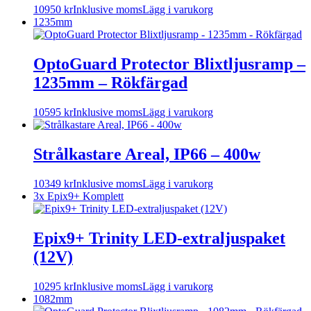
10950
kr
Inklusive moms
Lägg i varukorg
1235mm
OptoGuard Protector Blixtljusramp –
1235mm – Rökfärgad
10595
kr
Inklusive moms
Lägg i varukorg
Strålkastare Areal, IP66 – 400w
10349
kr
Inklusive moms
Lägg i varukorg
3x Epix9+ Komplett
Epix9+ Trinity LED-extraljuspaket
(12V)
10295
kr
Inklusive moms
Lägg i varukorg
1082mm