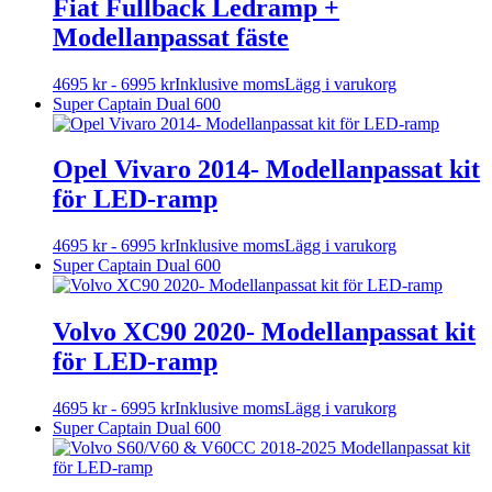
Fiat Fullback Ledramp +
varianter.
Modellanpassat fäste
De
olika
alternativen
Den
4695
kr
-
6995
kr
Inklusive moms
Lägg i varukorg
kan
här
Super Captain Dual 600
väljas
produkten
på
har
produktsidan
flera
Opel Vivaro 2014- Modellanpassat kit
varianter.
för LED-ramp
De
olika
alternativen
Den
4695
kr
-
6995
kr
Inklusive moms
Lägg i varukorg
kan
här
Super Captain Dual 600
väljas
produkten
på
har
produktsidan
flera
Volvo XC90 2020- Modellanpassat kit
varianter.
för LED-ramp
De
olika
alternativen
Den
4695
kr
-
6995
kr
Inklusive moms
Lägg i varukorg
kan
här
Super Captain Dual 600
väljas
produkten
på
har
produktsidan
flera